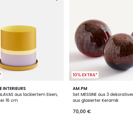
*
10% EXTRA*
E INTERIEURS
AM.PM
ALAVAS aus lackiertem Eisen,
Set MESSINE aus 3 dekorative
er 16 cm
aus glasierter Keramik
70,00 €