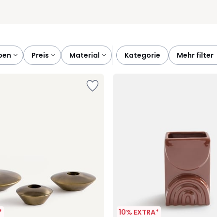
rben
preis
material
kategorie
mehr filter
*
10% EXTRA*