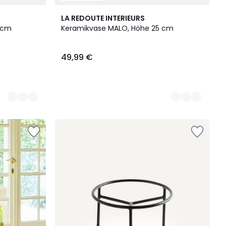
4
LA REDOUTE INTERIEURS
Farben
 cm
Keramikvase MALO, Höhe 25 cm
49,99 €