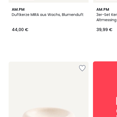
AM.PM
AM.PM
Duftkerze MIRA aus Wachs, Blumenduft
3er-Set Ker
Altmessing
44,00
44,00 €
39,99 €
€.
SALE
:
10%
EXTRA
ab
2
Artikeln*