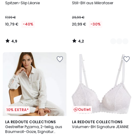
/ 5
/ 5
Spitzen-Slip Léonie
Still-BH aus Mikrofaser
Farben
17,99 €
29,99 €
10,79 €
-40%
20,99 €
-30%
4,9
4,2
/
/
5
5
Outlet
10% EXTRA*
4,5
4,1
LA REDOUTE COLLECTIONS
2
LA REDOUTE COLLECTIONS
/ 5
/ 5
Gestreifter Pyjama, 2-teilig, aus
Volumen-BH Signature JEANNE
Farben
Baumwoll-Gaze, Signatur