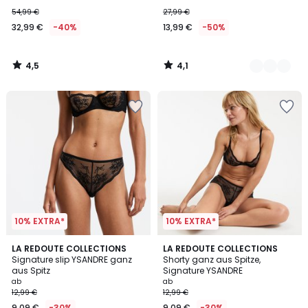
MARGOT
54,99 €
27,99 €
32,99 €
-40%
13,99 €
-50%
4,5
4,1
/
/
5
5
10% EXTRA*
10% EXTRA*
4
4,5
2
LA REDOUTE COLLECTIONS
2
LA REDOUTE COLLECTIONS
/
/ 5
Signature slip YSANDRE ganz
Shorty ganz aus Spitze,
Farben
Farben
5
aus Spitz
Signature YSANDRE
ab
ab
12,99 €
12,99 €
9,09 €
-30%
9,09 €
-30%