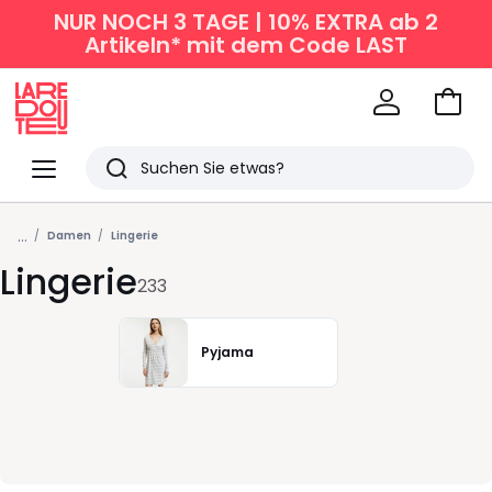
NUR NOCH 3 TAGE | 10% EXTRA ab 2
Artikeln* mit dem Code LAST
Zum
Ware
La
Redoute
Menü
Suchen
Zuletzt
...
angesehen
Damen
Lingerie
Lingerie
Artikel
233
Pyjama