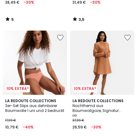
38,49 €
-30%
31,49 €
-30%
5
3,5
/
/
5
5
10% EXTRA*
10% EXTRA*
4,8
4,3
LA REDOUTE COLLECTIONS
2
LA REDOUTE COLLECTIONS
/ 5
/ 5
3er-Set Slips aus dehnbarer
Nachthemd aus
Farben
Baumwolle 1 uni und 2 bedruckt
Baumwollgaze, Signatur
MARGOT
ab
17,99 €
37,99 €
10,79 €
-40%
26,59 €
-30%