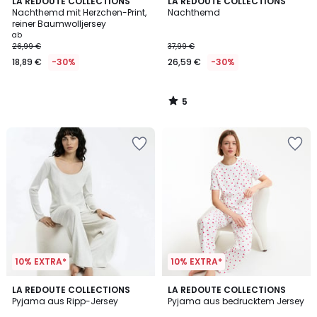
5
LA REDOUTE COLLECTIONS
LA REDOUTE COLLECTIONS
/
Nachthemd mit Herzchen-Print,
Nachthemd
5
reiner Baumwolljersey
ab
26,99 €
37,99 €
18,89 €
-30%
26,59 €
-30%
5
/
5
10% EXTRA*
10% EXTRA*
4,2
5
LA REDOUTE COLLECTIONS
LA REDOUTE COLLECTIONS
/ 5
/
Pyjama aus Ripp-Jersey
Pyjama aus bedrucktem Jersey
5