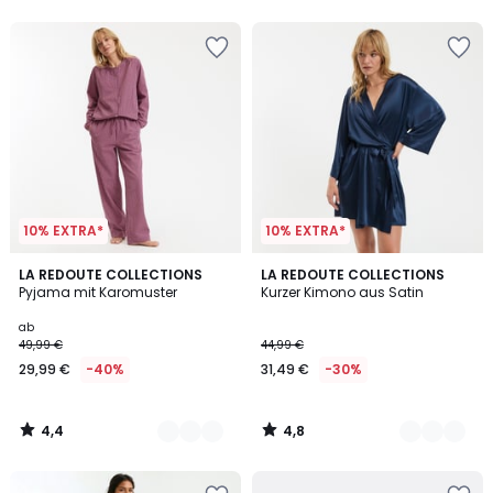
5
10% EXTRA*
10% EXTRA*
4,4
4,8
2
LA REDOUTE COLLECTIONS
2
LA REDOUTE COLLECTIONS
/ 5
/ 5
Pyjama mit Karomuster
Kurzer Kimono aus Satin
Farben
Farben
ab
49,99 €
44,99 €
29,99 €
-40%
31,49 €
-30%
4,4
4,8
/
/
5
5