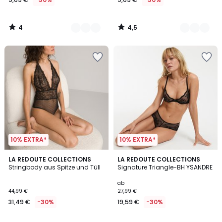
4
4,5
/
/
5
5
10% EXTRA*
10% EXTRA*
4
5
LA REDOUTE COLLECTIONS
2
LA REDOUTE COLLECTIONS
/
/
Stringbody aus Spitze und Tüll
Signature Triangle-BH YSANDRE
Farben
5
5
ab
44,99 €
27,99 €
31,49 €
-30%
19,59 €
-30%