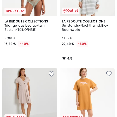
Outlet
10% EXTRA*
4,5
LA REDOUTE COLLECTIONS
LA REDOUTE COLLECTIONS
/ 5
Triangel aus bedrucktem
Umstands-Nachthemd, Bio-
Stretch-Tüll, OPHELIE
Baumwolle
27,99 €
44,99 €
16,79 €
-40%
22,49 €
-50%
4,5
/
5