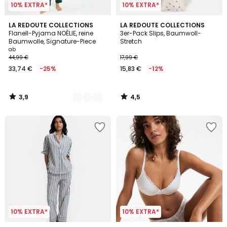
10% EXTRA*
10% EXTRA*
3,9
4,5
3
LA REDOUTE COLLECTIONS
LA REDOUTE COLLECTIONS
/ 5
/ 5
Flanell-Pyjama NOÉLIE, reine
3er-Pack Slips, Baumwoll-
Farben
Baumwolle, Signature-Piece
Stretch
ab
44,99 €
17,99 €
33,74 €
-25%
15,83 €
-12%
3,9
4,5
/
/
5
5
10% EXTRA*
10% EXTRA*