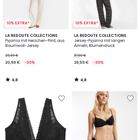
10% EXTRA*
10% EXTRA*
4,8
4,8
LA REDOUTE COLLECTIONS
LA REDOUTE COLLECTIONS
/ 5
/ 5
Pyjama mit Herzchen-Print, aus
Jersey-Pyjama mit langen
Baumwoll-Jersey
Ärmeln, Blumendruck
29,99 €
37,99 €
20,99 €
-30%
26,59 €
-30%
4,8
4,8
/
/
5
5