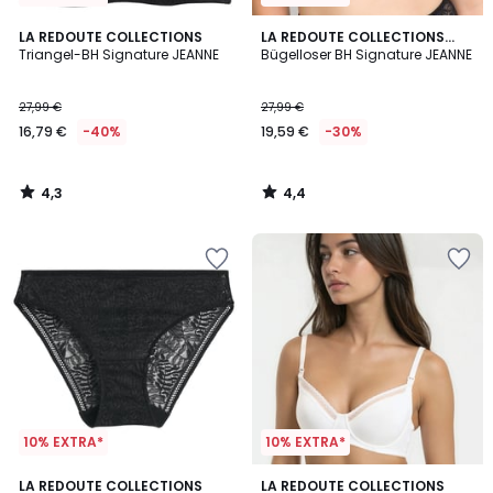
4,3
4,4
LA REDOUTE COLLECTIONS
LA REDOUTE COLLECTIONS
/ 5
/ 5
Triangel-BH Signature JEANNE
PLUS
Bügelloser BH Signature JEANNE
27,99 €
27,99 €
16,79 €
-40%
19,59 €
-30%
4,3
4,4
/
/
5
5
10% EXTRA*
10% EXTRA*
4,9
4,2
LA REDOUTE COLLECTIONS
2
LA REDOUTE COLLECTIONS