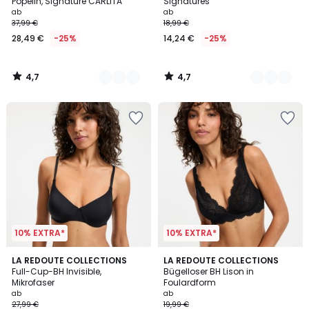
Popelin, Signature CARLITA
Signatures
ab
ab
37,99 €
18,99 €
28,49 €
-25%
14,24 €
-25%
4,7
4,7
/
/
5
5
10% EXTRA*
10% EXTRA*
3,9
4,5
3
LA REDOUTE COLLECTIONS
3
LA REDOUTE COLLECTIONS
/ 5
/ 5
Full-Cup-BH Invisible,
Bügelloser BH Lison in
Farben
Farben
Mikrofaser
Foulardform
ab
ab
27,99 €
19,99 €