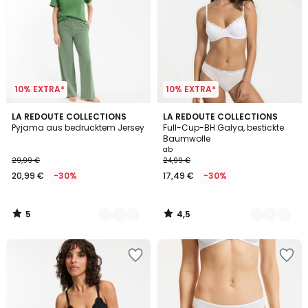
10% EXTRA*
10% EXTRA*
5
4,5
2
LA REDOUTE COLLECTIONS
4
LA REDOUTE COLLECTIONS
/
/ 5
Pyjama aus bedrucktem Jersey
Full-Cup-BH Galya, bestickte
Farben
Farben
5
Baumwolle
ab
29,99 €
24,99 €
20,99 €
-30%
17,49 €
-30%
5
4,5
/
/
5
5