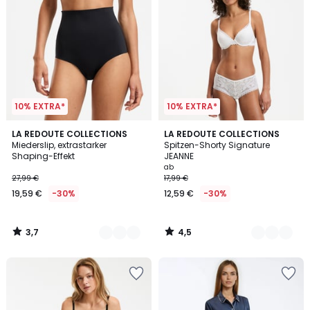
10% EXTRA*
10% EXTRA*
3,7
4,5
2
LA REDOUTE COLLECTIONS
4
LA REDOUTE COLLECTIONS
/ 5
/ 5
Miederslip, extrastarker
Spitzen-Shorty Signature
Farben
Farben
Shaping-Effekt
JEANNE
ab
27,99 €
17,99 €
19,59 €
-30%
12,59 €
-30%
3,7
4,5
/
/
5
5