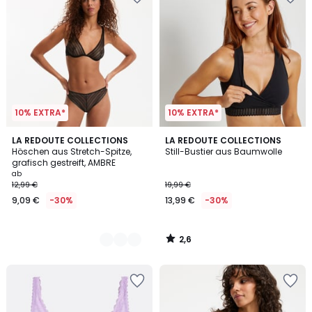
10% EXTRA*
10% EXTRA*
2,6
2
LA REDOUTE COLLECTIONS
LA REDOUTE COLLECTIONS
/ 5
Höschen aus Stretch-Spitze,
Still-Bustier aus Baumwolle
Farben
grafisch gestreift, AMBRE
ab
12,99 €
19,99 €
9,09 €
-30%
13,99 €
-30%
2,6
/
5