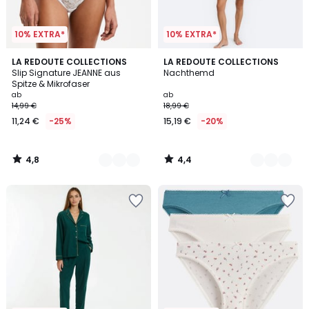
10% EXTRA*
10% EXTRA*
4,8
4,4
5
LA REDOUTE COLLECTIONS
2
LA REDOUTE COLLECTIONS
/ 5
/ 5
Slip Signature JEANNE aus
Nachthemd
Farben
Farben
Spitze & Mikrofaser
ab
ab
14,99 €
18,99 €
11,24 €
-25%
15,19 €
-20%
4,8
4,4
/
/
5
5