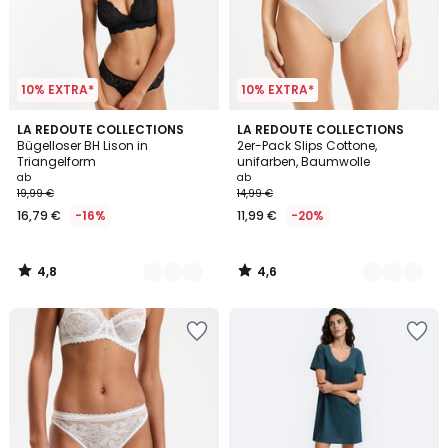
10% EXTRA*
10% EXTRA*
4,8
4,6
3
LA REDOUTE COLLECTIONS
3
LA REDOUTE COLLECTIONS
/ 5
/ 5
Bügelloser BH Lison in
2er-Pack Slips Cottone,
Farben
Farben
Triangelform
unifarben, Baumwolle
ab
ab
19,99 €
14,99 €
16,79 €
-16%
11,99 €
-20%
4,8
4,6
/
/
5
5