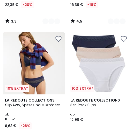
22,39 €
-20%
16,39 €
-18%
3,9
4,5
/
/
5
5
10% EXTRA*
10% EXTRA*
4,4
4,7
3
LA REDOUTE COLLECTIONS
3
LA REDOUTE COLLECTIONS
/ 5
/ 5
Slip Avry, Spitze und Mikrofaser
3er-Pack Slips
Farben
Farben
ab
ab
11,99 €
12,99 €
8,63 €
-28%