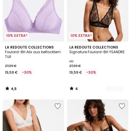
10% EXTRA*
10% EXTRA*
4,5
4
LA REDOUTE COLLECTIONS
2
LA REDOUTE COLLECTIONS
/ 5
/
Foulard-BH Alix aus beflocktem
Signature Foulard-BH YSANDRE
Farben
5
Tüll
ab
27,99 €
27,99 €
19,59 €
-30%
19,59 €
-30%
4,5
4
/
/
5
5