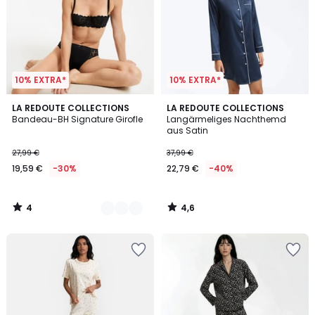
10% EXTRA*
10% EXTRA*
4
4,6
2
LA REDOUTE COLLECTIONS
LA REDOUTE COLLECTIONS
/
/ 5
Bandeau-BH Signature Girofle
Langärmeliges Nachthemd
Farben
5
aus Satin
27,99 €
37,99 €
19,59 €
-30%
22,79 €
-40%
4
4,6
/
/
5
5