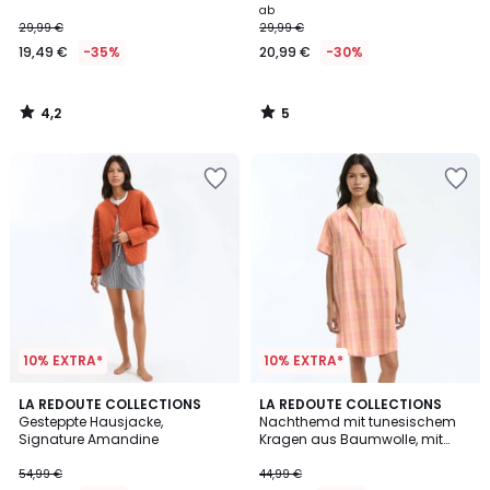
ab
29,99 €
29,99 €
19,49 €
-35%
20,99 €
-30%
4,2
5
/
/
5
5
10% EXTRA*
10% EXTRA*
5
3,5
LA REDOUTE COLLECTIONS
LA REDOUTE COLLECTIONS
/
/ 5
Gesteppte Hausjacke,
Nachthemd mit tunesischem
5
Signature Amandine
Kragen aus Baumwolle, mit
Karomuster bedruckt
54,99 €
44,99 €