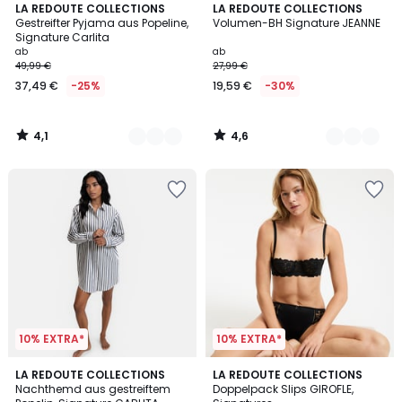
4,1
4,6
2
LA REDOUTE COLLECTIONS
4
LA REDOUTE COLLECTIONS
/ 5
/ 5
Gestreifter Pyjama aus Popeline,
Volumen-BH Signature JEANNE
Farben
Farben
Signature Carlita
ab
ab
49,99 €
27,99 €
37,49 €
-25%
19,59 €
-30%
4,1
4,6
/
/
5
5
10% EXTRA*
10% EXTRA*
4,7
4,7
2
LA REDOUTE COLLECTIONS
3
LA REDOUTE COLLECTIONS
/ 5
/ 5
Nachthemd aus gestreiftem
Doppelpack Slips GIROFLE,
Farben
Farben