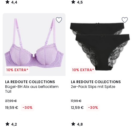
4,4
4,5
30%
/
/
5
5
Rabatt
angewendet.
10% EXTRA*
10% EXTRA*
4,2
4,8
LA REDOUTE COLLECTIONS
LA REDOUTE COLLECTIONS
/ 5
/ 5
Bügel-BH Alix aus beflocktem
2er-Pack Slips mit Spitze
Tüll
27,99 €
17,99 €
19,59 €
-30%
12,59 €
-30%
4,2
4,8
/
/
5
5