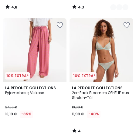
4,8
4,3
/
/
5
5
10% EXTRA*
10% EXTRA*
4
LA REDOUTE COLLECTIONS
LA REDOUTE COLLECTIONS
/
Pyjamahose, Viskose
2er-Pack Bloomers OPHÉLIE aus
5
Stretch-Tüll
27,99 €
19,99 €
18,19 €
-35%
11,99 €
-40%
4
/