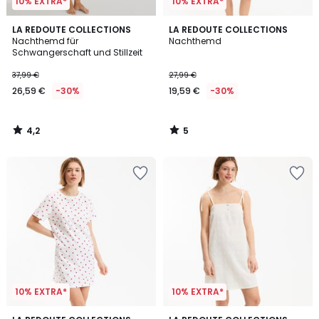
10% EXTRA*
10% EXTRA*
4,2
5
LA REDOUTE COLLECTIONS
LA REDOUTE COLLECTIONS
/ 5
/
Nachthemd für
Nachthemd
5
Schwangerschaft und Stillzeit
37,99 €
27,99 €
26,59 €
-30%
19,59 €
-30%
4,2
5
/
/
5
5
10% EXTRA*
10% EXTRA*