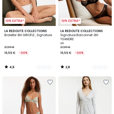
10% EXTRA*
10% EXTRA*
4,5
2,8
2
LA REDOUTE COLLECTIONS
2
LA REDOUTE COLLECTIONS
/ 5
/ 5
Bralette-BH GIROFLE , Signature
Signature Balconnet-BH
Farben
Farben
YSANDRE
ab
27,99 €
27,99 €
19,59 €
-30%
19,59 €
-30%
4,5
2,8
/
/
5
5