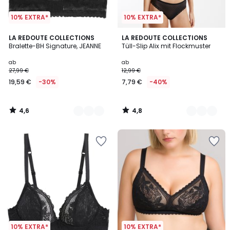
10% EXTRA*
10% EXTRA*
4,6
4,8
3
LA REDOUTE COLLECTIONS
4
LA REDOUTE COLLECTIONS
/ 5
/ 5
Bralette-BH Signature, JEANNE
Tüll-Slip Alix mit Flockmuster
Farben
Farben
ab
ab
27,99 €
12,99 €
19,59 €
-30%
7,79 €
-40%
4,6
4,8
/
/
5
5
10% EXTRA*
10% EXTRA*