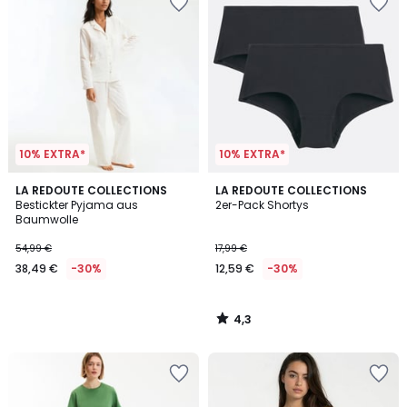
10% EXTRA*
10% EXTRA*
4,3
LA REDOUTE COLLECTIONS
LA REDOUTE COLLECTIONS
/ 5
Bestickter Pyjama aus
2er-Pack Shortys
Baumwolle
54,99 €
17,99 €
38,49 €
-30%
12,59 €
-30%
4,3
/
5