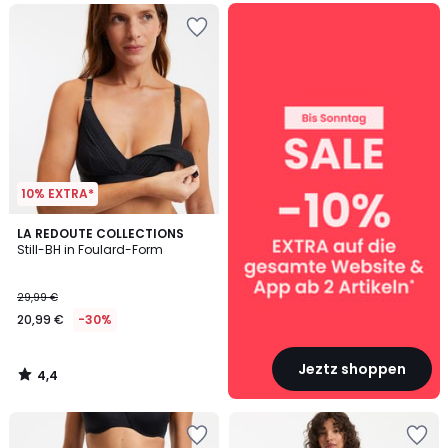
SALE
:
10%
EXTRA
ab
2
Artikeln*
10% EXTRA*
4,4
LA REDOUTE COLLECTIONS
/ 5
Still-BH in Foulard-Form
29,99 €
20,99 €
-30%
Jeztz shoppen
4,4
/
5