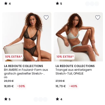
4
5
/
/
5
5
10% EXTRA*
10% EXTRA*
5
4
2
LA REDOUTE COLLECTIONS
LA REDOUTE COLLECTIONS
/
/
BH AMBRE in Foulard-Form aus
Triangel aus einfarbigem
Farben
5
5
grafisch gestreifter Stretch-
Stretch-Tüll, OPHELIE
Spitze
ab
26,99 €
27,99 €
18,89 €
-30%
16,79 €
-40%
5
4
/
/
5
5