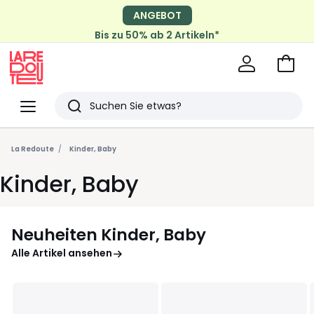
ANGEBOT
Bis zu 50% ab 2 Artikeln*
Zum
Ware
La
Redoute
Menü
Suchen
Zuletzt
angesehen
La Redoute
Kinder, Baby
Artikel
Kinder, Baby
Neuheiten Kinder, Baby
Alle Artikel ansehen