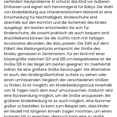
verhindert Hautprobleme. Er schützt das Kind vor äußeren
Einflüssen und eignet sich hervorragend für Babys. Die Wahl
von Kinderkleidung aus charakteristischem Material ist eine
Entscheidung für Nachhaltigkeit. Kinderschuhe sind
ebenfalls auf den Komfort und die Sicherheit des Kindes
ausgelegt. Am besten entscheiden Sie sich für
Kinderschuhe, die sowohl praktisch als auch bequem sind.
Anschließend können Sie die Outfits noch mit farbigen
Accessoires abrunden, die dazu passen. Die Zahl auf dem
Etikett des Kleidungsstücks entspricht der Größe des
Kindes, gemessen in Zentimetern. Für ein Kind mit einer
Körpergröße zwischen 123 und 128 cm beispielsweise ist die
Größe 126 in der Regel am besten geeignet. Im Zweifelsfall
sollten Sie eine größere Größe bevorzugen. Die Alternative
ist auch, den Kindergrößenführer zu Rate zu ziehen oder
einen umfassenden Vergleich der verschiedenen Größen
zu finden. Es ist möglich, ein Kinderkleidungsstück innerhalb
von 14 Tagen nach dem Kauf umzutauschen. Dadurch wird
eine Rücksendung möglich, um die Größe anzupassen. Bei
größerer Kinderkleidung ist es auch möglich, eine Nummer
größer zu bestellen. Es kann zum Beispiel sein, dass Kinder
ein Modell mit längeren Ärmeln tragen möchten, um einen
lockeren Stil zu erreichen, dennoch kann eine zu große