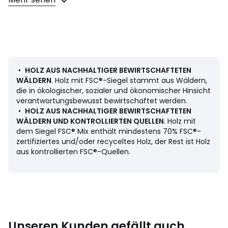
• Lattenrost Kiefer massiv
• Kiefer massiv, dunkeleichefarben gebeizt
• Holz mit FSC® Mix-Siegel
• Lackierung auf Wasserbasis
Masse
• Länge: 200 cm
•
HOLZ AUS NACHHALTIGER BEWIRTSCHAFTETEN
• Tiefe: 100 cm
WÄLDERN
. Holz mit FSC®-Siegel stammt aus Wäldern,
• Höhe des Kopfteils: 97 cm
die in ökologischer, sozialer und ökonomischer Hinsicht
• Höhe des Fussteils: 77 cm
verantwortungsbewusst bewirtschaftet werden.
•
HOLZ AUS NACHHALTIGER BEWIRTSCHAFTETEN
• Selbstmontage.
WÄLDERN UND KONTROLLIERTEN QUELLEN
. Holz mit
dem Siegel FSC® Mix enthält mindestens 70% FSC®-
zertifiziertes und/oder recyceltes Holz, der Rest ist Holz
aus kontrollierten FSC®-Quellen.
Herkunftsland : Neuseeland, Kiefer (Pinus Radiata)
China, MDF
Produkthinweis bezüglich der Umweltqualitäten und -
merkmale
• Produkt vollständig recycelbar.
Masse und Gewicht der Sendung
Unseren Kunden gefällt auch