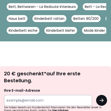
Bett, Bettwaren - La Redoute Interieurs
Bett - La Redou
Haus bett
Kinderbett rattan
Betten 90/200
B
Kinderbett eiche
Kinderbett kiefer
Mode kinder
Newsletter
20 € geschenkt*auf Ihre erste
abonnieren
Bestellung.
Ihre E-mail-Adresse
OK
Sie haben bereits ein Kundenkonto? Abonnieren Sie den Newsletter direkt in
Ihrem persönlichen Konto, indem Sie
hier klicken