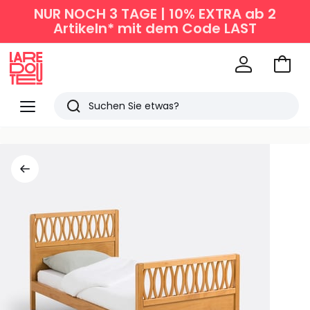
NUR NOCH 3 TAGE | 10% EXTRA ab 2
Artikeln* mit dem Code LAST
Zum
Ware
La
Redoute
Menü
Suchen
Zuletzt
angesehen
Artikel