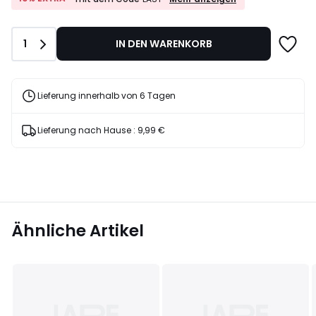
EXTRA*
20%
mit
Rabatt
dem
angewendet.
Anzahl
1
IN DEN WARENKORB
Code
LAST
Lieferung innerhalb von 6 Tagen
Lieferung nach Hause :
9,99 €
Ähnliche Artikel