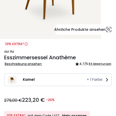
Ähnliche Produkte ansehen
10% EXTRA*
AM.PM
Esszimmersessel Anathème
Beschreibung ansehen
4,7
/5
84 Bewertungen
Kamel
+
1
Farbe:
223,20
223,20 €
€
279,00 €
-20%
Statt
279,00
€
10%
10% EXTRA*
Mehr anzeigen
mit dem Code
LAST