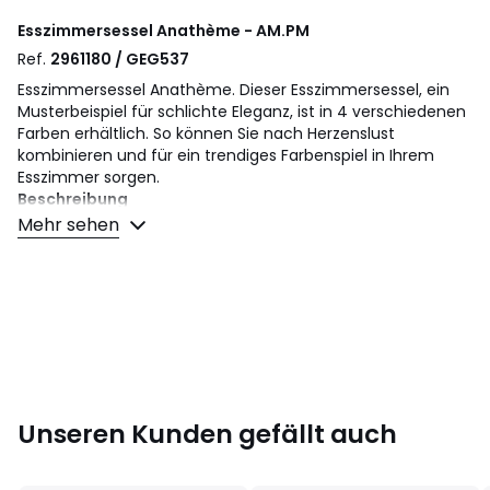
Esszimmersessel Anathème - AM.PM
Ref.
2961180 / GEG537
Esszimmersessel Anathème. Dieser Esszimmersessel, ein
Musterbeispiel für schlichte Eleganz, ist in 4 verschiedenen
Farben erhältlich. So können Sie nach Herzenslust
kombinieren und für ein trendiges Farbenspiel in Ihrem
Esszimmer sorgen.
Beschreibung
• Gestell Metall
Mehr sehen
• Durchgehender Bezug Samt aus 100% Polyester
• Polsterung PU-Schaum: Sitzfläche 30 kg/m³, Rücken-
und Armlehnen 25 kg/m³
• Beine Stahl mit Samtbezug
Masse
• B. 54 x H. 77 x T. 60 cm
• Sitzfläche: B. 48 x H. 46,5 x T. 47 cm
Unseren Kunden gefällt auch
Masse und Gewicht der Sendung
1 Paket
• B81 x H54 x T63 cm, 11 kg