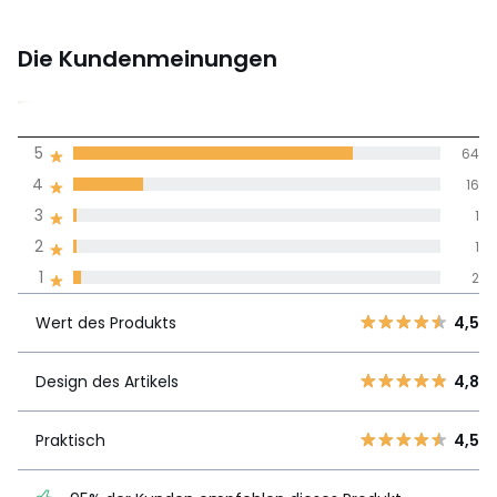
Die Kundenmeinungen
4,7
5
64
(84)
Durchnschnitt in
4
16
allen Sprachen
3
1
2
1
Meinungen 100% zertifiziert,
1
2
Unsere Engagement
Wert des
5
64
4,5
Produkts
Wert des Produkts
4,5
4
16
3
1
Design des
Design des Artikels
4,8
4,8
2
1
Artikels
1
2
Praktisch
4,5
Praktisch
4,5