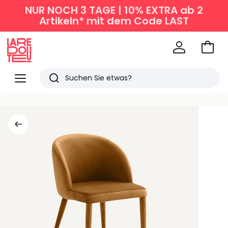
NUR NOCH 3 TAGE | 10% EXTRA ab 2
Artikeln* mit dem Code LAST
Zum
Ware
La
Redoute
Menü
Suchen
Zuletzt
angesehen
Artikel