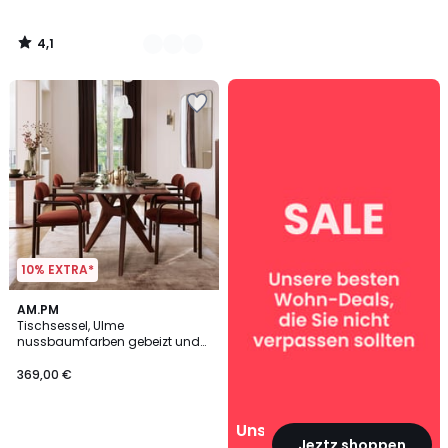
4,1
/
5
Unsere
Wohn‑Deals
10% EXTRA*
AM.PM
Tischsessel, Ulme
nussbaumfarben gebeizt und
Samt, HARLOH
369,00 €
Unsere
Jeztz shoppen