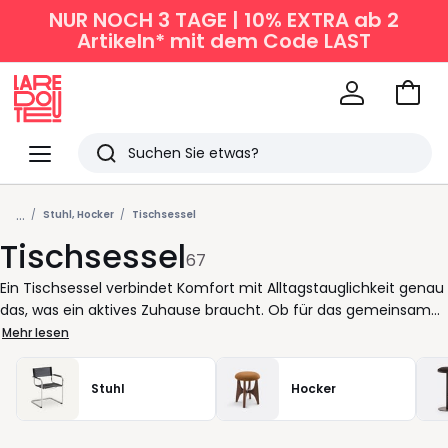
NUR NOCH 3 TAGE | 10% EXTRA ab 2
Artikeln* mit dem Code LAST
Zum
Ware
La
Redoute
Menü
Suchen
Zuletzt
...
angesehen
Stuhl, Hocker
Tischsessel
Tischsessel
Artikel
67
Ein Tischsessel verbindet Komfort mit Alltagstauglichkeit genau
das, was ein aktives Zuhause braucht. Ob für das gemeinsame
Abendessen, für konzentriertes Arbeiten am Esstisch oder einen
Mehr lesen
langen Spieleabend mit Freunden: Hier sitzt man gerne und
länger. Modelle mit Armlehnen bieten zusätzliche
Stuhl
Hocker
Unterstützung, ohne auf Leichtigkeit zu verzichten. Besonders
beliebt: gepolsterte Tischsessel aus Stoff oder samt angenehm
weich und gleichzeitig strapazierfähig. Die Auswahl an Formen,