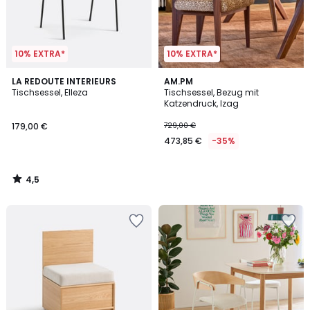
10% EXTRA*
10% EXTRA*
4,5
LA REDOUTE INTERIEURS
AM.PM
/ 5
Tischsessel, Elleza
Tischsessel, Bezug mit
Katzendruck, Izag
179,00 €
729,00 €
473,85 €
-35%
4,5
/
5