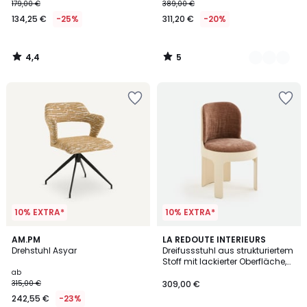
179,00 €
389,00 €
134,25 €
-25%
311,20 €
-20%
4,4
5
/
/
5
5
10% EXTRA*
10% EXTRA*
4,1
2
AM.PM
LA REDOUTE INTERIEURS
/ 5
Drehstuhl Asyar
Dreifussstuhl aus strukturiertem
Farben
Stoff mit lackierter Oberfläche,
KERIBA
ab
315,00 €
309,00 €
242,55 €
-23%