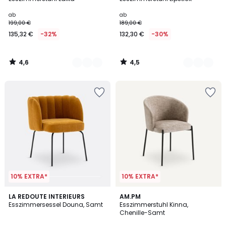
Farben
Farben
ab
ab
199,00 €
189,00 €
135,32 €
-32%
132,30 €
-30%
4,6
4,5
/
/
5
5
10% EXTRA*
10% EXTRA*
4,4
5
LA REDOUTE INTERIEURS
2
AM.PM
/ 5
/
Esszimmersessel Douna, Samt
Esszimmerstuhl Kinna,
Farben
5
Chenille-Samt