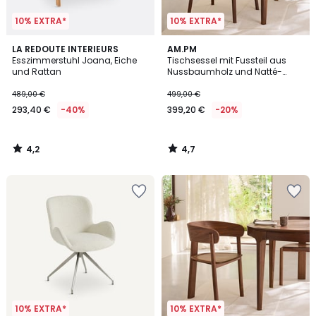
10% EXTRA*
10% EXTRA*
4,2
4,7
LA REDOUTE INTERIEURS
AM.PM
/ 5
/ 5
Esszimmerstuhl Joana, Eiche
Tischsessel mit Fussteil aus
und Rattan
Nussbaumholz und Natté-
Gewebe Jabote
489,00 €
499,00 €
293,40 €
-40%
399,20 €
-20%
4,2
4,7
/
/
5
5
10% EXTRA*
10% EXTRA*