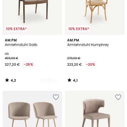
10% EXTRA*
10% EXTRA*
4,2
4,1
2
AM.PM
AM.PM
/ 5
/ 5
Armlehnstuhl Galb
Armlehnstuhl Humphrey
Farben
ab
409,00 €
279,00 €
327,20 €
-25%
223,20 €
-20%
4,2
4,1
/
/
5
5