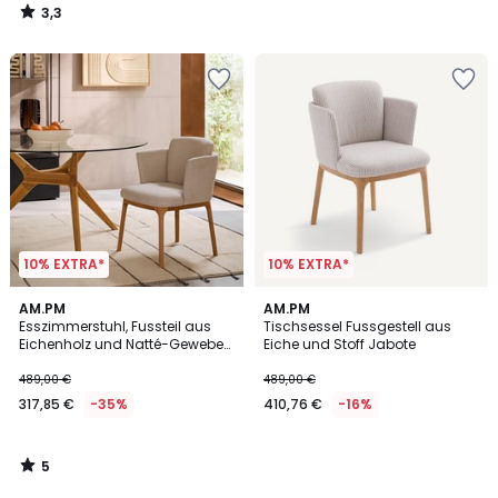
3,3
/
5
10% EXTRA*
10% EXTRA*
5
AM.PM
AM.PM
/
Esszimmerstuhl, Fussteil aus
Tischsessel Fussgestell aus
5
Eichenholz und Natté-Gewebe
Eiche und Stoff Jabote
Jabote
489,00 €
489,00 €
317,85 €
-35%
410,76 €
-16%
5
/
5