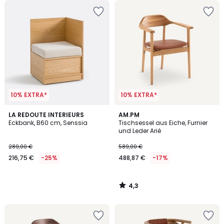
10% EXTRA*
10% EXTRA*
4,3
LA REDOUTE INTERIEURS
AM.PM
/ 5
Eckbank, B60 cm, Senssia
Tischsessel aus Eiche, Furnier
und Leder Arié
289,00 €
589,00 €
216,75 €
-25%
488,87 €
-17%
4,3
/
5