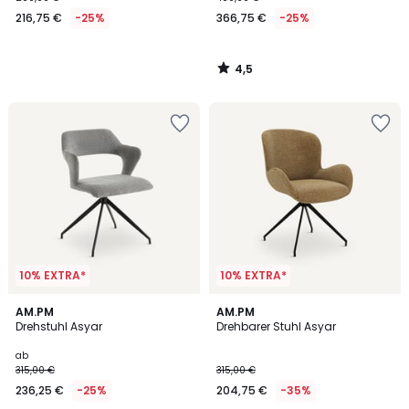
€
216,75 €
-25%
366,75 €
-25%
Statt
289,00
€
4,5
25%
/
5
Rabatt
angewendet.
10% EXTRA*
10% EXTRA*
4,5
4,7
2
AM.PM
AM.PM
/ 5
/ 5
Drehstuhl Asyar
Drehbarer Stuhl Asyar
Farben
ab
315,00 €
315,00 €
236,25 €
-25%
204,75 €
-35%