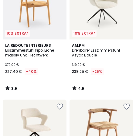
10% EXTRA*
10% EXTRA*
3,9
4,9
LA REDOUTE INTERIEURS
AM.PM
/ 5
/ 5
Esszimmerstuhl Pipo, Eiche
Drehbarer Esszimmerstuhl
massiv und Flechtwerk
Asyar, Bouclé
379,00 €
319,00 €
227,40 €
-40%
239,25 €
-25%
3,9
4,9
/
/
5
5