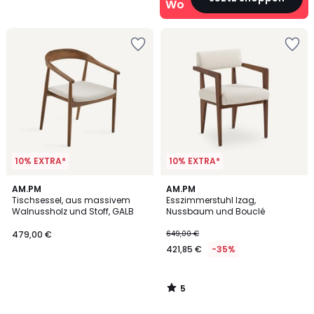
Wohn‑Deals
10% EXTRA*
10% EXTRA*
5
AM.PM
AM.PM
/
Tischsessel, aus massivem
Esszimmerstuhl Izag,
5
Walnussholz und Stoff, GALB
Nussbaum und Bouclé
479,00 €
649,00 €
421,85 €
-35%
5
/
5