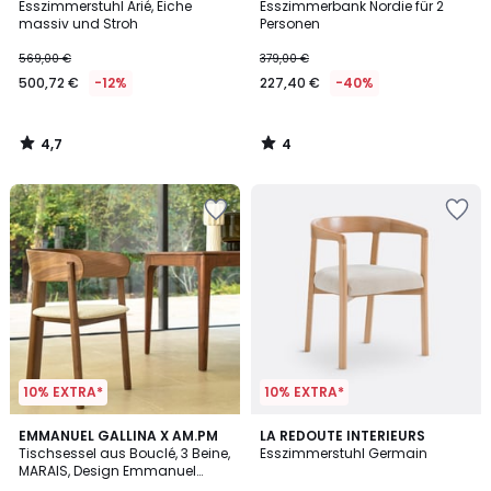
/ 5
/
Esszimmerstuhl Arié, Eiche
Esszimmerbank Nordie für 2
5
massiv und Stroh
Personen
569,00 €
379,00 €
500,72 €
-12%
227,40 €
-40%
4,7
4
/
/
5
5
10% EXTRA*
10% EXTRA*
4
5
EMMANUEL GALLINA X AM.PM
LA REDOUTE INTERIEURS
/
/
Tischsessel aus Bouclé, 3 Beine,
Esszimmerstuhl Germain
5
5
MARAIS, Design Emmanuel
Gallina