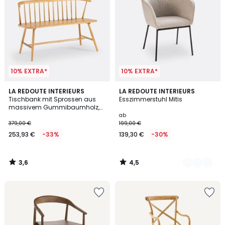
10% EXTRA*
10% EXTRA*
3,6
4,5
LA REDOUTE INTERIEURS
2
LA REDOUTE INTERIEURS
/ 5
/ 5
Tischbank mit Sprossen aus
Esszimmerstuhl Mitis
Farben
massivem Gummibaumholz,
Jyko
ab
379,00 €
199,00 €
253,93 €
-33%
139,30 €
-30%
3,6
4,5
/
/
5
5