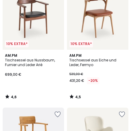
10% EXTRA*
10% EXTRA*
4,6
4,5
AM.PM
AM.PM
/ 5
/ 5
Tischsessel aus Nussbaum,
Tischsessel aus Eiche und
Furnier und Leder Arié
Leder, Fermyo
699,00 €
539,00 €
431,20 €
-20%
4,6
4,5
/
/
5
5