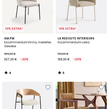
10% EXTRA*
10% EXTRA*
4
5
AM.PM
LA REDOUTE INTERIEURS
/
/
Esszimmerstuhl Kinna, meliertes
Esszimmerstuhl Laika
5
5
Gewebe
409,00 €
199,00 €
327,20 €
-20%
139,30 €
-30%
4
5
/
/
5
5