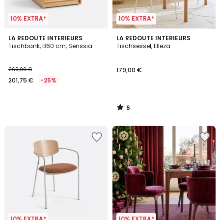
10% EXTRA*
10% EXTRA*
5
LA REDOUTE INTERIEURS
LA REDOUTE INTERIEURS
/
Tischbank, B60 cm, Senssia
Tischsessel, Elleza
5
269,00 €
179,00 €
201,75 €
-25%
5
/
5
10% EXTRA*
10% EXTRA*