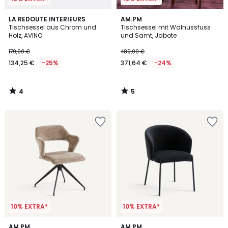
4
5
LA REDOUTE INTERIEURS
AM.PM
/
/
Tischsessel aus Chrom und
Tischsessel mit Walnussfuss
5
5
Holz, AVINO
und Samt, Jabote
179,00 €
489,00 €
134,25 €
-25%
371,64 €
-24%
4
5
/
/
5
5
10% EXTRA*
10% EXTRA*
5
4
AM.PM
2
AM.PM