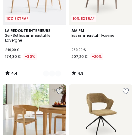
10% EXTRA*
10% EXTRA*
4,4
4,9
2
LA REDOUTE INTERIEURS
AM.PM
/ 5
/ 5
2er-Set Esszimmerstühle
Esszimmerstuhl Favinie
Farben
Lavergne
249,00 €
259,00 €
174,30 €
-30%
207,20 €
-20%
4,4
4,9
/
/
5
5