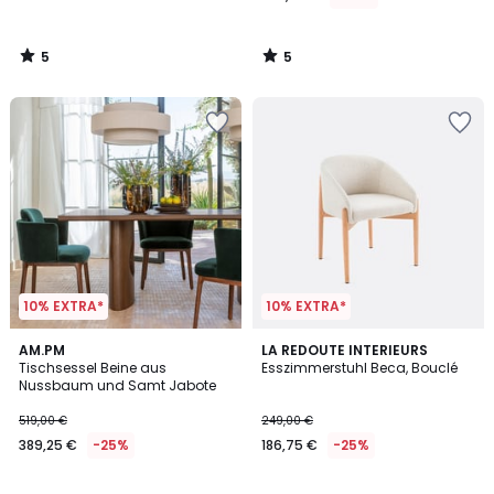
5
5
/
/
5
5
10% EXTRA*
10% EXTRA*
3,3
AM.PM
LA REDOUTE INTERIEURS
/ 5
Tischsessel Beine aus
Esszimmerstuhl Beca, Bouclé
Nussbaum und Samt Jabote
519,00 €
249,00 €
389,25 €
-25%
186,75 €
-25%