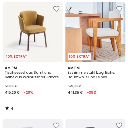
10% EXTRA*
10% EXTRA*
4
AM.PM
AM.PM
/
Tischsessel aus Samt und
Esszimmerstuhl Izag, Eiche,
5
Beine aus Walnussholz Jabote
Baumwolle und Leinen
519,00 €
679,00 €
415,20 €
-20%
441,35 €
-35%
4
/
5