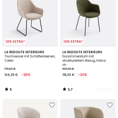
10% EXTRA*
10% EXTRA*
5
3,7
LA REDOUTE INTERIEURS
2
LA REDOUTE INTERIEURS
/
/ 5
Tischsessel mit Schlittenbeinen,
Esszimmerstuhl mit
Farben
5
Celen
strukturiertem Bezug, Halva
ab
179,00 €
169,00 €
134,25 €
-25%
118,30 €
-30%
5
3,7
/
/
5
5