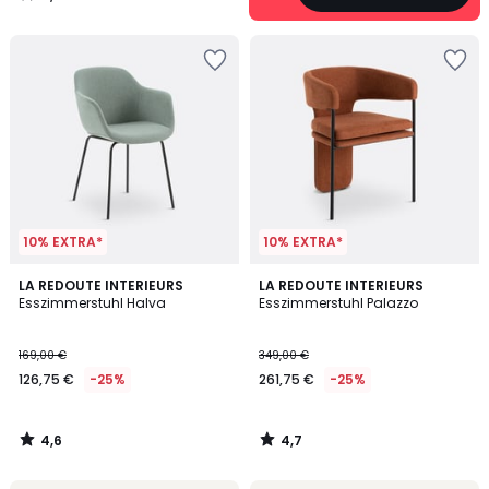
/
5
10% EXTRA*
10% EXTRA*
4,6
4,7
LA REDOUTE INTERIEURS
LA REDOUTE INTERIEURS
/ 5
/ 5
Esszimmerstuhl Halva
Esszimmerstuhl Palazzo
169,00 €
349,00 €
126,75 €
-25%
261,75 €
-25%
4,6
4,7
/
/
5
5