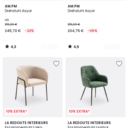
4,3
4,5
2
AM.PM
2
AM.PM
/ 5
/ 5
Drehstuhl Asyar
Drehstuhl Asyar
Farben
Farben
ab
315,00 €
315,00 €
245,70 €
-22%
204,75 €
-35%
4,3
4,5
/
/
5
5
10% EXTRA*
10% EXTRA*
4,6
4,5
2
LA REDOUTE INTERIEURS
2
LA REDOUTE INTERIEURS
/ 5
/ 5
Esszimmerstuhl Laika
Esszimmerstuhl Lipstick