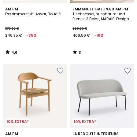
4,6
3
AM.PM
EMMANUEL GALLINA X AM.PM
/ 5
/
Esszimmerstuhl Asyar, Bouclé
Tischsessel, Nussbaum und
5
Furnier, 3 Beine, MARAIS, Design
Emmanuel Gallina
379,00 €
559,00 €
246,35 €
-35%
469,56 €
-16%
4,6
3
/
/
5
5
10% EXTRA*
10% EXTRA*
4,7
4
AM.PM
LA REDOUTE INTERIEURS