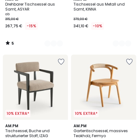
/
Drehbarer Tischsessel aus
Tischsessel aus Metall und
Farben
Farben
5
Samt, ASYAR
Samt, KINNA
ab
315,00 €
379,00 €
267,75 €
-15%
341,10 €
-10%
5
/
5
10% EXTRA*
10% EXTRA*
AM.PM
AM.PM
Tischsessel, Buche und
Gartentischsessel, massives
strukturierter Stoff, IZAG
Teakholz, Fermyo