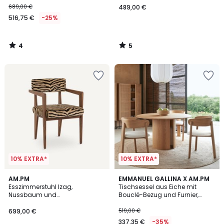
689,00 €
489,00 €
516,75 €
-25%
4
5
/
/
5
5
10% EXTRA*
10% EXTRA*
5
5
AM.PM
EMMANUEL GALLINA X AM.PM
/
/
Esszimmerstuhl Izag,
Tischsessel aus Eiche mit
5
5
Nussbaum und
Bouclé-Bezug und Furnier,
Jacquardgewebe
Marais
699,00 €
519,00 €
337,35 €
-35%