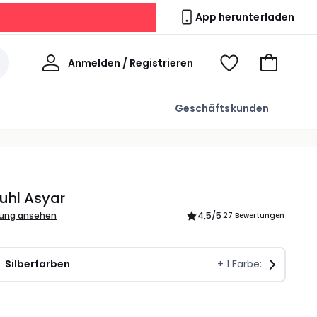
App herunterladen
Willkommen
Anmelden / Registrieren
Voir
Zum
ma
Warenkor
wishlist
Geschäftskunden
uhl Asyar
bung ansehen
4,5
/5
27 Bewertungen
Silberfarben
+
1
Farbe:
l