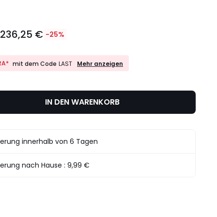
236,25 €
€
-25%
10%
RA*
Mehr anzeigen
mit dem Code
LAST
EXTRA*
mit
dem
Code
IN DEN WARENKORB
LAST
ferung innerhalb von 6 Tagen
ferung nach Hause :
9,99 €