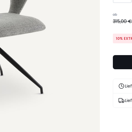
ab
315,00 
10% EXT
Lie
Lie