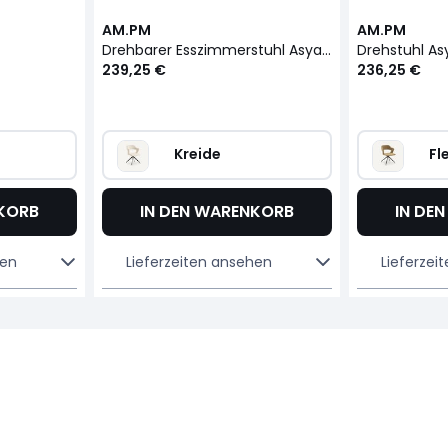
AM.PM
AM.PM
Drehbarer Esszimmerstuhl Asyar, Bouclé
Drehstuhl As
239,25 €
236,25 €
Kreide
Fl
NKORB
IN DEN WARENKORB
IN DE
hen
Lieferzeiten ansehen
Lieferzei