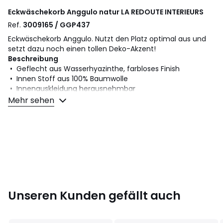
Eckwäschekorb Anggulo natur
LA REDOUTE INTERIEURS
Ref.
3009165 / GGP437
Eckwäschekorb Anggulo. Nutzt den Platz optimal aus und
setzt dazu noch einen tollen Deko-Akzent!
Beschreibung
• Geflecht aus Wasserhyazinthe, farbloses Finish
• Innen Stoff aus 100% Baumwolle
• Innenauskleidung herausnehmbar
• Deckel mit Scharnieren, nicht abnehmbar
Mehr sehen
Masse
• B. 35 x T. 35 x H. 60 cm.
Masse und Gewicht der Sendung
1 Paket
• B61 x H37 x T37 cm, 3,5 kg
Farbe:
Natur
Unseren Kunden gefällt auch
Größe
Einheitsgrösse