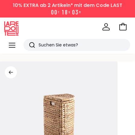
10% EXTRA
ab 2 Artikeln* mit dem Code LAST
0
0
1
8
0
3
T
S
M
Zum
Ware
La
Redoute
Menü
Suchen
Zuletzt
angesehen
Artikel