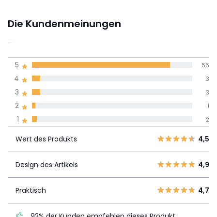
Die Kundenmeinungen
4,7
5
55
(64)
Durchnschnitt in
4
3
allen Sprachen
3
3
2
1
Meinungen 100% zertifiziert,
1
2
Unsere Engagement
Wert des
5
55
4,5
Produkts
Wert des Produkts
4,5
4
3
3
3
Design des
Design des Artikels
4,9
4,9
2
1
Artikels
1
2
Praktisch
4,7
Praktisch
4,7
92% der Kunden empfehlen dieses Produkt
92% der Kunden