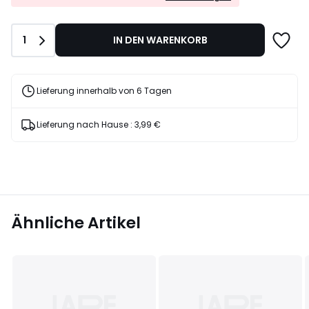
EXTRA*
mit
dem
Anzahl
1
IN DEN WARENKORB
Code
LAST
Lieferung innerhalb von 6 Tagen
Lieferung nach Hause :
3,99 €
Ähnliche Artikel