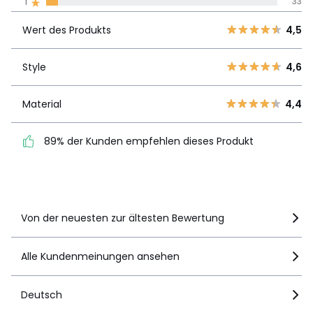
1
33
Unsere Engagement
Größe
140 x 180 cm, 140 x 250 cm, 140 x 350 cm
Wert des
5
504
4,5
Produkts
Wert des Produkts
4,5
4
120
3
46
Style
4,6
Style
4,6
2
10
1
33
Material
4,4
Material
4,4
89% der Kunden
89% der Kunden empfehlen dieses Produkt
empfehlen dieses Produkt
Details anzeigen
Von der neuesten zur ältesten Bewertung
Alle Kundenmeinungen ansehen
Deutsch