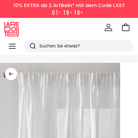
10% EXTRA
ab 2 Artikeln* mit dem Code LAST
0
1
1
9
1
0
T
S
M
Zum
Ware
La
Redoute
Menü
Suchen
Zuletzt
angesehen
Artikel