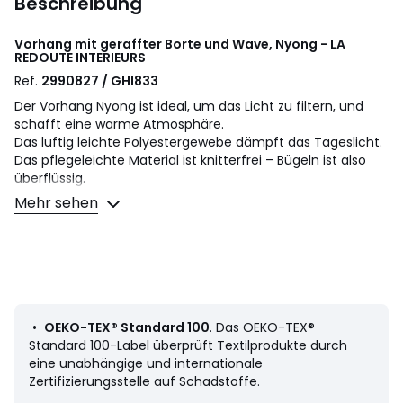
Beschreibung
Vorhang mit geraffter Borte und Wave, Nyong - LA
REDOUTE INTERIEURS
Ref.
2990827 / GHI833
Der Vorhang Nyong ist ideal, um das Licht zu filtern, und
schafft eine warme Atmosphäre.
Das luftig leichte Polyestergewebe dämpft das Tageslicht.
Das pflegeleichte Material ist knitterfrei – Bügeln ist also
überflüssig.
Mehr sehen
2 Befestigungsmöglichkeiten: Kräuselborte oder Wave-
Faltung.
Das Faltenband bildet je nach gewünschter Platzierung des
Vorhangs unterschiedlich grosse Falten. Ausserdem
können die Haken in verschiedenen Höhen angebracht
werden, sodass die Vorhangstange verdeckt wird oder
•
OEKO-TEX® Standard 100
. Das OEKO-TEX®
sichtbar bleibt.
Standard 100-Label überprüft Textilprodukte durch
eine unabhängige und internationale
Bei der Wave-Faltung hängt der Vorhang in harmonisch
Zertifizierungsstelle auf Schadstoffe.
verteilten Wellen. Die gleichmässigen Falten sorgen für ein