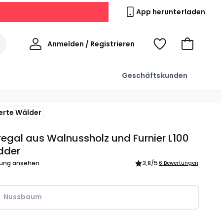
App herunterladen
Willkommen
Anmelden / Registrieren
Voir
Zum
ma
Warenkor
wishlist
Geschäftskunden
ierte Wälder
gal aus Walnussholz und Furnier L100
dder
bung ansehen
3,8
/5
6 Bewertungen
Nussbaum