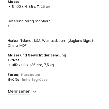
Masse
• B. 100 x H. 3,5 x T. 26 cm
Lieferung fertig montiert. .
! .
Herkunftsland : USA, Walnussbaum (Juglans Nigra)
China, MDF
Masse und Gewicht der Sendung
1 Paket
• B112 x H11 x T36 cm, 7,5 kg
Farbe:
Nussbaum
Größe
Einheitsgrösse
Herunterladen
Mehr sehen
Montageplan und Pflegehinweise