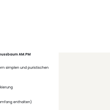
r nussbaum
AM.PM
em simplen und puristischen
ckierung
umfang enthalten)