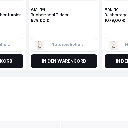
AM.PM
AM.PM
Wandregal Tidder, Eichenfurnier B100 cm
Bücherregal Tidder
Bücherrega
979,00 €
1079,00 €
eholz
Natureicheholz
N
NKORB
IN DEN WARENKORB
IN D