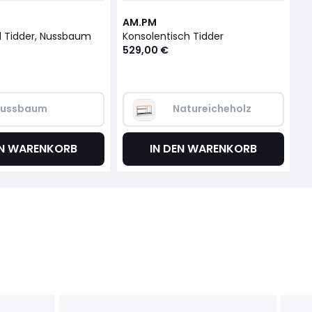
AM.PM
A
l Tidder, Nussbaum
Konsolentisch Tidder
529,00 €
1
ussbaum
Natureicheholz
EN WARENKORB
IN DEN WARENKORB