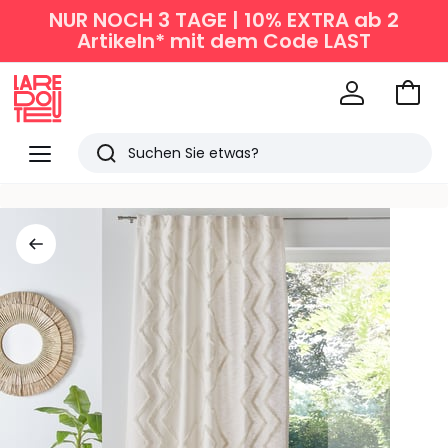
NUR NOCH 3 TAGE | 10% EXTRA ab 2
Artikeln* mit dem Code LAST
Zum
Ware
La
Redoute
Menü
Suchen
Zuletzt
angesehen
Artikel