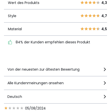
Produkts
Wert des Produkts
4,3
4
6
3
4
Style
4,7
Style
4,7
2
0
1
3
Material
4,5
Material
4,5
84% der Kunden
84% der Kunden empfehlen dieses Produkt
empfehlen dieses Produkt
Details anzeigen
Von der neuesten zur ältesten Bewertung
Alle Kundenmeinungen ansehen
Deutsch
05/08/2024