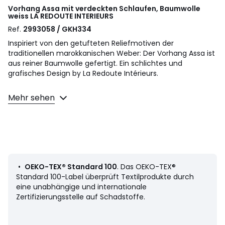
Vorhang Assa mit verdeckten Schlaufen, Baumwolle
weiss
LA REDOUTE INTERIEURS
Ref.
2993058 / GKH334
Inspiriert von den getufteten Reliefmotiven der
traditionellen marokkanischen Weber: Der Vorhang Assa ist
aus reiner Baumwolle gefertigt. Ein schlichtes und
grafisches Design by La Redoute Intérieurs.
Beschreibung
Mehr sehen
• 100% Baumwolle
• Getuftete Motive in Reliefoptik
• Aufhängung mit verdeckten Schlaufen
• Gesäumter Abschluss
Pflege
• Maschinenwaschbar
•
OEKO-TEX® Standard 100
. Das OEKO-TEX®
• Gewebe aus Naturfasern können beim ersten Waschen
Standard 100-Label überprüft Textilprodukte durch
eingehen. Bitte waschen Sie Ihre Vorhänge daher, bevor Sie
eine unabhängige und internationale
sie kürzen.
Zertifizierungsstelle auf Schadstoffe.
Masse
• Breite 135 x Höhe 260 cm