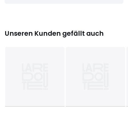
Datenblatt zu den Umwelteigenschaften des Produkts
• Herstellungsort (Weben, Färben, Konfektion): Indien
Unseren Kunden gefällt auch
Farbe:
Weiss
Größe
135 x 260 cm