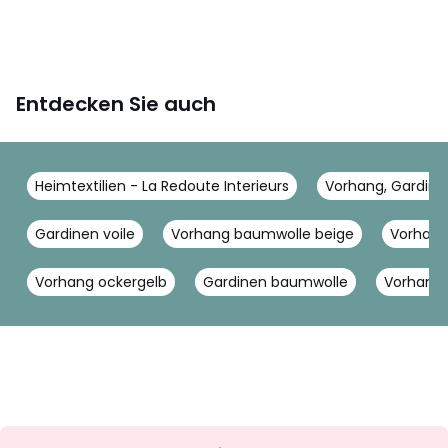
Entdecken Sie auch
Heimtextilien - La Redoute Interieurs
Vorhang, Gardine 
Gardinen voile
Vorhang baumwolle beige
Vorhang
Vorhang ockergelb
Gardinen baumwolle
Vorhange
Newsletter