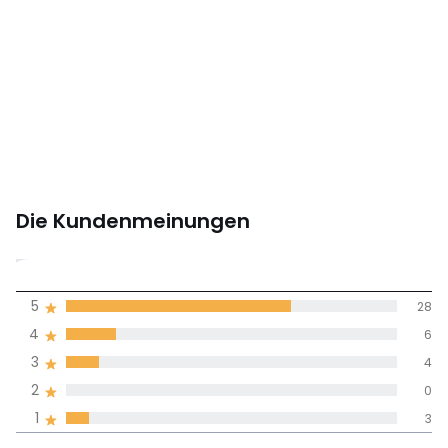
Die Kundenmeinungen
4,4
5
28
(41)
Durchnschnitt in
4
6
allen Sprachen
3
4
2
0
Meinungen 100% zertifiziert,
1
3
Unsere Engagement
Wert des
5
28
4,3