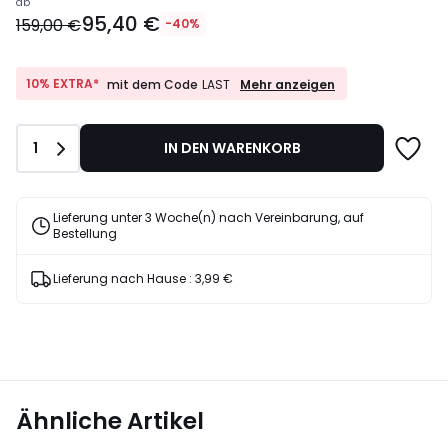
Ab
ab
95,40 €
95,40
159,00 €
-40%
€
Statt
159,00
10%
10% EXTRA*
Mehr anzeigen
mit dem Code
LAST
EXTRA*
€
mit
40%
dem
Rabatt
Anzahl
1
IN DEN WARENKORB
Code
angewendet.
LAST
Lieferung unter 3 Woche(n) nach Vereinbarung, auf
Bestellung
Lieferung nach Hause :
3,99 €
Ähnliche Artikel