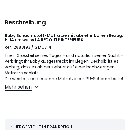
Beschreibung
Baby Schaumstoff-Matratze mit abnehmbarem Bezug,
H. 14 cm weiss
LA REDOUTE INTERIEURS
Ref.
2883193 / GMU714
Einen Grossteil seines Tages - und natürlich seiner Nacht -
verbringt Ihr Baby ausgestreckt im Liegen. Deshalb ist es
wichtig, dass es ab der Geburt auf einer hochwertigen
Matratze schläft.
Die weiche und bequeme Matratze aus PU-Schaum bietet
Ihrem Kind erholsamen Schlaf und einen gemütlichen Platz
Mehr sehen
fürs Nickerchen.
Für optimale Hygiene lässt sich der Bezug vollständig
abnehmen und bei 40°C in der Maschine waschen.
Hergestellt in Frankreich nach einem Entwurf von La
Redoute Intérieurs, den Experten für Bettwaren.
• Oberfläche: Weich
•
HERGESTELLT IN FRANKREICH