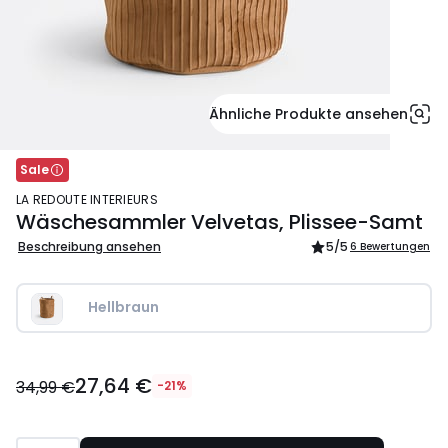
Ähnliche Produkte ansehen
Sale
LA REDOUTE INTERIEURS
Wäschesammler Velvetas, Plissee-Samt
Beschreibung ansehen
5
/5
6 Bewertungen
Hellbraun
27,64
27,64 €
€
34,99 €
-21%
Statt
34,99
€