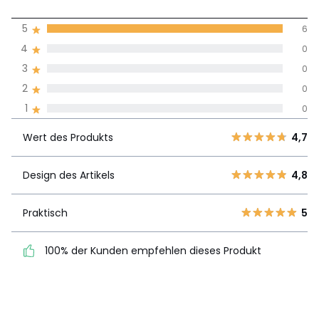
5
5
6
(6)
Durchnschnitt in
4
0
allen Sprachen
3
0
2
0
Meinungen 100% zertifiziert,
1
0
Unsere Engagement
Wert des
5
6
4,7
Produkts
Wert des Produkts
4,7
4
0
3
0
Design des
Design des Artikels
4,8
4,8
2
0
Artikels
1
0
Praktisch
5
Praktisch
5
100% der Kunden empfehlen dieses Produkt
100% der Kunden
empfehlen dieses Produkt
Details anzeigen