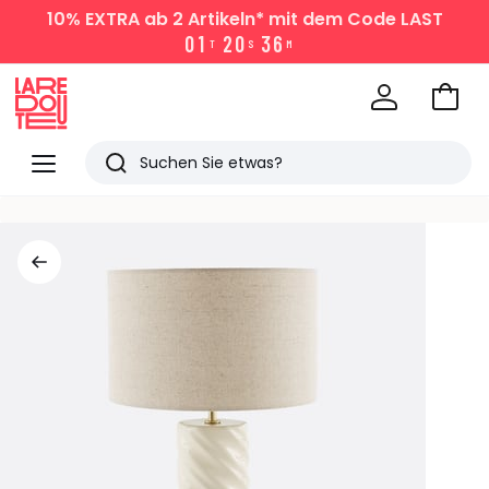
10% EXTRA
ab 2 Artikeln* mit dem Code LAST
0
1
2
0
3
6
T
S
M
Zum
Ware
La
Redoute
Menü
Suchen
Zuletzt
angesehen
Artikel