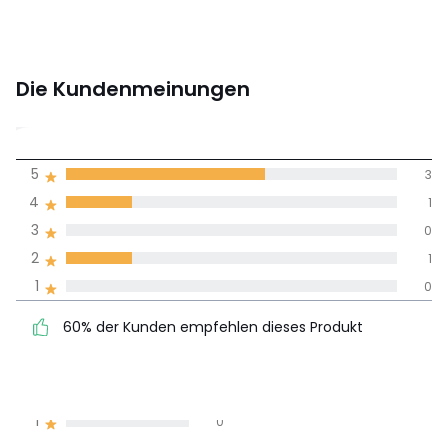
Die Kundenmeinungen
4,2
5
3
(5)
Durchnschnitt in
4
1
allen Sprachen
3
0
2
1
Meinungen 100% zertifiziert,
1
0
Unsere Engagement
60% der Kunden
5
3
60% der Kunden empfehlen dieses Produkt
empfehlen dieses Produkt
4
1
3
0
2
1
1
0