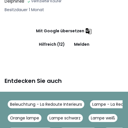
DelphineB
Verifizierter Käufer
Besitzdauer 1 Monat
Mit Google übersetzen
Hilfreich (12)
Melden
Entdecken Sie auch
Beleuchtung - La Redoute Interieurs
Lampe - La Redout
Orange lampe
Lampe schwarz
Lampe weiß
M