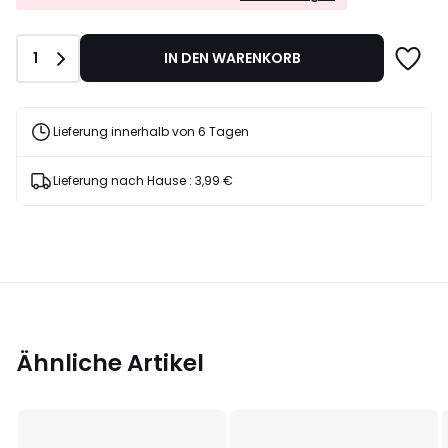
EXTRA*
50%
mit
Rabatt
dem
angewendet.
Anzahl
1
IN DEN WARENKORB
Code
LAST
Lieferung innerhalb von 6 Tagen
Lieferung nach Hause :
3,99 €
Ähnliche Artikel