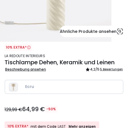
Ähnliche Produkte ansehen
10% EXTRA*
LA REDOUTE INTERIEURS
Tischlampe Dehen, Keramik und Leinen
Beschreibung ansehen
4,2
/5
5 Bewertungen
Ecru
64,99
64,99 €
€
129,99 €
-50%
Statt
129,99
€
10%
10% EXTRA*
Mehr anzeigen
mit dem Code
LAST