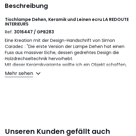
Beschreibung
Tischlampe Dehen, Keramik und Leinen ecru
LA REDOUTE
INTERIEURS
Ref.
3016447 / GPB283
Eine Kreation mit der Design-Handschrift von Simon
Caradec : "Die erste Version der Lampe Dehen hat einen
Fuss aus massiver Eiche, dessen gedrehtes Design die
Holzdrechseltechnik hervorhebt.
Mit dieser Keramikvariante wollte ich ein Objekt schaffen,
das dank seiner glänzenden Oberfläche und seiner
Mehr sehen
weichen Linien sowohl den Blick als auch das Licht einfängt.
In Kombination mit dem Keramikfuss verleihen der
Messingstab und der Lampenschirm aus Leinen dem
Ensemble eine diskrete Eleganz, die sich ideal für ein
Sideboard, das Ende eines Sofas oder eine Kommode
eignet."
Beschreibung
• Lampenfuss Keramik
Unseren Kunden gefällt auch
• Lampenschirm Leinen