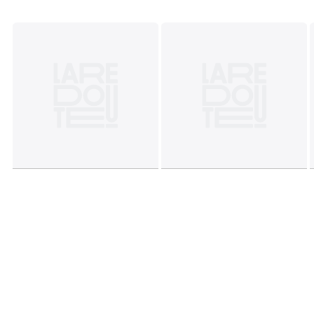
• Fassung E27 für LED-Lampe max. 10 W (nicht im
Lieferumfang enthalten)
Masse
• Durchmesser: 31 cm
• Höhe: 50,1 cm
• Lampenschirm: Ø 31 x H. 19,5 cm
• Lampenfuss: Ø 11 cm
Masse und Gewicht der Sendung
1 Paket
• B49 x H36 x T37 cm, 2,8 kg
Farbe:
Ecru
Größe
Einheitsgrösse