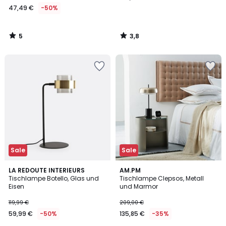
47,49 €
-50%
5
3,8
/
/
5
5
Sale
Sale
4
3,6
LA REDOUTE INTERIEURS
AM.PM
/
/ 5
Tischlampe Botello, Glas und
Tischlampe Clepsos, Metall
5
Eisen
und Marmor
119,99 €
209,00 €
59,99 €
-50%
135,85 €
-35%