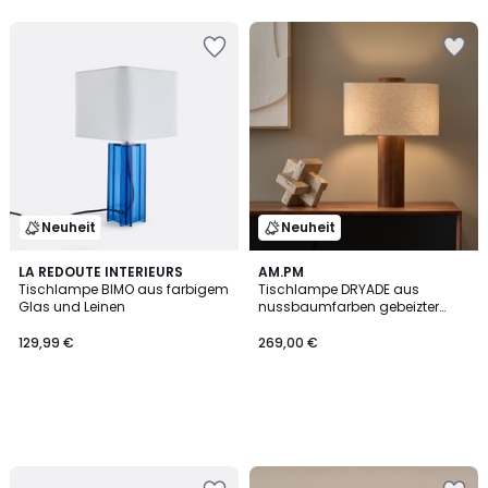
5
5
Neuheit
Neuheit
LA REDOUTE INTERIEURS
AM.PM
Tischlampe BIMO aus farbigem
Tischlampe DRYADE aus
Glas und Leinen
nussbaumfarben gebeizter
Esche und Leinen
129,99 €
269,00 €