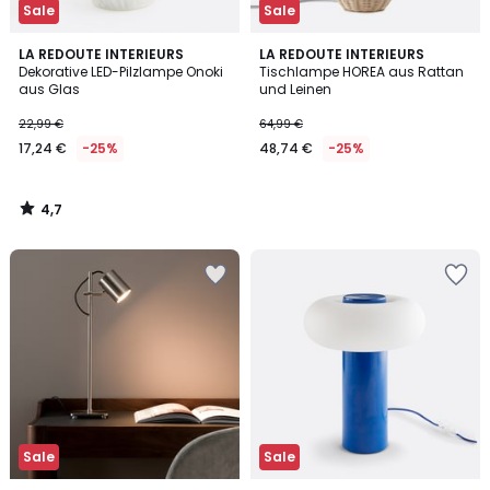
Sale
Sale
4,7
LA REDOUTE INTERIEURS
LA REDOUTE INTERIEURS
/ 5
Dekorative LED-Pilzlampe Onoki
Tischlampe HOREA aus Rattan
aus Glas
und Leinen
22,99 €
64,99 €
17,24 €
-25%
48,74 €
-25%
4,7
/
5
Sale
Sale