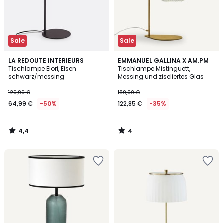
Sale
Sale
4,4
4
LA REDOUTE INTERIEURS
EMMANUEL GALLINA X AM.PM
/ 5
/
Tischlampe Elori, Eisen
Tischlampe Mistinguett,
5
schwarz/messing
Messing und ziseliertes Glas
129,99 €
189,00 €
64,99 €
-50%
122,85 €
-35%
4,4
4
/
/
5
5