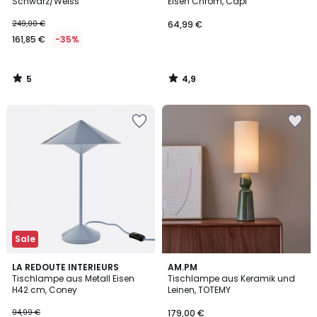
5
Schwarz/Weiss
Eisen Chrom, Capi
249,00 €
64,99 €
161,85 €
-35%
5
4,9
/
/
5
5
Sale
5
3,8
LA REDOUTE INTERIEURS
AM.PM
/
/ 5
Tischlampe aus Metall Eisen
Tischlampe aus Keramik und
5
H42 cm, Coney
Leinen, TOTEMY
94,99 €
179,00 €