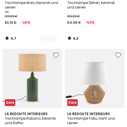
/ 5
/ 5
Tischlampe Malo, Keramik und
Tischlampe Dehen, Keramik
Farben
Leinen
und Leinen
ab
129,99 €
129,99 €
83,19 €
-36%
64,99 €
-50%
4,7
4,2
/
/
5
5
Sale
Sale
4,5
5
LA REDOUTE INTERIEURS
LA REDOUTE INTERIEURS
/ 5
/
Tischlampe Rabano, Keramik
Tischlampe Yaku, Hanf und
5
und Raffia
Leinen