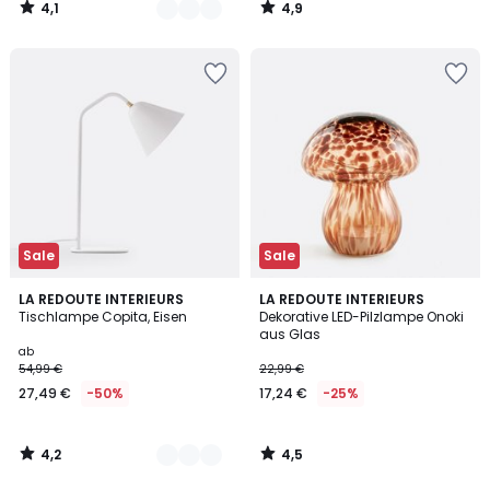
4,1
4,9
€
/
/
5
5
50%
Rabatt
angewendet.
Sale
Sale
4,2
4,5
5
LA REDOUTE INTERIEURS
LA REDOUTE INTERIEURS
/ 5
/ 5
Tischlampe Copita, Eisen
Dekorative LED-Pilzlampe Onoki
Farben
aus Glas
ab
54,99 €
22,99 €
27,49 €
-50%
17,24 €
-25%
4,2
4,5
/
/
5
5