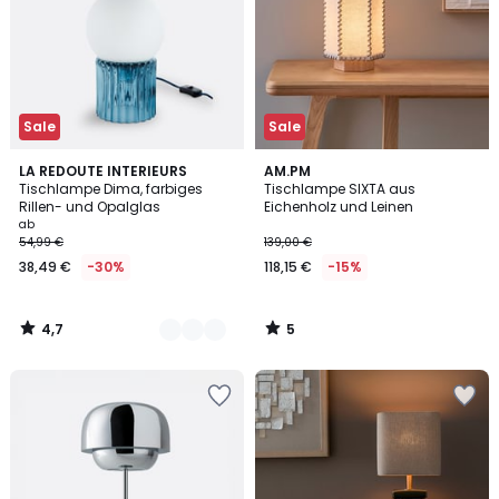
Sale
Sale
4,7
5
3
LA REDOUTE INTERIEURS
AM.PM
/ 5
/
Tischlampe Dima, farbiges
Tischlampe SIXTA aus
Farben
5
Rillen- und Opalglas
Eichenholz und Leinen
ab
54,99 €
139,00 €
38,49 €
-30%
118,15 €
-15%
4,7
5
/
/
5
5