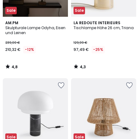
Sale
Sale
4,8
4,3
AM.PM
LA REDOUTE INTERIEURS
/ 5
/ 5
Skulpturale Lampe Odyha, Eisen
Tischlampe Höhe 26 cm, Triana
und Leinen
239,00 €
129,99 €
210,32 €
-12%
97,49 €
-25%
4,8
4,3
/
/
5
5
Sale
Sale