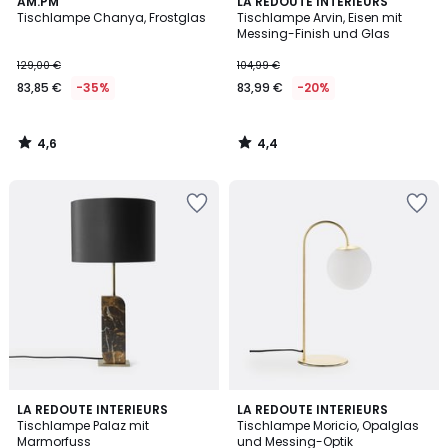
4,6
4,4
AM.PM
LA REDOUTE INTERIEURS
/ 5
/ 5
Tischlampe Chanya, Frostglas
Tischlampe Arvin, Eisen mit
Messing-Finish und Glas
129,00 €
104,99 €
83,85 €
-35%
83,99 €
-20%
4,6
4,4
/
/
5
5
4,3
4,5
LA REDOUTE INTERIEURS
LA REDOUTE INTERIEURS
/ 5
/ 5
Tischlampe Palaz mit
Tischlampe Moricio, Opalglas
Marmorfuss
und Messing-Optik