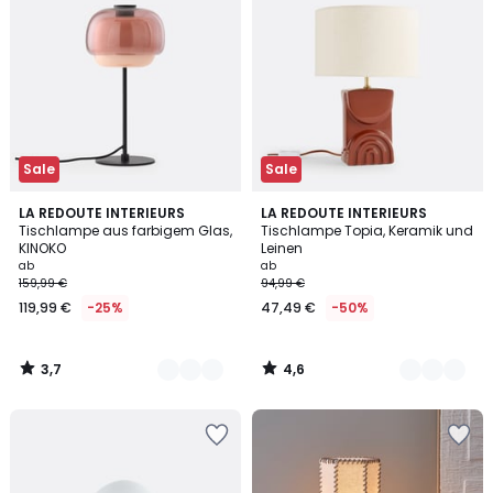
Sale
Sale
3,7
4,6
6
LA REDOUTE INTERIEURS
2
LA REDOUTE INTERIEURS
/ 5
/ 5
Tischlampe aus farbigem Glas,
Tischlampe Topia, Keramik und
Farben
Farben
KINOKO
Leinen
ab
ab
159,99 €
94,99 €
119,99 €
-25%
47,49 €
-50%
3,7
4,6
/
/
5
5