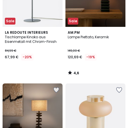
Sale
Sale
4,6
LA REDOUTE INTERIEURS
AM.PM
/ 5
Tischlampe Kinoko aus
Lampe Piettato, Keramik
Eisenmetall mit Chrom-Finish
84,99 €
149,00 €
67,99 €
-20%
120,69 €
-19%
4,6
/
5