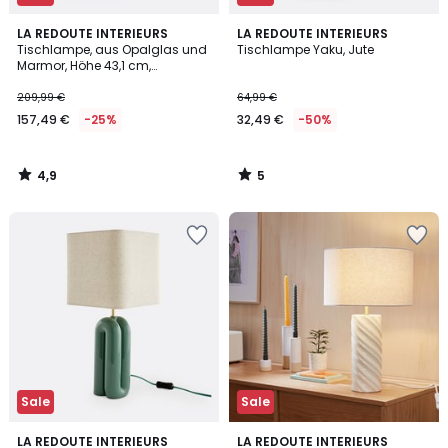
4,9
5
LA REDOUTE INTERIEURS
LA REDOUTE INTERIEURS
/ 5
/
Tischlampe, aus Opalglas und
Tischlampe Yaku, Jute
5
Marmor, Höhe 43,1 cm,
AGATHILDA
209,99 €
64,99 €
157,49 €
-25%
32,49 €
-50%
4,9
5
/
/
5
5
Sale
Sale
4,7
4,2
3
LA REDOUTE INTERIEURS
LA REDOUTE INTERIEURS