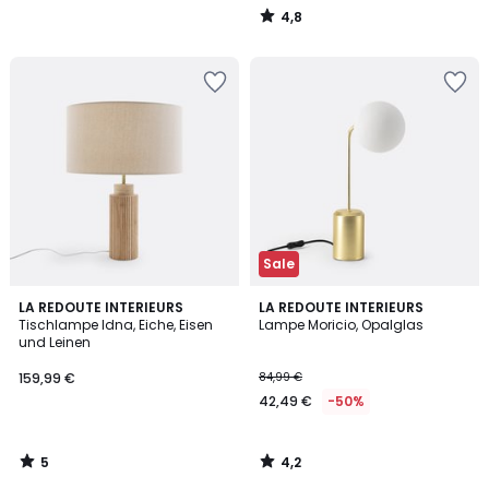
4,8
/
5
Sale
5
4,2
LA REDOUTE INTERIEURS
LA REDOUTE INTERIEURS
/
/ 5
Tischlampe Idna, Eiche, Eisen
Lampe Moricio, Opalglas
5
und Leinen
159,99 €
84,99 €
42,49 €
-50%
5
4,2
/
/
5
5