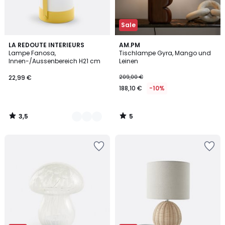
Sale
3,5
5
3
LA REDOUTE INTERIEURS
AM.PM
/ 5
/
Lampe Fanosa,
Tischlampe Gyra, Mango und
Farben
5
Innen-/Aussenbereich H21 cm
Leinen
22,99 €
209,00 €
188,10 €
-10%
3,5
5
/
/
5
5