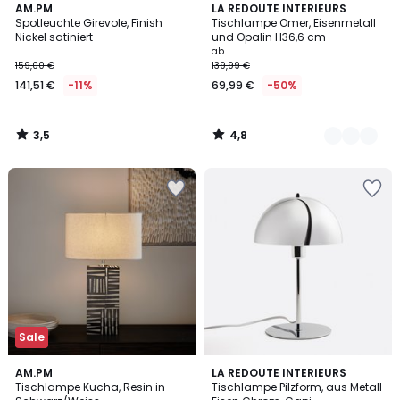
3,5
4,8
AM.PM
2
LA REDOUTE INTERIEURS
/ 5
/ 5
Spotleuchte Girevole, Finish
Tischlampe Omer, Eisenmetall
Farben
Nickel satiniert
und Opalin H36,6 cm
ab
159,00 €
139,99 €
141,51 €
-11%
69,99 €
-50%
3,5
4,8
/
/
5
5
Sale
5
4,9
AM.PM
LA REDOUTE INTERIEURS
/
/ 5
Tischlampe Kucha, Resin in
Tischlampe Pilzform, aus Metall