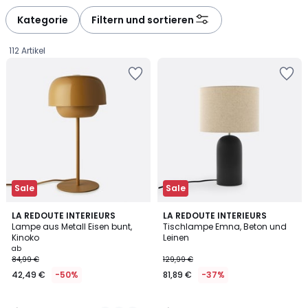
Kategorie
Filtern und sortieren
112 Artikel
Sale
Sale
4,1
4,9
4
LA REDOUTE INTERIEURS
LA REDOUTE INTERIEURS
/ 5
/ 5
Lampe aus Metall Eisen bunt,
Tischlampe Emna, Beton und
Farben
Kinoko
Leinen
Ab
ab
84,99 €
129,99 €
42,49
42,49 €
-50%
81,89 €
-37%
€
Statt
84,99