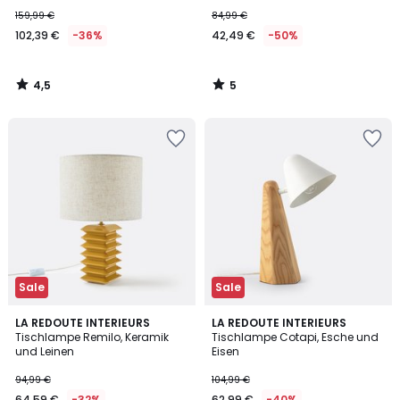
159,99 €
84,99 €
102,39 €
-36%
42,49 €
-50%
4,5
5
/
/
5
5
Sale
Sale
5
4,7
LA REDOUTE INTERIEURS
LA REDOUTE INTERIEURS
/
/ 5
Tischlampe Remilo, Keramik
Tischlampe Cotapi, Esche und
5
und Leinen
Eisen
94,99 €
104,99 €
64,59 €
-32%
62,99 €
-40%