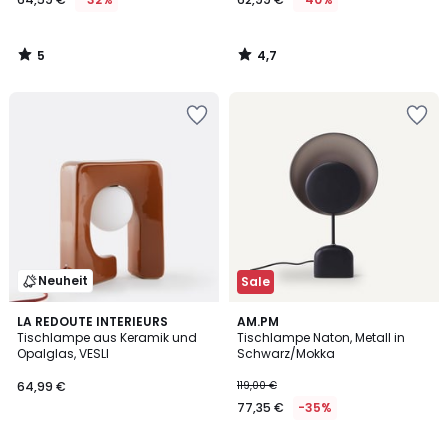
5
4,7
/
/
5
5
Neuheit
Sale
4,8
LA REDOUTE INTERIEURS
AM.PM
/ 5
Tischlampe aus Keramik und
Tischlampe Naton, Metall in
Opalglas, VESLI
Schwarz/Mokka
64,99 €
119,00 €
77,35 €
-35%