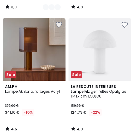
3,8
4,8
/
/
5
5
Sale
Sale
4,5
4,8
AM.PM
LA REDOUTE INTERIEURS
/ 5
/ 5
Lampe Akrilona, farbiges Acryl
Lampe Pilz geriffeltes Opalglas
H41,7 cm, LOULOU
379,00 €
159,99 €
341,10 €
-10%
124,79 €
-22%
4,5
4,8
/
/