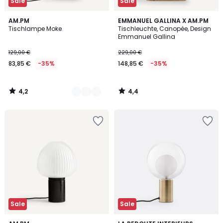
Sale
Sale
4,2
4,4
2
AM.PM
EMMANUEL GALLINA X AM.PM
/ 5
/ 5
Tischlampe Moke
Tischleuchte, Canopée, Design
Farben
Emmanuel Gallina
129,00 €
229,00 €
83,85 €
-35%
148,85 €
-35%
4,2
4,4
/
/
5
5
Sale
Sale