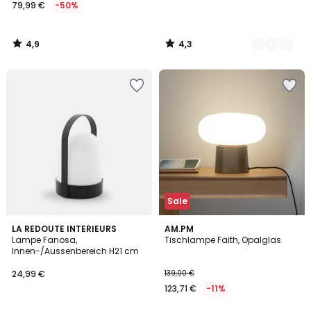
79,99 €
-50%
4,9
4,3
/
/
5
5
Sale
3,8
4,8
4
LA REDOUTE INTERIEURS
AM.PM
/ 5
/ 5
Lampe Fanosa,
Tischlampe Faith, Opalglas
Farben
Innen-/Aussenbereich H21 cm
24,99 €
139,00 €
123,71 €
-11%