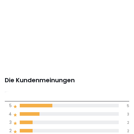
Größe
90 x 190 cm
Herunterladen
Montageplan und Pflegehinweise
Die Kundenmeinungen
3,3
5
5
(15)
Durchnschnitt in
4
3
allen Sprachen
3
2
2
2