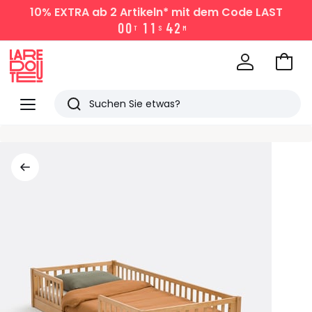
10% EXTRA
ab 2 Artikeln* mit dem Code LAST
0
0
1
1
4
2
T
S
M
Zum
Ware
La
Redoute
Menü
Suchen
Zuletzt
angesehen
Artikel