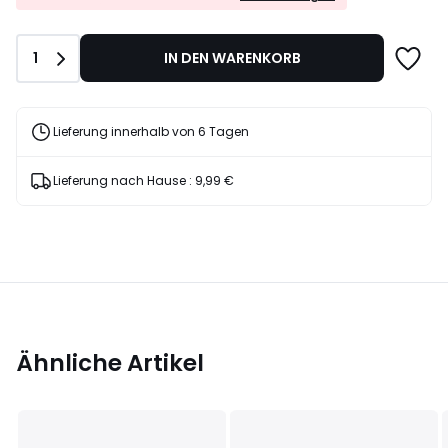
EXTRA*
25%
mit
Rabatt
dem
angewendet.
Anzahl
1
IN DEN WARENKORB
Code
LAST
Lieferung innerhalb von 6 Tagen
Lieferung nach Hause :
9,99 €
Ähnliche Artikel