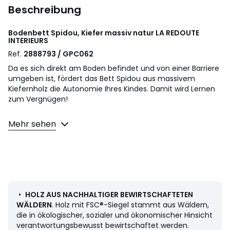
Beschreibung
Bodenbett Spidou, Kiefer massiv natur
LA REDOUTE
INTERIEURS
Ref.
2888793 / GPC062
Da es sich direkt am Boden befindet und von einer Barriere
umgeben ist, fördert das Bett Spidou aus massivem
Kiefernholz die Autonomie Ihres Kindes. Damit wird Lernen
zum Vergnügen!
Beschreibung
Mehr sehen
• Kiefer massiv, Finish farblose NC-Lackierung
• FSC®-zertifiziertes Holz
• Liegefläche 90 x 190 cm
• Lieferung mit einem Lattenrost mit Latten aus
massivem Pappelholz. Der Rost wird im Bettgestell
ausgerollt. Einfache Montage.
• Empfohlene Matratzenhöhe max. 14 cm
•
HOLZ AUS NACHHALTIGER BEWIRTSCHAFTETEN
WÄLDERN
. Holz mit FSC®-Siegel stammt aus Wäldern,
Wir empfehlen, das Bett zum Umsetzen anzuheben und
die in ökologischer, sozialer und ökonomischer Hinsicht
nicht zu schieben oder zu ziehen.
verantwortungsbewusst bewirtschaftet werden.