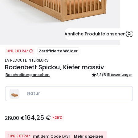
Ähnliche Produkte ansehen
10% EXTRA*
Zertifizierte Wälder
LA REDOUTE INTERIEURS
Bodenbett Spidou, Kiefer massiv
Beschreibung ansehen
3,3
/5
15 Bewertungen
Natur
164,25
164,25 €
€
219,00 €
-25%
Statt
219,00
€
10%
10% EXTRA*
Mehr anzeigen
mit dem Code
LAST