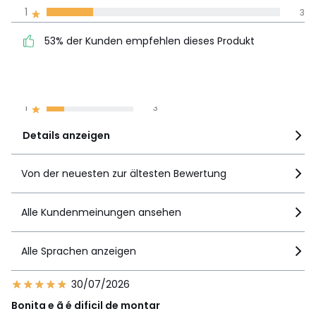
Meinungen 100% zertifiziert,
1
3
Unsere Engagement
53% der Kunden
5
5
53% der Kunden empfehlen dieses Produkt
empfehlen dieses Produkt
4
3
3
2
2
2
1
3
Details anzeigen
Von der neuesten zur ältesten Bewertung
Alle Kundenmeinungen ansehen
Alle Sprachen anzeigen
30/07/2026
Bonita e ã é dificil de montar