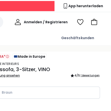
App herunterladen
Willkommen
Anmelden / Registrieren
Voir
Zum
ma
Warenkor
wishlist
Geschäftskunden
RA*
Made in Europe
E INTERIEURS
ssofa, 3-Sitzer, VINO
bung ansehen
4
/5
1 Bewertungen
Braun
l