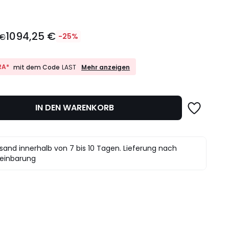
1094,25 €
 €
-25%
10%
RA*
Mehr anzeigen
mit dem Code
LAST
EXTRA*
mit
dem
det.
Code
IN DEN WARENKORB
LAST
sand innerhalb von 7 bis 10 Tagen. Lieferung nach
einbarung