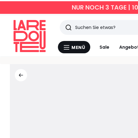
NUR NOCH 3 TAGE | 1
Suchen
Zuletzt
Sale
Angebo
MENÜ
Menü
angesehen
La
Redoute
Artikel