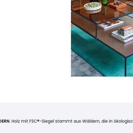
DERN
. Holz mit FSC®-Siegel stammt aus Wäldern, die in ökologis
intensive Nutzung ausgelegt