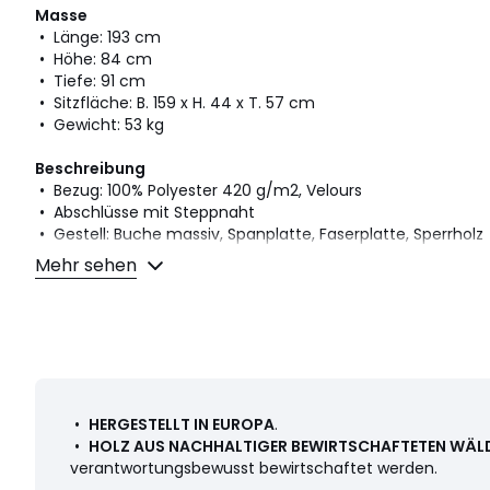
Masse
• Länge: 193 cm
• Höhe: 84 cm
• Tiefe: 91 cm
• Sitzfläche: B. 159 x H. 44 x T. 57 cm
• Gewicht: 53 kg
Beschreibung
• Bezug: 100% Polyester 420 g/m2, Velours
• Abschlüsse mit Steppnaht
• Gestell: Buche massiv, Spanplatte, Faserplatte, Sperrholz
• Federung: Nosag-Federn
Mehr sehen
• Füsse: Eiche geölt
• Höhe der Füsse: 23 cm
Polsterung
• Sitzfläche (2 Polster): PU-Schaum (35 kg/m³)
• Rückenlehne (2 Polster): 100% Schaumflocken
• Gestell: PU-Schaum 35 kg/m³ + Polyesterwatte 200 g/m²
•
HERGESTELLT IN EUROPA
.
•
HOLZ AUS NACHHALTIGER BEWIRTSCHAFTETEN WÄL
Hinweis
verantwortungsbewusst bewirtschaftet werden.
• Polyestersamt ist ein strapazierfähiges Gewebe, das für 