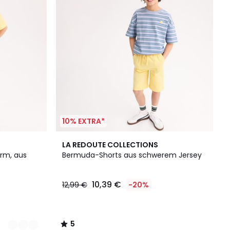
10% EXTRA*
5
LA REDOUTE COLLECTIONS
/
rm, aus
Bermuda-Shorts aus schwerem Jersey
5
10,39 €
12,99 €
-20%
5
/