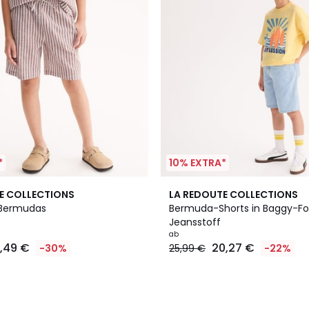
*
10% EXTRA*
2
E COLLECTIONS
LA REDOUTE COLLECTIONS
Farben
 Bermudas
Bermuda-Shorts in Baggy-Fo
Jeansstoff
ab
7,49 €
20,27 €
-30%
25,99 €
-22%