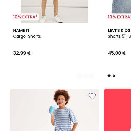
10% EXTRA*
10% EXTRA
2
5
NAME IT
LEVI'S KIDS
Farben
/
Cargo-Shorts
Shorts 511, 
5
32,99
32,99 €
45,00 €
€.
5
/
5
SALE
:
10%
EXTRA
ab
2
Artikeln*