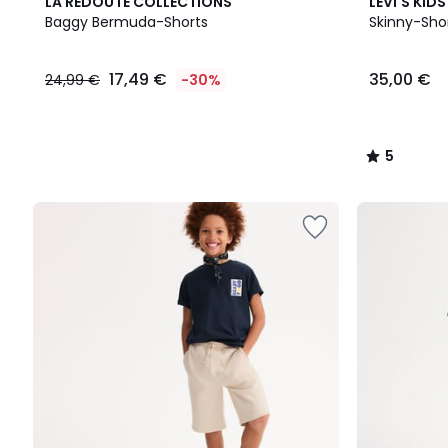
2
5
LA REDOUTE COLLECTIONS
LEVI'S KIDS
Farben
/
Baggy Bermuda-Shorts
Skinny-Sho
5
17,49 €
35,00 €
24,99 €
-30%
5
/
5