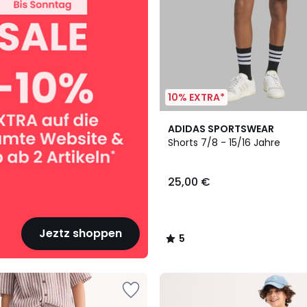
10% EXTRA*
2
5
ADIDAS SPORTSWEAR
Farben
/
Shorts 7/8 - 15/16 Jahre
5
25,00 €
Jeztz shoppen
5
/
5