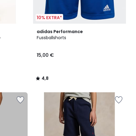
10% EXTRA*
4,8
adidas Performance
/ 5
e
Fussballshorts
15,00 €
4,8
/
5