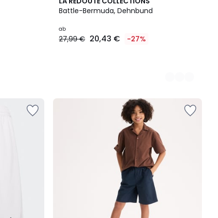
2
LA REDOUTE COLLECTIONS
Farben
Battle-Bermuda, Dehnbund
ab
20,43 €
27,99 €
-27%