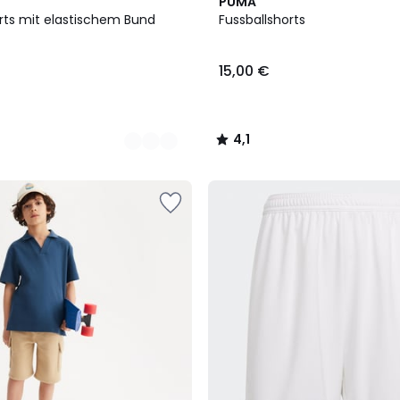
4,1
PUMA
/ 5
rts mit elastischem Bund
Fussballshorts
15,00 €
4,1
/
5