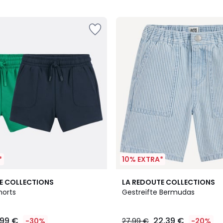
*
10% EXTRA*
E COLLECTIONS
LA REDOUTE COLLECTIONS
horts
Gestreifte Bermudas
,99 €
22,39 €
-30%
27,99 €
-20%