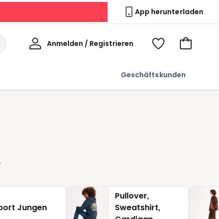
App herunterladen
Willkommen
Anmelden / Registrieren
Voir
Zum
ma
Warenkor
wishlist
Geschäftskunden
Pullover,
port Jungen
Sweatshirt,