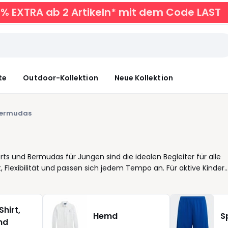
0% EXTRA ab 2 Artikeln* mit dem Code LAST
te
Outdoor-Kollektion
Neue Kollektion
Bermudas
ts und Bermudas für Jungen sind die idealen Begleiter für alle
 Flexibilität und passen sich jedem Tempo an. Für aktive Kinder,
wichtig wie ein moderner Stil, der ihre Persönlichkeit
t durchdachten Details: weiche Stoffe für ganztägigen
vielseitige Designs, die sich schnell kombinieren lassen mit T-
Shirt,
s sie Eltern wie Kindern das Leben erleichtern: unkompliziert
Hemd
S
md
s Alltags. Ob sportlich, lässig oder etwas schicker jedes Modell