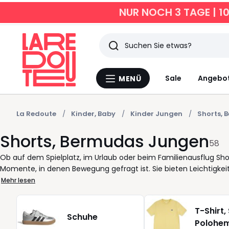
NUR NOCH 3 TAGE | 1
Suchen
Zuletzt
Sale
Angebo
MENÜ
Menü
angesehen
La
Redoute
Artikel
La Redoute
Kinder, Baby
Kinder Jungen
Shorts, 
Shorts, Bermudas Jungen
58
Ob auf dem Spielplatz, im Urlaub oder beim Familienausflug Shor
Momente, in denen Bewegung gefragt ist. Sie bieten Leichtigkeit,
die ständig in Bewegung sind, ist eine bequeme Passform ebenso 
Mehr lesen
unterstreicht. Unsere Kollektion vereint praktische Schnitte mi
Tragekomfort, verstellbare Taillenbänder für optimalen Halt und 
T-Shirt, 
Shirts, Poloshirts oder Hemden. Diese Teile sind so gestaltet, das
Schuhe
Polohe
anzuziehen, einfach zu pflegen und bereit für jedes Abenteuer de