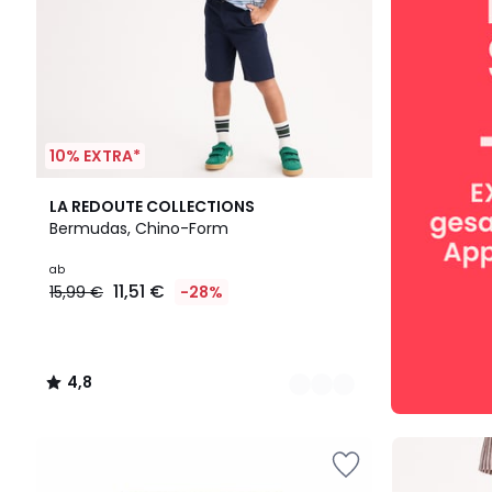
10% EXTRA*
2
4,8
LA REDOUTE COLLECTIONS
Farben
/ 5
Bermudas, Chino-Form
ab
11,51 €
15,99 €
-28%
4,8
/
5