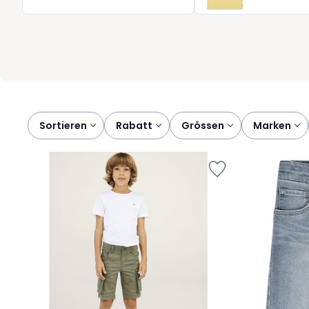
wurde mit einem Ziel entworfen: Ihrem Kind Bewegungsfreiheit 
Entdecken Sie bei La Redoute Shorts und Bermudas, die Stil, Kom
Sie sich jeden Tag verlassen können.
Sortieren
rabatt
grössen
marken