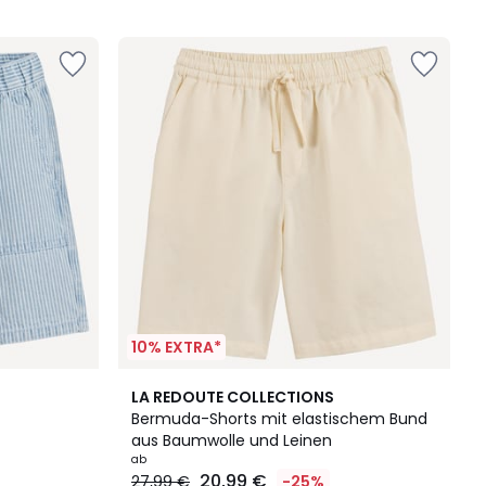
5
10% EXTRA*
3
LA REDOUTE COLLECTIONS
Farben
Bermuda-Shorts mit elastischem Bund
aus Baumwolle und Leinen
ab
20,99 €
27,99 €
-25%