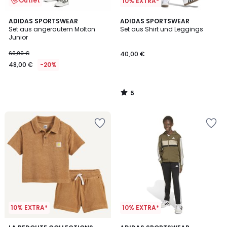
Outlet
10% EXTRA*
5
ADIDAS SPORTSWEAR
ADIDAS SPORTSWEAR
/
Set aus angerautem Molton
Set aus Shirt und Leggings
5
Junior
60,00 €
40,00 €
48,00 €
-20%
5
/
5
10% EXTRA*
10% EXTRA*