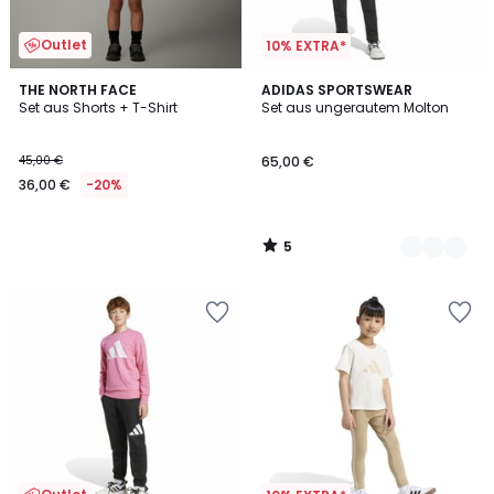
Outlet
10% EXTRA*
5
THE NORTH FACE
2
ADIDAS SPORTSWEAR
/
Set aus Shorts + T-Shirt
Set aus ungerautem Molton
Farben
5
45,00 €
65,00 €
36,00 €
-20%
5
/
5