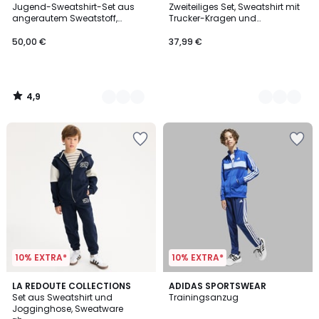
/ 5
Jugend-Sweatshirt-Set aus
Zweiteiliges Set, Sweatshirt mit
Farben
Farben
angerautem Sweatstoff,
Trucker-Kragen und
Weltmeisterschaft 2026
Jogginghose, aus Molton
50,00 €
37,99 €
4,9
/
5
10% EXTRA*
10% EXTRA*
4,9
4,8
LA REDOUTE COLLECTIONS
ADIDAS SPORTSWEAR
/ 5
/ 5
Set aus Sweatshirt und
Trainingsanzug
Jogginghose, Sweatware