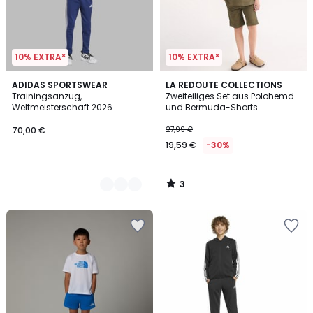
10% EXTRA*
10% EXTRA*
3
2
ADIDAS SPORTSWEAR
LA REDOUTE COLLECTIONS
/
Trainingsanzug,
Zweiteiliges Set aus Polohemd
Farben
5
Weltmeisterschaft 2026
und Bermuda-Shorts
70,00 €
27,99 €
19,59 €
-30%
3
/
5