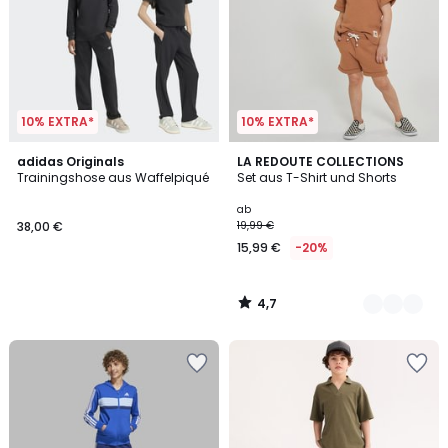
10% EXTRA*
10% EXTRA*
4,7
adidas Originals
3
LA REDOUTE COLLECTIONS
/ 5
Trainingshose aus Waffelpiqué
Set aus T-Shirt und Shorts
Farben
ab
38,00 €
19,99 €
15,99 €
-20%
4,7
/
5