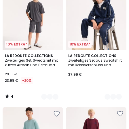
10% EXTRA*
10% EXTRA*
4
2
LA REDOUTE COLLECTIONS
2
LA REDOUTE COLLECTIONS
/
Zweiteiliges Set, Sweatshirt mit
Zweiteiliges Set aus Sweatshirt
Farben
Farben
5
kurzen Ärmeln und Bermuda-
mit Reissverschluss und
Shorts, aus Molton
Kapuze und Jogginghose, aus
Molton
29,99 €
37,99 €
23,99 €
-20%
4
/
5