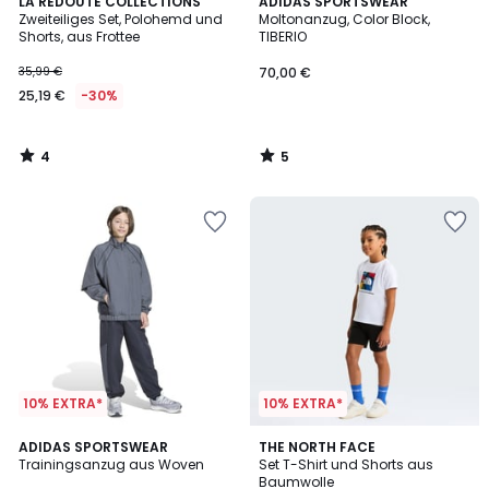
4
5
LA REDOUTE COLLECTIONS
ADIDAS SPORTSWEAR
/
/
Zweiteiliges Set, Polohemd und
Moltonanzug, Color Block,
5
5
Shorts, aus Frottee
TIBERIO
35,99 €
70,00 €
25,19 €
-30%
4
5
/
/
5
5
10% EXTRA*
10% EXTRA*
ADIDAS SPORTSWEAR
THE NORTH FACE
Trainingsanzug aus Woven
Set T-Shirt und Shorts aus
Baumwolle