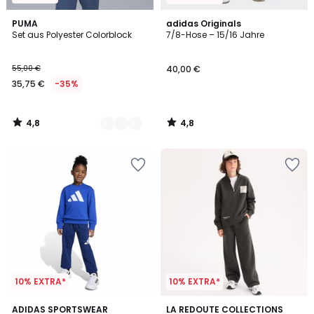
4,8
4,8
2
PUMA
adidas Originals
/ 5
/ 5
Set aus Polyester Colorblock
7/8-Hose – 15/16 Jahre
Farben
55,00 €
40,00 €
35,75 €
-35%
4,8
4,8
/
/
5
5
10% EXTRA*
10% EXTRA*
4,9
2
ADIDAS SPORTSWEAR
2
LA REDOUTE COLLECTIONS