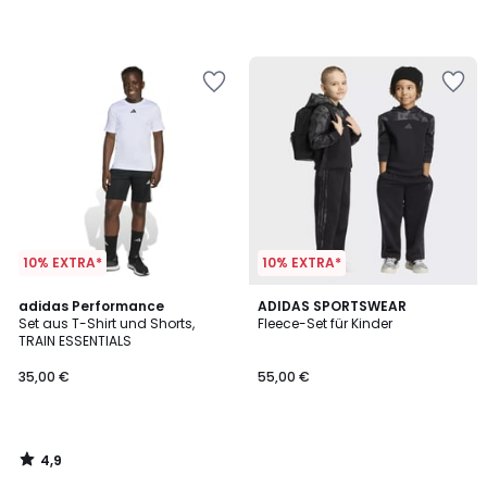
10% EXTRA*
10% EXTRA*
4,9
adidas Performance
ADIDAS SPORTSWEAR
/ 5
Set aus T-Shirt und Shorts,
Fleece-Set für Kinder
TRAIN ESSENTIALS
35,00 €
55,00 €
4,9
/
5