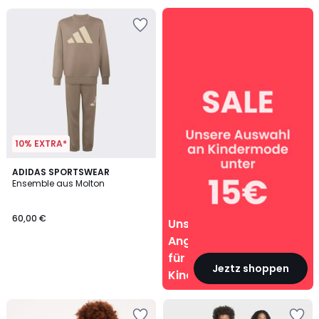
Unsere
Angebote
für
Kinder
10% EXTRA*
ADIDAS SPORTSWEAR
Ensemble aus Molton
60,00 €
Unsere
Angebote
für
Jeztz shoppen
Kinder