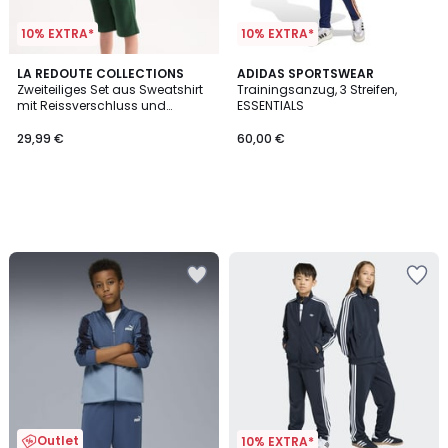
10% EXTRA*
10% EXTRA*
LA REDOUTE COLLECTIONS
ADIDAS SPORTSWEAR
Zweiteiliges Set aus Sweatshirt
Trainingsanzug, 3 Streifen,
mit Reissverschluss und
ESSENTIALS
Kapuze und Bermuda-Shorts,
aus Molton
29,99 €
60,00 €
Outlet
10% EXTRA*