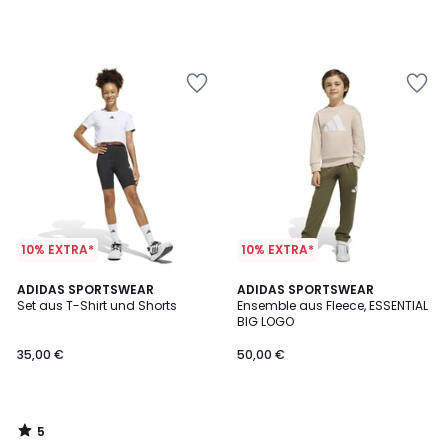
10% EXTRA*
10% EXTRA*
5
ADIDAS SPORTSWEAR
ADIDAS SPORTSWEAR
/
Set aus T-Shirt und Shorts
Ensemble aus Fleece, ESSENTIAL
5
BIG LOGO
35,00 €
50,00 €
5
/