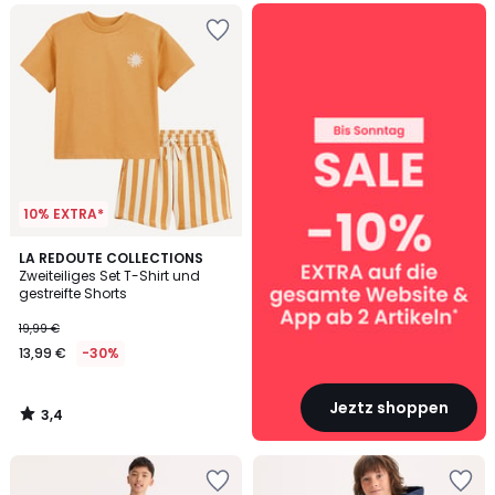
SALE
:
10%
EXTRA
ab
2
Artikeln*
10% EXTRA*
3,4
LA REDOUTE COLLECTIONS
/ 5
Zweiteiliges Set T-Shirt und
gestreifte Shorts
19,99 €
13,99 €
-30%
Jeztz shoppen
3,4
/
5