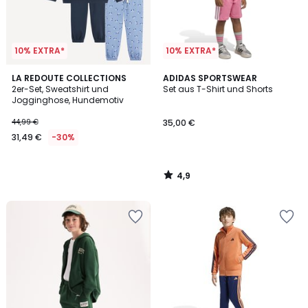
10% EXTRA*
10% EXTRA*
4,9
LA REDOUTE COLLECTIONS
ADIDAS SPORTSWEAR
/ 5
2er-Set, Sweatshirt und
Set aus T-Shirt und Shorts
Jogginghose, Hundemotiv
44,99 €
35,00 €
31,49 €
-30%
4,9
/
5