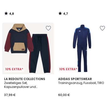
4,8
4,7
/
/
5
5
10% EXTRA*
10% EXTRA*
LA REDOUTE COLLECTIONS
ADIDAS SPORTSWEAR
Zweiteiliges Set,
Trainingsanzug, Fussball, TIRO
Kapuzenpullover und
Jogginghose, aus Molton
37,99 €
60,00 €