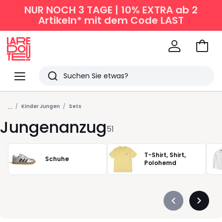
NUR NOCH 3 TAGE | 10% EXTRA ab 2
Artikeln* mit dem Code LAST
Zum
Ware
La
Redoute
Menü
Suchen
Zuletzt
...
angesehen
Kinder Jungen
Sets
Jungenanzug
Artikel
51
T-Shirt, Shirt,
Schuhe
Polohemd
Précédent
Suivan
-
-