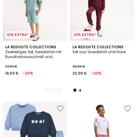
10% EXTRA*
10% EXTRA*
4
2
LA REDOUTE COLLECTIONS
LA REDOUTE COLLECTIONS
/
Zweiteiliges Set, Sweatshirt mit
Set aus Sweatshirt und Hose
Farben
5
Rundhalsausschnitt und
Bermuda-Shorts, aus Molton
27,99 €
29,99 €
19,59 €
-30%
20,99 €
-30%
4
/
5