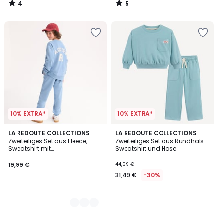
4
5
30%
/
/
5
5
Rabatt
angewendet.
10% EXTRA*
10% EXTRA*
2
LA REDOUTE COLLECTIONS
LA REDOUTE COLLECTIONS
Zweiteiliges Set aus Fleece,
Zweiteiliges Set aus Rundhals-
Farben
Sweatshirt mit
Sweatshirt und Hose
Rundhalsausschnitt und
Jogginghose
19,99 €
44,99 €
31,49 €
-30%