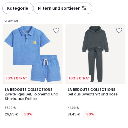
défiler
défiler
à
à
Kategorie
Filtern und sortieren
gauche
droite
51 Artikel
10% EXTRA*
10% EXTRA*
4
5
LA REDOUTE COLLECTIONS
LA REDOUTE COLLECTIONS
/
/
Zweiteiliges Set, Polohemd und
Set aus Sweatshirt und Hose
5
5
Shorts, aus Frottee
26,59
37,99 €
44,99 €
€
26,59 €
-30%
31,49 €
-30%
Statt
37,99
€