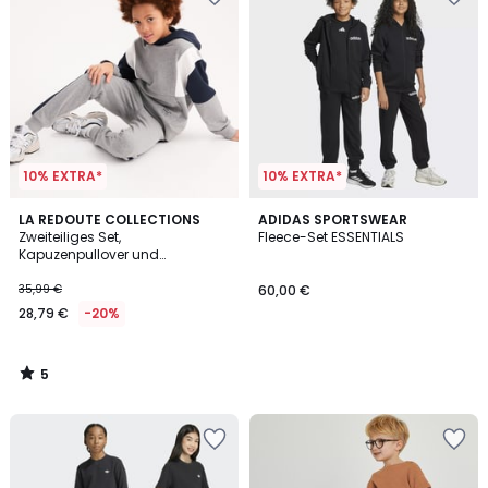
10% EXTRA*
10% EXTRA*
5
LA REDOUTE COLLECTIONS
ADIDAS SPORTSWEAR
/
Zweiteiliges Set,
Fleece-Set ESSENTIALS
5
Kapuzenpullover und
Jogginghose, aus Molton
35,99 €
60,00 €
28,79 €
-20%
5
/
5