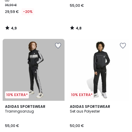
ab
36,99 €
55,00 €
29,59 €
-20%
4,9
4,8
/
/
5
5
10% EXTRA*
10% EXTRA*
4,8
4,7
ADIDAS SPORTSWEAR
ADIDAS SPORTSWEAR
/ 5
/ 5
Trainingsanzug
Set aus Polyester
55,00 €
50,00 €