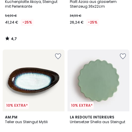
/ 5
Kuchenplatte Akoya, Steingut
Platt Azoia aus glasiertem
mit Perlenkante
Steinzeug 36x22cm
54,99 €
34,99 €
41,24 €
-25%
26,24 €
-25%
4,7
/
5
10% EXTRA*
10% EXTRA*
4,8
5
AM.PM
LA REDOUTE INTERIEURS
/ 5
/
Teller aus Steingut Mytili
Untersetzer Shella aus Steingut
5