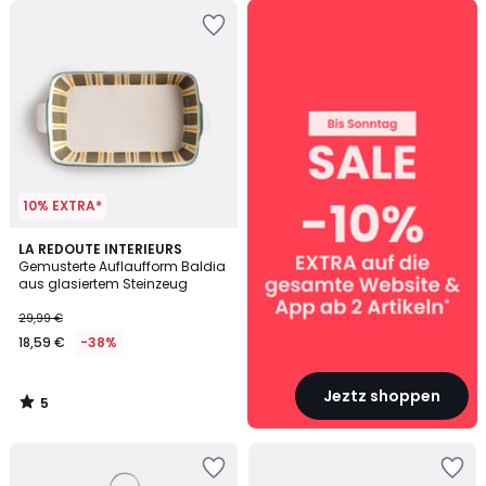
SALE
:
10%
EXTRA
ab
2
Artikeln*
10% EXTRA*
5
LA REDOUTE INTERIEURS
/
Gemusterte Auflaufform Baldia
5
aus glasiertem Steinzeug
29,99 €
18,59 €
-38%
Jeztz shoppen
5
/
5