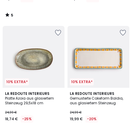
5
/
5
10% EXTRA*
10% EXTRA*
5
5
LA REDOUTE INTERIEURS
LA REDOUTE INTERIEURS
/
/
Platte Azoia aus glasiertem
Gemusterte Cakeform Baldia,
5
5
Steinzeug 29,5x18 cm
aus glasiertem Steinzeug
24,99 €
24,99 €
18,74 €
-25%
19,99 €
-20%