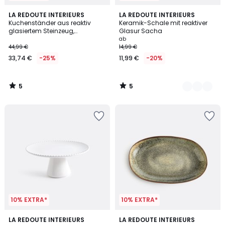
5
5
LA REDOUTE INTERIEURS
2
LA REDOUTE INTERIEURS
/
/
Kuchenständer aus reaktiv
Keramik-Schale mit reaktiver
Farben
5
5
glasiertem Steinzeug,
Glasur Sacha
Durchmesser 22,5 cm, ELISSA
ab
44,99 €
14,99 €
33,74 €
-25%
11,99 €
-20%
5
5
/
/
5
5
10% EXTRA*
10% EXTRA*
4,7
LA REDOUTE INTERIEURS
LA REDOUTE INTERIEURS