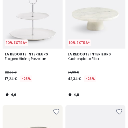
10% EXTRA*
10% EXTRA*
4,6
4,8
LA REDOUTE INTERIEURS
LA REDOUTE INTERIEURS
/ 5
/ 5
Etagere Hirène, Porzellan
Kuchenplatte Fitia
22,99 €
54,99 €
17,24 €
-25%
42,34 €
-23%
4,6
4,8
/
/
5
5