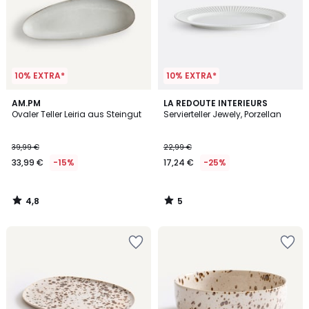
10% EXTRA*
10% EXTRA*
4,8
5
AM.PM
LA REDOUTE INTERIEURS
/ 5
/
Ovaler Teller Leiria aus Steingut
Servierteller Jewely, Porzellan
5
39,99 €
22,99 €
33,99 €
-15%
17,24 €
-25%
4,8
5
/
/
5
5