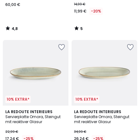
60,00 €
14,99 €
11,99 €
-20%
4,8
5
/
/
5
5
10% EXTRA*
10% EXTRA*
5
LA REDOUTE INTERIEURS
LA REDOUTE INTERIEURS
/
Servierplatte Omora, Steingut
Servierplatte Omora, Steingut
5
mit reaktiver Glasur
mit reaktiver Glasur
22,99 €
34,99 €
17,24 €
-25%
26,24 €
-25%