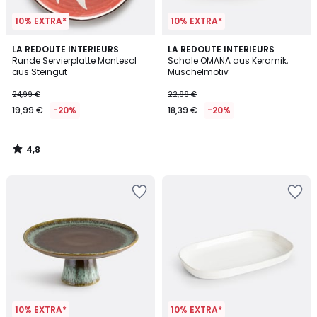
10% EXTRA*
10% EXTRA*
4,8
LA REDOUTE INTERIEURS
LA REDOUTE INTERIEURS
/ 5
Runde Servierplatte Montesol
Schale OMANA aus Keramik,
aus Steingut
Muschelmotiv
24,99 €
22,99 €
19,99 €
-20%
18,39 €
-20%
4,8
/
5
10% EXTRA*
10% EXTRA*