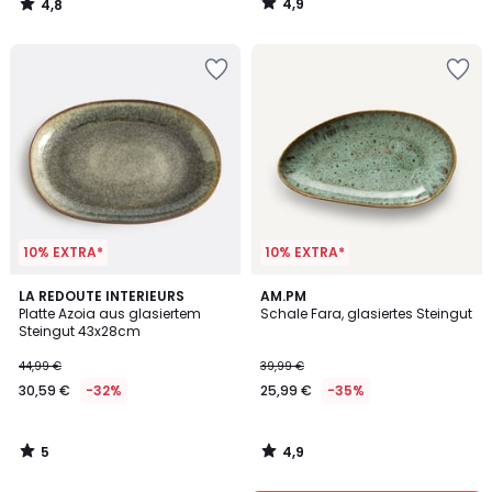
4,9
4,8
20%
/
/
5
5
Rabatt
angewendet.
10% EXTRA*
10% EXTRA*
5
4,9
LA REDOUTE INTERIEURS
AM.PM
/
/ 5
Platte Azoia aus glasiertem
Schale Fara, glasiertes Steingut
5
Steingut 43x28cm
44,99 €
39,99 €
30,59 €
-32%
25,99 €
-35%
5
4,9
/
/
5
5