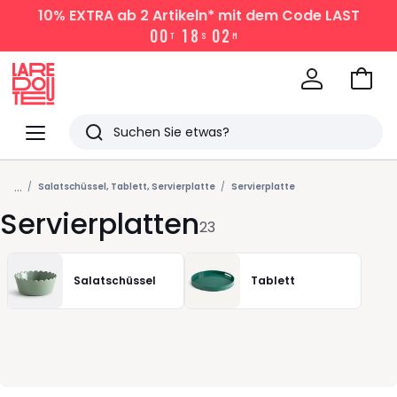
10% EXTRA
ab 2 Artikeln* mit dem Code LAST
0
0
1
8
0
2
T
S
M
Zum
Ware
La
Redoute
Menü
Suchen
Zuletzt
...
angesehen
Salatschüssel, Tablett, Servierplatte
Servierplatte
Servierplatten
Artikel
23
Salatschüssel
Tablett