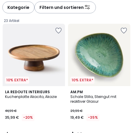
Kategorie
Filtern und sortieren
23 Artikel
10% EXTRA*
10% EXTRA*
4,8
4,9
LA REDOUTE INTERIEURS
AM.PM
/ 5
/ 5
Kuchenplatte Akacito, Akazie
Schale Stilla, Steingut mit
reaktiver Glasur
35,99
44,99 €
29,99 €
€
35,99 €
-20%
19,49 €
-35%
Statt
44,99
€