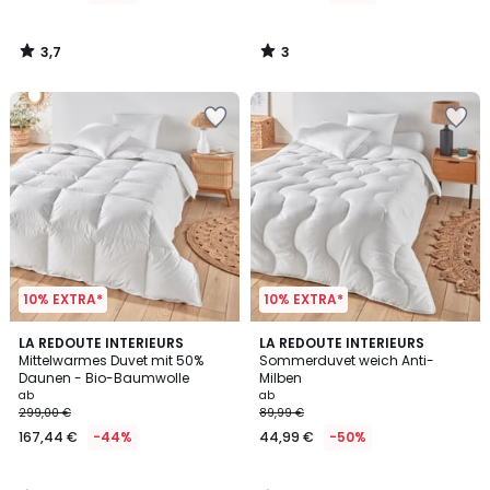
3,7
3
/
/
5
5
10% EXTRA*
10% EXTRA*
5
5
LA REDOUTE INTERIEURS
LA REDOUTE INTERIEURS
/
/
Mittelwarmes Duvet mit 50%
Sommerduvet weich Anti-
5
5
Daunen - Bio-Baumwolle
Milben
ab
ab
299,00 €
89,99 €
167,44 €
-44%
44,99 €
-50%