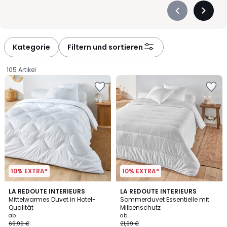
Précédent
Suivan
-
-
défiler
défiler
à
à
Kategorie
Filtern und sortieren
gauche
droite
105 Artikel
10% EXTRA*
10% EXTRA*
4,6
4,6
LA REDOUTE INTERIEURS
LA REDOUTE INTERIEURS
/ 5
/ 5
Mittelwarmes Duvet in Hotel-
Sommerduvet Essentielle mit
Qualität
Milbenschutz
Ab
ab
ab
69,99 €
21,99 €
49,69