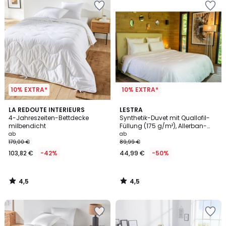
10% EXTRA*
10% EXTRA*
4,5
4,5
LA REDOUTE INTERIEURS
LESTRA
/ 5
/ 5
4-Jahreszeiten-Bettdecke
Synthetik-Duvet mit Quallofil-
milbendicht
Füllung (175 g/m²), Allerban-
Ausrüstung
ab
ab
179,00 €
89,99 €
103,82 €
-42%
44,99 €
-50%
4,5
4,5
/
/
5
5