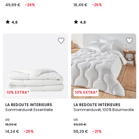
49,69 €
-29%
16,49 €
-25%
€
Statt
69,99
4,6
4,6
€
/
/
5
5
29%
Rabatt
angewendet.
10% EXTRA*
10% EXTRA*
4,6
4,4
LA REDOUTE INTERIEURS
LA REDOUTE INTERIEURS
/ 5
/ 5
Sommerduvet Essentielle
Sommerduvet, 100% Baumwolle
ab
ab
18,99 €
69,99 €
14,24 €
-25%
55,29 €
-21%