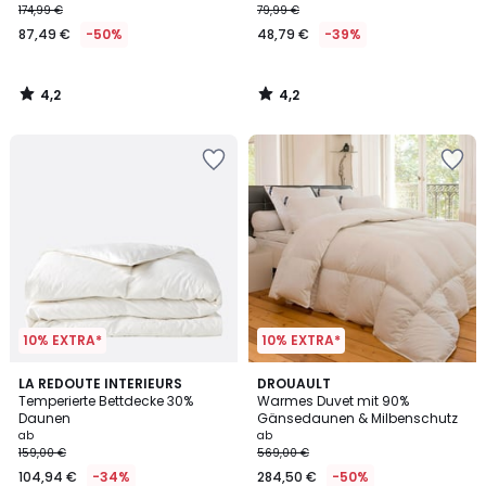
174,99 €
79,99 €
87,49 €
-50%
48,79 €
-39%
4,2
4,2
/
/
5
5
10% EXTRA*
10% EXTRA*
3,7
3
LA REDOUTE INTERIEURS
DROUAULT
/ 5
/
Temperierte Bettdecke 30%
Warmes Duvet mit 90%
5
Daunen
Gänsedaunen & Milbenschutz
ab
ab
159,00 €
569,00 €
104,94 €
-34%
284,50 €
-50%