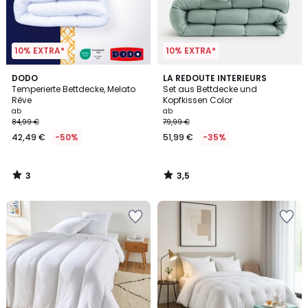
10% EXTRA*
10% EXTRA*
3
3,5
DODO
LA REDOUTE INTERIEURS
/
/ 5
Temperierte Bettdecke, Melato
Set aus Bettdecke und
5
Rêve
Kopfkissen Color
ab
ab
84,99 €
79,99 €
42,49 €
-50%
51,99 €
-35%
3
3,5
/
/
5
5