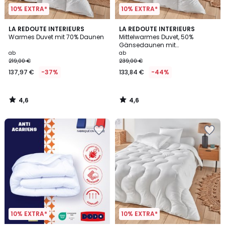
10% EXTRA*
10% EXTRA*
4,6
4,6
LA REDOUTE INTERIEURS
LA REDOUTE INTERIEURS
/ 5
/ 5
Warmes Duvet mit 70% Daunen
Mittelwarmes Duvet, 50%
Gänsedaunen mit
Milbenschutz
ab
ab
219,00 €
239,00 €
137,97 €
-37%
133,84 €
-44%
4,6
4,6
/
/
5
5
10% EXTRA*
10% EXTRA*