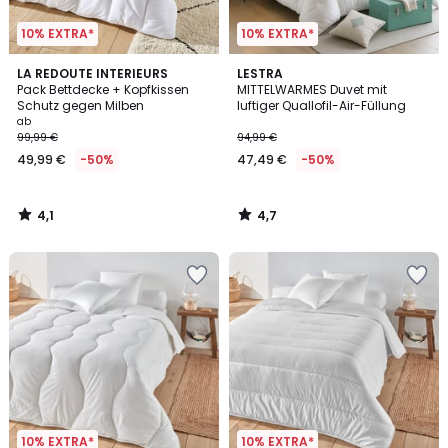
10% EXTRA*
10% EXTRA*
4,1
4,7
LA REDOUTE INTERIEURS
LESTRA
/ 5
/ 5
Pack Bettdecke + Kopfkissen
MITTELWARMES Duvet mit
Schutz gegen Milben
luftiger Quallofil-Air-Füllung
ab
99,99 €
94,99 €
49,99 €
-50%
47,49 €
-50%
4,1
4,7
/
/
5
5
10% EXTRA*
10% EXTRA*