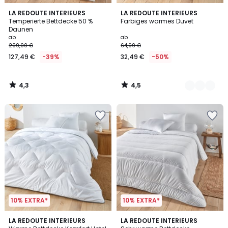
4,3
4,5
LA REDOUTE INTERIEURS
6
LA REDOUTE INTERIEURS
/ 5
/ 5
Temperierte Bettdecke 50 %
Farbiges warmes Duvet
Farben
Daunen
ab
ab
209,00 €
64,99 €
127,49 €
-39%
32,49 €
-50%
4,3
4,5
/
/
5
5
10% EXTRA*
10% EXTRA*
4,8
4,8
LA REDOUTE INTERIEURS
LA REDOUTE INTERIEURS