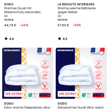
4,6
4,5
DODO
LA REDOUTE INTERIEURS
/ 5
/ 5
Warmes Duvet mit
Warme, weiche Bettdecke
Milbenschutz, besonders
gegen Milben
bauschig
ab
ab
79,99 €
115,00 €
44,79 €
-44%
57,50 €
-50%
4,6
4,5
/
/
5
5
10% EXTRA*
10% EXTRA*
4,6
4,7
DODO
DODO
/ 5
/ 5
Extra-warme Steppdecke, ultra-
Extrawarmes Duvet Ultra-weich