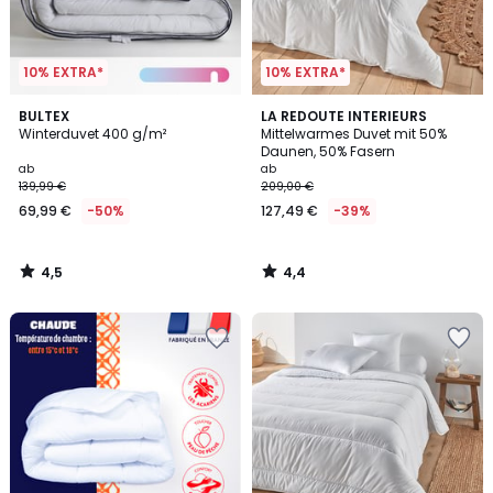
10% EXTRA*
10% EXTRA*
4,5
4,4
BULTEX
LA REDOUTE INTERIEURS
/ 5
/ 5
Winterduvet 400 g/m²
Mittelwarmes Duvet mit 50%
Daunen, 50% Fasern
ab
ab
139,99 €
209,00 €
69,99 €
-50%
127,49 €
-39%
4,5
4,4
/
/
5
5