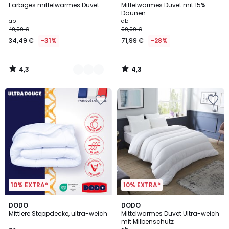
/ 5
/ 5
Farbiges mittelwarmes Duvet
Mittelwarmes Duvet mit 15%
Farben
Daunen
ab
ab
49,99 €
99,99 €
34,49 €
-31%
71,99 €
-28%
4,3
4,3
/
/
5
5
10% EXTRA*
10% EXTRA*
4,6
4,6
DODO
DODO
/ 5
/ 5
Mittlere Steppdecke, ultra-weich
Mittelwarmes Duvet Ultra-weich
mit Milbenschutz