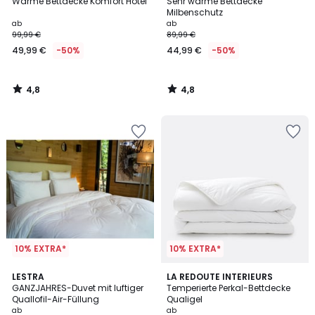
/ 5
/ 5
Warme Bettdecke Komfort Hotel
Sehr warme Bettdecke
Milbenschutz
ab
ab
99,99 €
89,99 €
49,99 €
-50%
44,99 €
-50%
4,8
4,8
/
/
5
5
10% EXTRA*
10% EXTRA*
4,2
4,2
LESTRA
LA REDOUTE INTERIEURS
/ 5
/ 5
GANZJAHRES-Duvet mit luftiger
Temperierte Perkal-Bettdecke
Quallofil-Air-Füllung
Qualigel
ab
ab