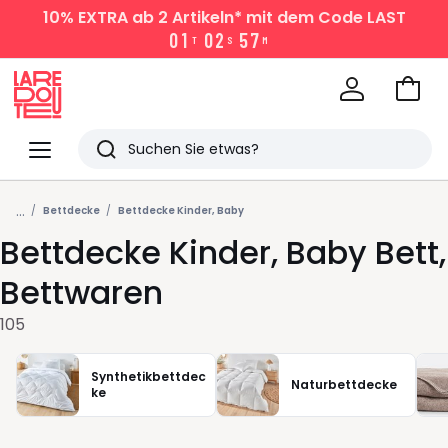
10% EXTRA
ab 2 Artikeln* mit dem Code LAST
0
1
0
2
5
7
T
S
M
Zum
Ware
La
Redoute
Menü
Suchen
Zuletzt
...
angesehen
Bettdecke
Bettdecke Kinder, Baby
Bettdecke Kinder, Baby Bett,
Artikel
Bettwaren
105
Synthetikbettdec
Naturbettdecke
ke