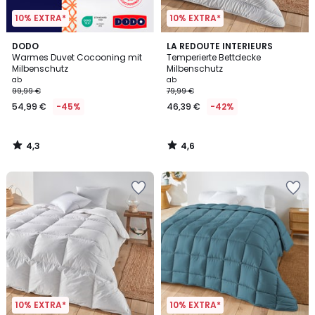
10% EXTRA*
10% EXTRA*
4,3
4,6
DODO
LA REDOUTE INTERIEURS
/ 5
/ 5
Warmes Duvet Cocooning mit
Temperierte Bettdecke
Milbenschutz
Milbenschutz
ab
ab
99,99 €
79,99 €
54,99 €
-45%
46,39 €
-42%
4,3
4,6
/
/
5
5
10% EXTRA*
10% EXTRA*