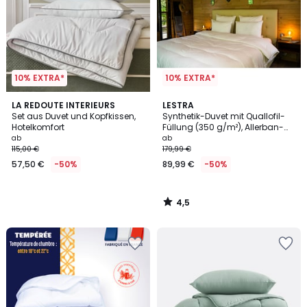
10% EXTRA*
10% EXTRA*
4,5
LA REDOUTE INTERIEURS
LESTRA
/ 5
Set aus Duvet und Kopfkissen,
Synthetik-Duvet mit Quallofil-
Hotelkomfort
Füllung (350 g/m²), Allerban-
Ausrüstung
ab
ab
115,00 €
179,99 €
57,50 €
-50%
89,99 €
-50%
4,5
/
5