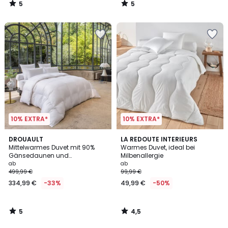
5
5
/
/
5
5
10% EXTRA*
10% EXTRA*
5
4,5
DROUAULT
LA REDOUTE INTERIEURS
/
/ 5
Mittelwarmes Duvet mit 90%
Warmes Duvet, ideal bei
5
Gänsedaunen und
Milbenallergie
Milbenschutz
ab
ab
499,99 €
99,99 €
334,99 €
-33%
49,99 €
-50%
5
4,5
/
/
5
5