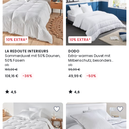
10% EXTRA*
10% EXTRA*
4,5
4,6
LA REDOUTE INTERIEURS
DODO
/ 5
/ 5
Sommerduvet mit 50% Daunen,
Extra-warmes Duvet mit
50% Fasern
Milbenschutz, besonders
bauschig
ab
ab
169,00 €
99,99 €
108,16 €
-36%
49,99 €
-50%
4,5
4,6
/
/
5
5