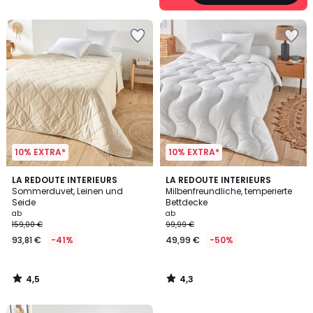
5
10% EXTRA*
10% EXTRA*
4,5
4,3
LA REDOUTE INTERIEURS
LA REDOUTE INTERIEURS
/ 5
/ 5
Sommerduvet, Leinen und
Milbenfreundliche, temperierte
Seide
Bettdecke
ab
ab
159,00 €
99,99 €
93,81 €
-41%
49,99 €
-50%
4,5
4,3
/
/
5
5