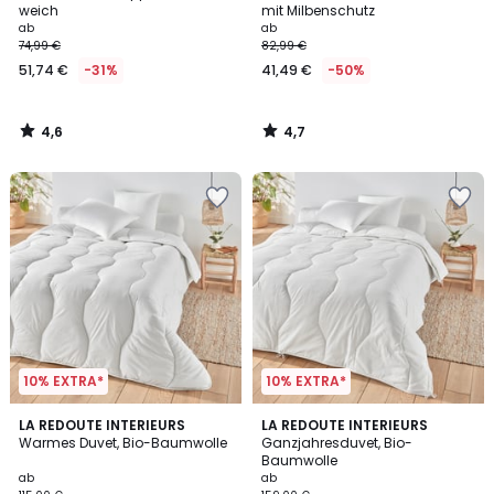
weich
mit Milbenschutz
ab
ab
74,99 €
82,99 €
51,74 €
-31%
41,49 €
-50%
4,6
4,7
/
/
5
5
10% EXTRA*
10% EXTRA*
4,6
4,5
LA REDOUTE INTERIEURS
LA REDOUTE INTERIEURS
/ 5
/ 5
Warmes Duvet, Bio-Baumwolle
Ganzjahresduvet, Bio-
Baumwolle
ab
ab