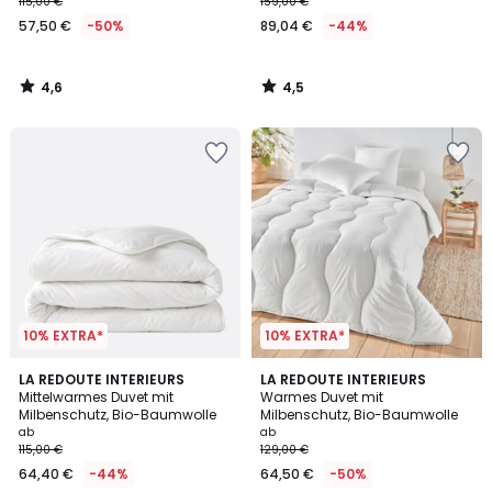
115,00 €
159,00 €
57,50 €
-50%
89,04 €
-44%
4,6
4,5
/
/
5
5
10% EXTRA*
10% EXTRA*
4,4
4,7
LA REDOUTE INTERIEURS
LA REDOUTE INTERIEURS
/ 5
/ 5
Mittelwarmes Duvet mit
Warmes Duvet mit
Milbenschutz, Bio-Baumwolle
Milbenschutz, Bio-Baumwolle
ab
ab
115,00 €
129,00 €
64,40 €
-44%
64,50 €
-50%