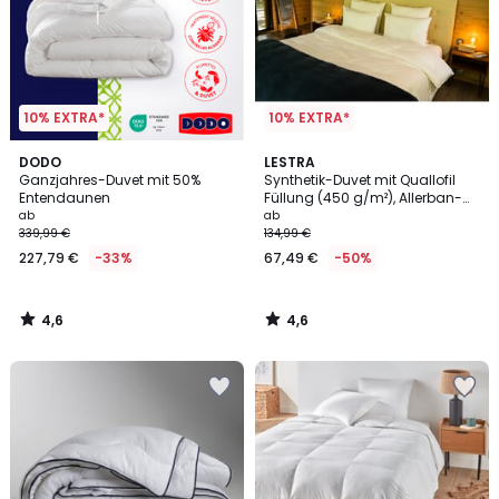
10% EXTRA*
10% EXTRA*
4,6
4,6
DODO
LESTRA
/ 5
/ 5
Ganzjahres-Duvet mit 50%
Synthetik-Duvet mit Quallofil
Entendaunen
Füllung (450 g/m²), Allerban-
Ausrüstung
ab
ab
339,99 €
134,99 €
227,79 €
-33%
67,49 €
-50%
4,6
4,6
/
/
5
5