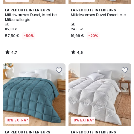
4,7
4,6
LA REDOUTE INTERIEURS
LA REDOUTE INTERIEURS
/ 5
/ 5
Mittelwarmes Duvet, ideal bei
Mittelwarmes Duvet Essentielle
Milbenallergie
ab
ab
115,00 €
24,99 €
57,50 €
-50%
19,99 €
-20%
4,7
4,6
/
/
5
5
10% EXTRA*
10% EXTRA*
4,3
4,3
6
LA REDOUTE INTERIEURS
LA REDOUTE INTERIEURS