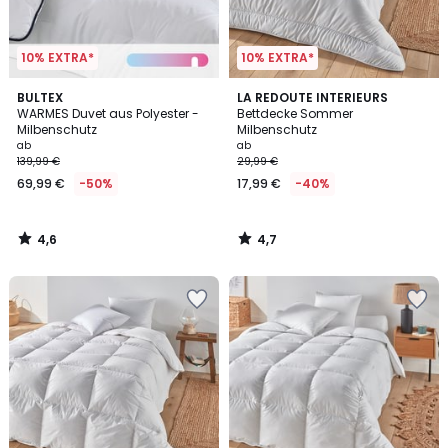
10% EXTRA*
10% EXTRA*
4,6
4,7
BULTEX
LA REDOUTE INTERIEURS
/ 5
/ 5
WARMES Duvet aus Polyester -
Bettdecke Sommer
Milbenschutz
Milbenschutz
ab
ab
139,99 €
29,99 €
69,99 €
-50%
17,99 €
-40%
4,6
4,7
/
/
5
5