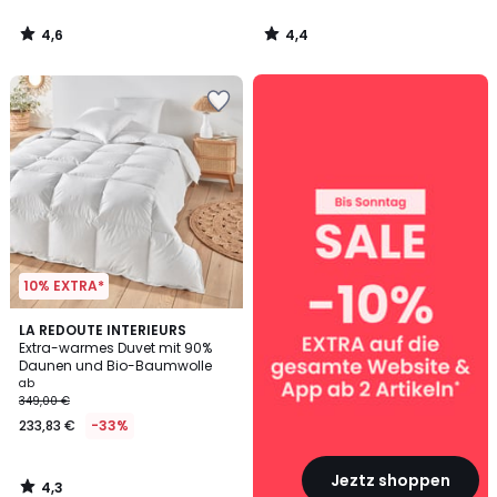
4,6
4,4
/
/
5
5
SALE
:
10%
EXTRA
ab
2
Artikeln*
10% EXTRA*
4,3
LA REDOUTE INTERIEURS
/ 5
Extra-warmes Duvet mit 90%
Daunen und Bio-Baumwolle
ab
349,00 €
233,83 €
-33%
Jeztz shoppen
4,3
/