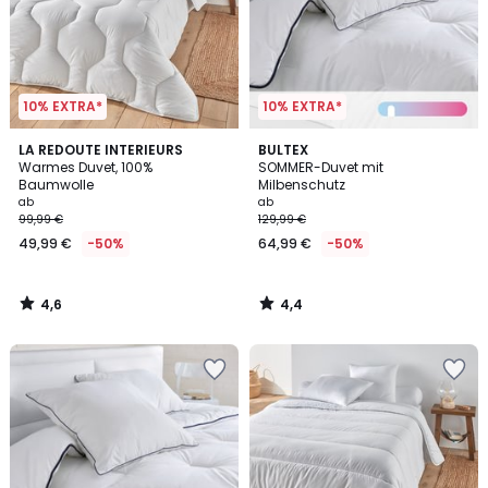
10% EXTRA*
10% EXTRA*
4,6
4,4
LA REDOUTE INTERIEURS
BULTEX
/ 5
/ 5
Warmes Duvet, 100%
SOMMER-Duvet mit
Baumwolle
Milbenschutz
ab
ab
99,99 €
129,99 €
49,99 €
-50%
64,99 €
-50%
4,6
4,4
/
/
5
5