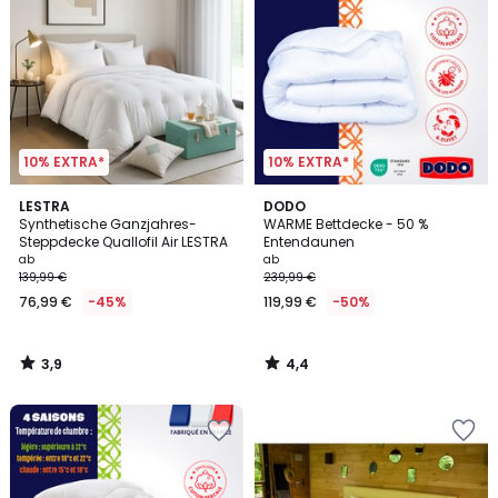
10% EXTRA*
10% EXTRA*
3,9
4,4
LESTRA
DODO
/ 5
/ 5
Synthetische Ganzjahres-
WARME Bettdecke - 50 %
Steppdecke Quallofil Air LESTRA
Entendaunen
ab
ab
139,99 €
239,99 €
76,99 €
-45%
119,99 €
-50%
3,9
4,4
/
/
5
5