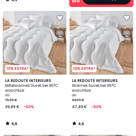
Wohn‑Deals
/
5
10% EXTRA*
10% EXTRA*
4,6
4,6
LA REDOUTE INTERIEURS
LA REDOUTE INTERIEURS
/ 5
/ 5
Mittelwarmes Duvet, bei 95°C
Warmes Duvet, bei 95°C
waschbar
waschbar
ab
ab
79,99 €
94,99 €
39,99 €
-50%
47,49 €
-50%
4,6
4,6
/
/
5
5