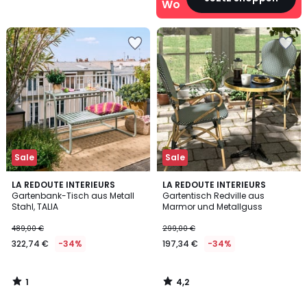
Wohn‑Deals
Sale
Sale
1
4,2
LA REDOUTE INTERIEURS
LA REDOUTE INTERIEURS
/
/ 5
Gartenbank-Tisch aus Metall
Gartentisch Redville aus
5
Stahl, TALIA
Marmor und Metallguss
489,00 €
299,00 €
322,74 €
-34%
197,34 €
-34%
1
4,2
/
/
5
5