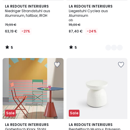
5
5
LA REDOUTE INTERIEURS
2
LA REDOUTE INTERIEURS
/
/
Niedriger Strandstuhl aus
Liegestuhl Cyclea aus
Farben
5
5
Aluminium, faltbar, IROH
Aluminium
ab
79,99 €
115,00 €
63,19 €
-21%
87,40 €
-24%
5
5
/
/
5
5
Sale
Sale
1,3
4
2
LA REDOUTE INTERIEURS
LA REDOUTE INTERIEURS
/
/
Gartentisch Klapi, Stahl
Beistelltisch Muimui, Polyresin