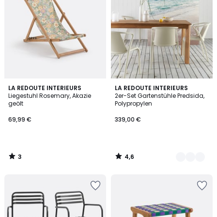
3
4,6
LA REDOUTE INTERIEURS
2
LA REDOUTE INTERIEURS
/
/ 5
Liegestuhl Rosemary, Akazie
2er-Set Gartenstühle Predsida,
Farben
5
geölt
Polypropylen
69,99 €
339,00 €
3
4,6
/
/
5
5