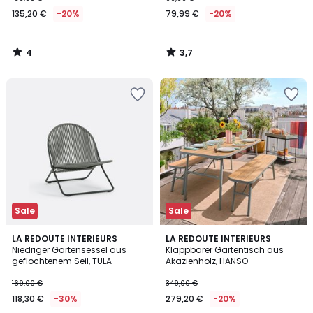
€
135,20 €
-20%
79,99 €
-20%
Statt
169,00
€
4
3,7
20%
/
/
5
5
Rabatt
angewendet.
Sale
Sale
5
3,8
LA REDOUTE INTERIEURS
LA REDOUTE INTERIEURS
/
/ 5
Niedriger Gartensessel aus
Klappbarer Gartentisch aus
5
geflochtenem Seil, TULA
Akazienholz, HANSO
169,00 €
349,00 €
118,30 €
-30%
279,20 €
-20%