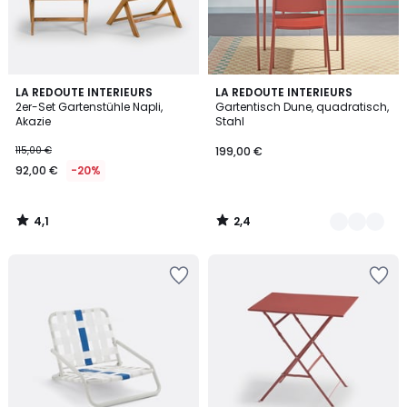
4,1
2,4
LA REDOUTE INTERIEURS
2
LA REDOUTE INTERIEURS
/ 5
/ 5
2er-Set Gartenstühle Napli,
Gartentisch Dune, quadratisch,
Farben
Akazie
Stahl
115,00 €
199,00 €
92,00 €
-20%
4,1
2,4
/
/
5
5