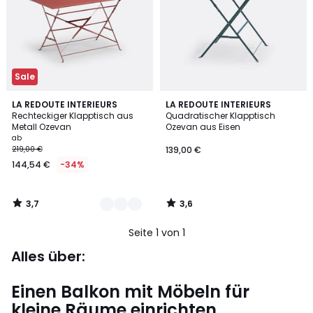
Sale
3,7
3,6
4
LA REDOUTE INTERIEURS
LA REDOUTE INTERIEURS
/ 5
/ 5
Rechteckiger Klapptisch aus
Quadratischer Klapptisch
Farben
Metall Ozevan
Ozevan aus Eisen
ab
219,00 €
139,00 €
144,54 €
-34%
3,7
3,6
/
/
5
5
Seite 1 von 1
Alles über:
Einen Balkon mit Möbeln für
kleine Räume einrichten