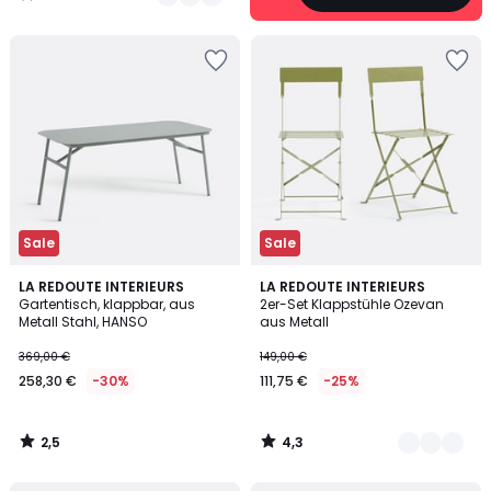
/
5
Sale
Sale
2,5
4,3
LA REDOUTE INTERIEURS
2
LA REDOUTE INTERIEURS
/ 5
/ 5
Gartentisch, klappbar, aus
2er-Set Klappstühle Ozevan
Farben
Metall Stahl, HANSO
aus Metall
369,00 €
149,00 €
258,30 €
-30%
111,75 €
-25%
2,5
4,3
/
/
5
5