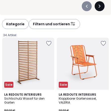
Précédent
Suivan
-
-
défiler
défiler
à
à
Kategorie
Filtern und sortieren
gauche
droite
34 Artikel
Sale
Sale
4
3,7
LA REDOUTE INTERIEURS
LA REDOUTE INTERIEURS
/
/ 5
Sichtschutz Wassif für den
Klappbarer Gartensessel,
5
Garten
VALERIA
135,20
169,00 €
99,99 €