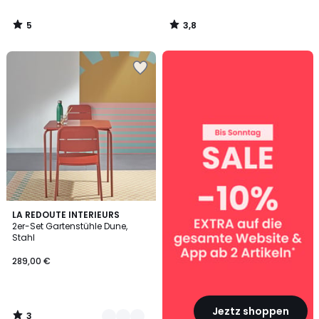
5
3,8
/
/
5
5
SALE
:
10%
EXTRA
ab
2
Artikeln*
3
2
LA REDOUTE INTERIEURS
/
2er-Set Gartenstühle Dune,
Farben
5
Stahl
289,00 €
Jeztz shoppen
3