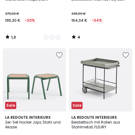
Farben
5
5
279,00 €
249,00 €
195,30 €
-30%
164,34 €
-34%
1,3
4
/
/
5
5
Sale
Sale
3
LA REDOUTE INTERIEURS
LA REDOUTE INTERIEURS
/
2er-Set Hocker Jaja, Stahl und
Beistelltisch mit Rollen aus
5
Akazie
Stahlmetall, FLEURY