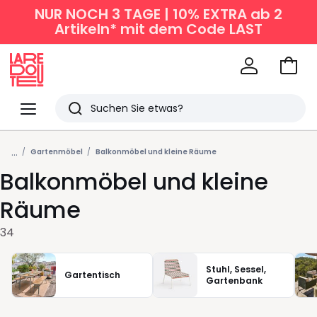
NUR NOCH 3 TAGE | 10% EXTRA ab 2
Artikeln* mit dem Code LAST
Zum
Ware
La
Redoute
Menü
Suchen
Zuletzt
...
angesehen
Gartenmöbel
Balkonmöbel und kleine Räume
Balkonmöbel und kleine
Artikel
Räume
34
Stuhl, Sessel,
Gartentisch
Gartenbank