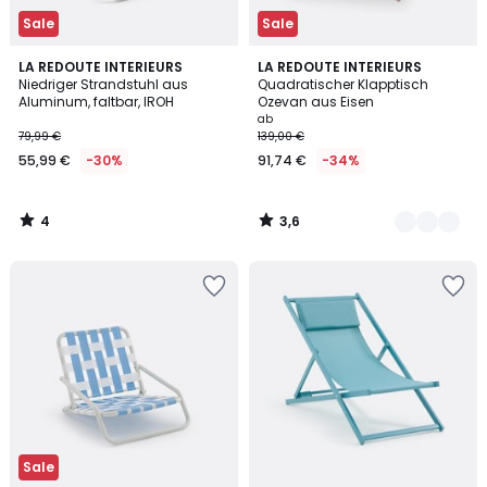
Sale
Sale
4
3,6
LA REDOUTE INTERIEURS
3
LA REDOUTE INTERIEURS
/
/ 5
Niedriger Strandstuhl aus
Quadratischer Klapptisch
Farben
5
Aluminum, faltbar, IROH
Ozevan aus Eisen
ab
79,99 €
139,00 €
55,99 €
-30%
91,74 €
-34%
4
3,6
/
/
5
5
Sale