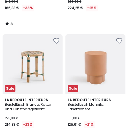
249,00 €
299,00 €
166,83 €
-33%
224,25 €
-25%
3
/
5
Sale
Sale
LA REDOUTE INTERIEURS
LA REDOUTE INTERIEURS
Beistelltisch Bianca, Rattan
Beistelltisch Mannila,
und Kunstharzgeflecht
Faserzement
279,00 €
159,00 €
214,83 €
-23%
125,61 €
-21%