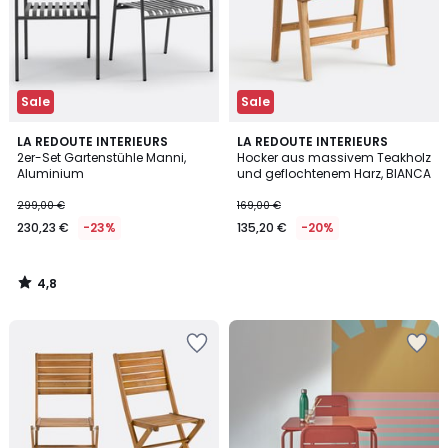
Sale
Sale
4,8
LA REDOUTE INTERIEURS
LA REDOUTE INTERIEURS
/ 5
2er-Set Gartenstühle Manni,
Hocker aus massivem Teakholz
Aluminium
und geflochtenem Harz, BIANCA
299,00 €
169,00 €
230,23 €
-23%
135,20 €
-20%
4,8
/
5