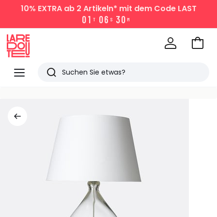
10% EXTRA
ab 2 Artikeln* mit dem Code LAST
0
1
0
6
3
0
T
S
M
Zum
Ware
La
Redoute
Menü
Suchen
Zuletzt
angesehen
Artikel