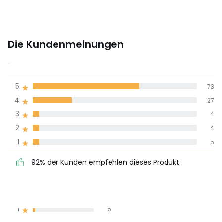
Die Kundenmeinungen
4,4
5
73
(113)
Durchnschnitt in
4
27
allen Sprachen
3
4
2
4
Meinungen 100% zertifiziert,
1
5
Unsere Engagement
92% der Kunden
5
73
92% der Kunden empfehlen dieses Produkt
empfehlen dieses Produkt
4
27
3
4
2
4
1
5