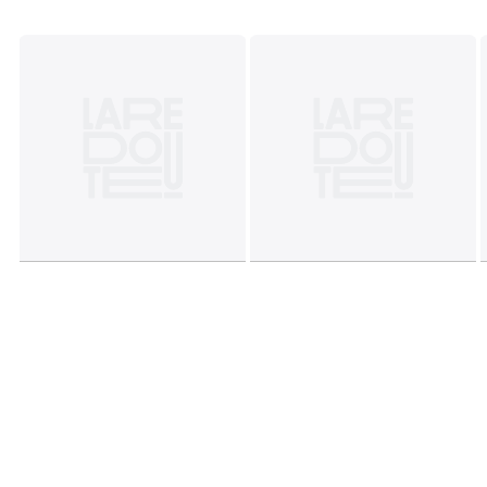
Masse
• Durchmesser: 25,5 cm
Lampenschirm:
• Durchmesser unten: 35 cm
• Durchmesser oben: 25,5 cm
• Höhe: 23 cm
Gesamtmasse:
• Breite: 35 cm
• Höhe: 53,5 cm
• Tiefe: 35 cm
Masse und Gewicht der Sendung
1 Paket
• B47 x H36 x T37 cm, 2,1 kg
Farbe:
Transparent
Größe
Einheitsgrösse
Herunterladen
Montageplan und Pflegehinweise