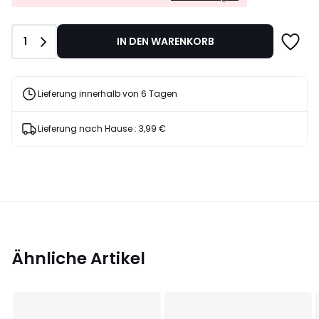
EXTRA*
20%
mit
Rabatt
dem
angewendet.
Anzahl
1
IN DEN WARENKORB
Code
LAST
Lieferung innerhalb von 6 Tagen
Lieferung nach Hause :
3,99 €
Ähnliche Artikel