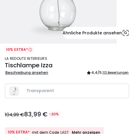
Ähnliche Produkte ansehen
10% EXTRA*
LA REDOUTE INTERIEURS
Tischlampe Izza
Beschreibung ansehen
4,4
/5
113 Bewertungen
Transparent
83,99
83,99 €
€
104,99 €
-20%
Statt
104,99
€
10%
10% EXTRA*
Mehr anzeigen
mit dem Code
LAST