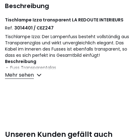
Beschreibung
Tischlampe Izza transparent
LA REDOUTE INTERIEURS
Ref.
3014401 / CEZ247
Tischlampe Izza: Der Lampenfuss besteht vollständig aus
Transparenzglas und wirkt unvergleichlich elegant. Das
Kabel im Inneren des Fusses ist ebenfalls transparent, so
dass es sich perfekt ins Gesamtbild einfügt!
Beschreibung
• Fuss Transparentglas
• Anschlusskabel transparent
Mehr sehen
• Fassung E14 für Leuchtmittel mit max. 40W. (nicht im
Lieferumfang enthalten)
• Geeignet für Leuchtmittel der Energieeffizienzklassen: A,
B, C, D, E
• Lampenfuss aus Glas
• Lampenschirm Baumwolle
• Elektrokabel mit Kunststoffumhüllung
• Dank seines offenen Bodens kann der Fuss Dekomaterial
aufnehmen
Unseren Kunden gefällt auch