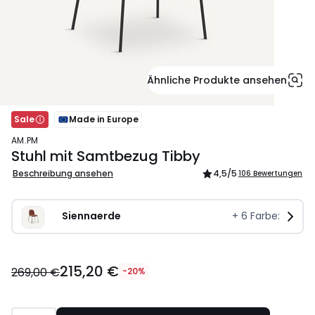
Ähnliche Produkte ansehen
Sale
Made in Europe
AM.PM
Stuhl mit Samtbezug Tibby
Beschreibung ansehen
4,5
/5
106 Bewertungen
Siennaerde
+
6
Farbe:
215,20
215,20 €
€
269,00 €
-20%
Statt
269,00
€