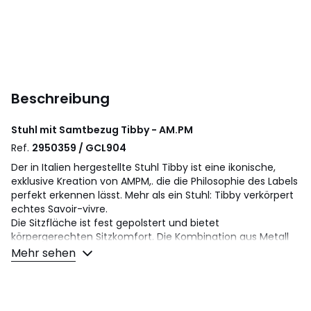
Beschreibung
Stuhl mit Samtbezug Tibby - AM.PM
Ref.
2950359 / GCL904
Der in Italien hergestellte Stuhl Tibby ist eine ikonische,
exklusive Kreation von AMPM,. die die Philosophie des Labels
perfekt erkennen lässt. Mehr als ein Stuhl: Tibby verkörpert
echtes Savoir-vivre.
Die Sitzfläche ist fest gepolstert und bietet
körpergerechten Sitzkomfort. Die Kombination aus Metall
und Samt verbindet modernen Stil und elegante
Mehr sehen
Materialien. Ein ikonisches Design von AM.PM.
Beschreibung
• Sitzschale Stahl mit Polster aus PU-Schaum 30 kg/m³