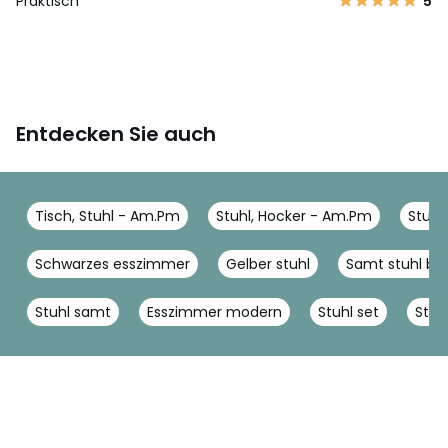
Praktisch
5
Entdecken Sie auch
Tisch, Stuhl - Am.Pm
Stuhl, Hocker - Am.Pm
Stuhl
Schwarzes esszimmer
Gelber stuhl
Samt stuhl be
Stuhl samt
Esszimmer modern
Stuhl set
Stuh