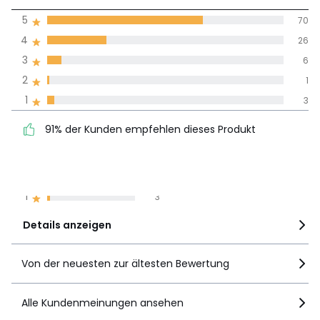
4,5
5
70
(106)
Durchnschnitt in
4
26
allen Sprachen
3
6
2
1
Meinungen 100% zertifiziert,
1
3
Unsere Engagement
91% der Kunden
5
70
91% der Kunden empfehlen dieses Produkt
empfehlen dieses Produkt
4
26
3
6
2
1
1
3
Details anzeigen
Von der neuesten zur ältesten Bewertung
Alle Kundenmeinungen ansehen