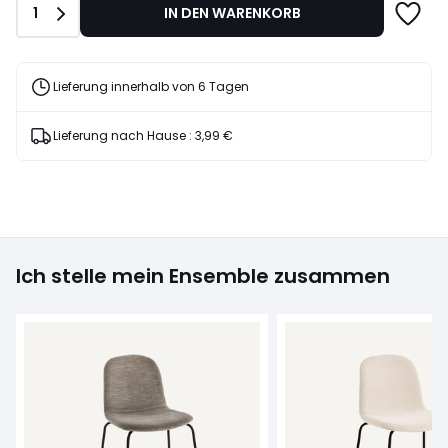
Anzahl
1
IN DEN WARENKORB
20%
Rabatt
angewendet.
Lieferung innerhalb von 6 Tagen
Lieferung nach Hause :
3,99 €
Ich stelle mein Ensemble zusammen