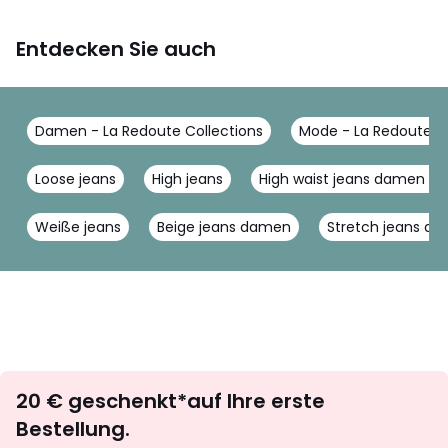
Entdecken Sie auch
Damen - La Redoute Collections
Mode - La Redoute Co
Loose jeans
High jeans
High waist jeans damen g
Weiße jeans
Beige jeans damen
Stretch jeans d
Newsletter
20 € geschenkt*auf Ihre erste
abonnieren
Bestellung.