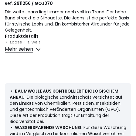
Ref.
2911256 / GOJ370
Die weite Jeans liegt immer noch voll im Trend. Der hohe
Bund streckt die Silhouette. Die Jeans ist die perfekte Basis
für stylische Looks und. Ein kombistarker Allrounder für jede
Gelegenheit.
Produktdetails
• Loose-Fit, weit
• Bundhöhe: Hoch
Mehr sehen
• 2 aufgesetzte Gesässtaschen
Masse in Gr. 38/M
• Schrittlänge: 80 cm
• Abschlussweite: 29 cm
Material und Pflege
• 98% Baumwolle, 2% Elasthan
•
BAUMWOLLE AUS KONTROLLIERT BIOLOGISCHEM
• Maschinenwäsche max. 40°C
ANBAU
. Die biologische Landwirtschaft verzichtet auf
• Bügeln bei mittlerer Temperatur / Nicht bleichen
den Einsatz von Chemikalien, Pestiziden, Insektiziden
• Nicht trocknergeeignet
und gentechnisch veränderten Organismen (GVO).
• Nicht chemisch reinigen
Diese Art der Produktion trägt zur Erhaltung der
Biodiversität bei.
•
WASSERSPARENDE WASCHUNG
. Für diese Waschung
wird im Vergleich zu herkömmlichen Waschverfahren