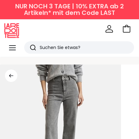
NUR NOCH 3 TAGE | 10% EXTRA ab 2
Artikeln* mit dem Code LAST
Zum
Ware
La
Redoute
Menü
Suchen
Zuletzt
angesehen
Artikel