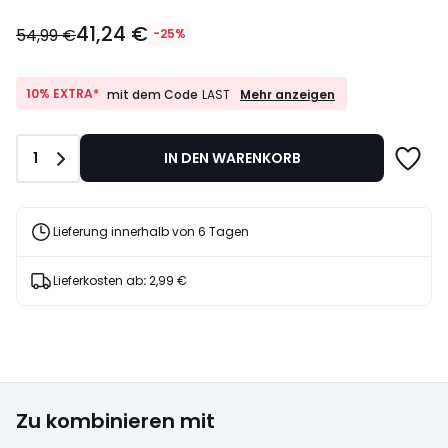
41,24
41,24 €
€
54,99 €
-25%
Statt
54,99
€
10%
10% EXTRA*
Mehr anzeigen
mit dem Code
LAST
EXTRA*
25%
mit
Rabatt
dem
angewendet.
Anzahl
1
IN DEN WARENKORB
Code
LAST
Lieferung innerhalb von 6 Tagen
Lieferkosten ab
:
2,99 €
Zu kombinieren mit