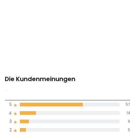
Die Kundenmeinungen
4,2
5
57
(90)
Durchnschnitt in
4
14
allen Sprachen
3
8
2
5
Meinungen 100% zertifiziert,