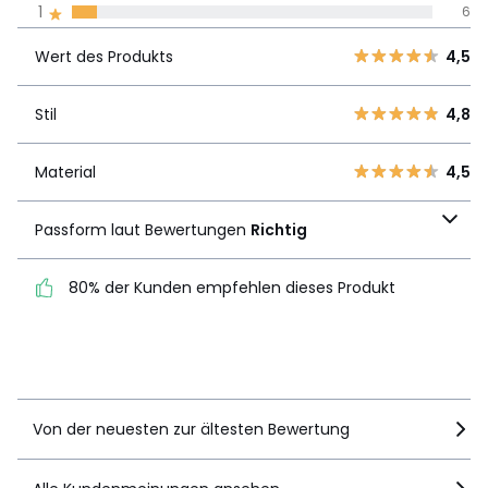
1
6
Unsere Engagement
Wert des
5
57
4,5
Produkts
Wert des Produkts
4,5
4
14
3
8
Stil
4,8
Stil
4,8
2
5
1
6
Material
4,5
Material
4,5
Passform laut
Passform laut Bewertungen
Richtig
Bewertungen
Richtig
80% der Kunden empfehlen dieses Produkt
80% der Kunden
empfehlen dieses Produkt
Details anzeigen
Von der neuesten zur ältesten Bewertung