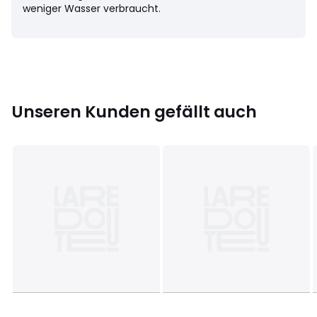
Farbe:
Hellgrau, Schwarz Used, Blue Stone, Elfenbein
weniger Wasser verbraucht.
Größe
34 FR - 32 EU, 36 FR - 34 EU, 38 FR - 36 EU, 40 FR -
38 EU, 42 FR - 40 EU, 44 FR - 42 EU, 46 FR - 44 EU, 48 FR -
46 EU, 50 FR - 48 EU, 52 FR - 50 EU
Unseren Kunden gefällt auch