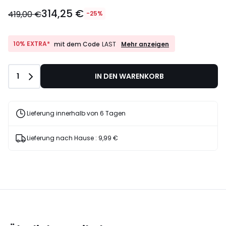
314,25 €
419,00 €
-25%
10%
10% EXTRA*
Mehr anzeigen
mit dem Code
LAST
EXTRA*
mit
dem
Anzahl
1
IN DEN WARENKORB
Code
LAST
Lieferung innerhalb von 6 Tagen
Lieferung nach Hause :
9,99 €