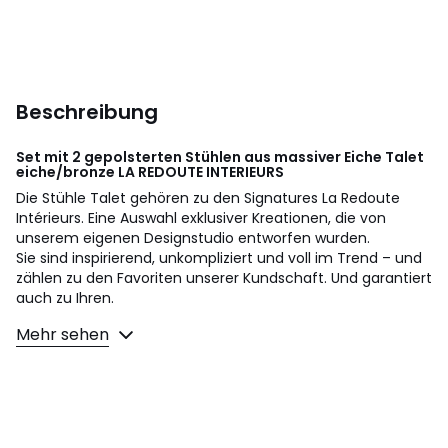
Beschreibung
Set mit 2 gepolsterten Stühlen aus massiver Eiche Talet
eiche/bronze
LA REDOUTE INTERIEURS
Die Stühle Talet gehören zu den Signatures La Redoute
Intérieurs. Eine Auswahl exklusiver Kreationen, die von
unserem eigenen Designstudio entworfen wurden.
Sie sind inspirierend, unkompliziert und voll im Trend – und
zählen zu den Favoriten unserer Kundschaft. Und garantiert
auch zu Ihren.
Mehr sehen
Ein Artikel mit der Designhandschrift von Simon Dutrieux :
"Als ich den Talet-Stuhl entwarf, schwebte mit ein Stuhl
vor, der langfristig Bestand haben und zu einem unserer
Signature-Produkte werden sollte !
Talet steht für eine starke und einzigartige Identität, die
mit einfachen und klaren Linien gezeichnet ist. Optisch