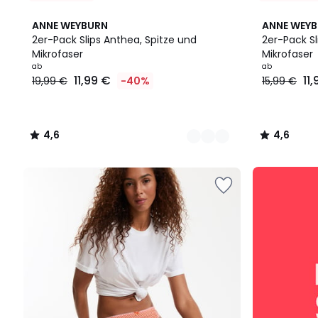
2
4,6
6
4,6
ANNE WEYBURN
ANNE WEY
Farben
/ 5
Farben
/ 5
2er-Pack Slips Anthea, Spitze und
2er-Pack Sl
Mikrofaser
Mikrofaser
Ab
ab
ab
11,99 €
11
19,99 €
-40%
15,99 €
11,99
€
Statt
19,99
4,6
4,6
€
/
/
40%
5
5
Rabatt
SALE
angewendet.
:
10%
EXTRA
ab
2
Artikeln*