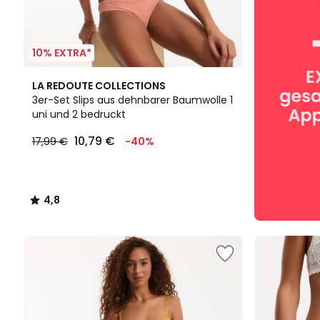
10% EXTRA*
4,8
LA REDOUTE COLLECTIONS
/ 5
3er-Set Slips aus dehnbarer Baumwolle 1
uni und 2 bedruckt
10,79 €
17,99 €
-40%
4,8
/
5