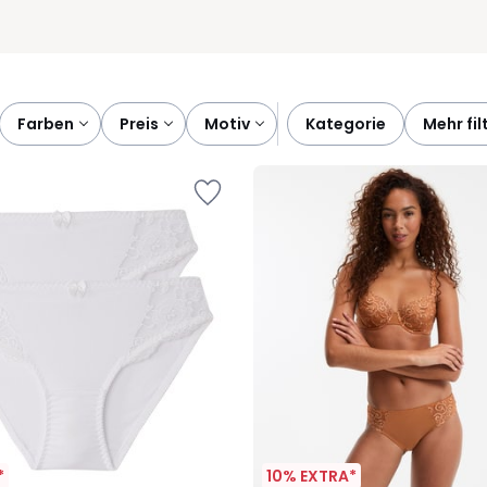
farben
preis
motiv
kategorie
mehr fil
*
10% EXTRA*