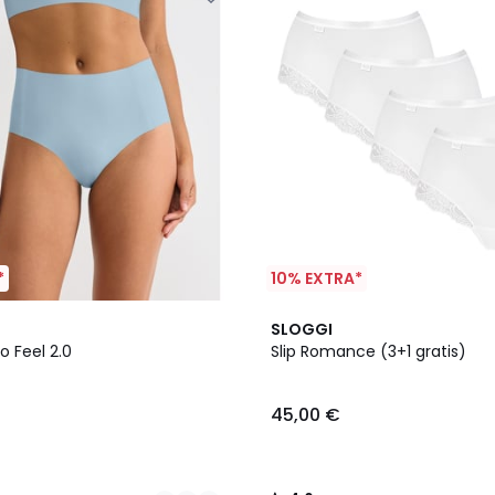
*
10% EXTRA*
2
4,6
SLOGGI
Farben
/ 5
o Feel 2.0
Slip Romance (3+1 gratis)
45,00 €