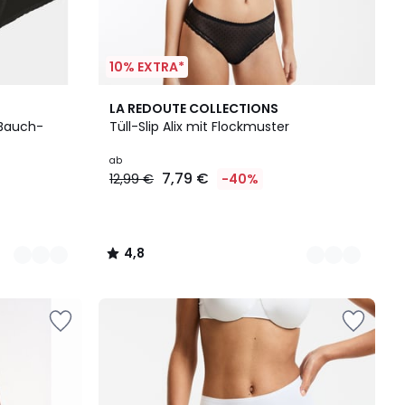
10% EXTRA*
4
4,8
LA REDOUTE COLLECTIONS
Farben
/ 5
 Bauch-
Tüll-Slip Alix mit Flockmuster
ab
7,79 €
12,99 €
-40%
4,8
/
5