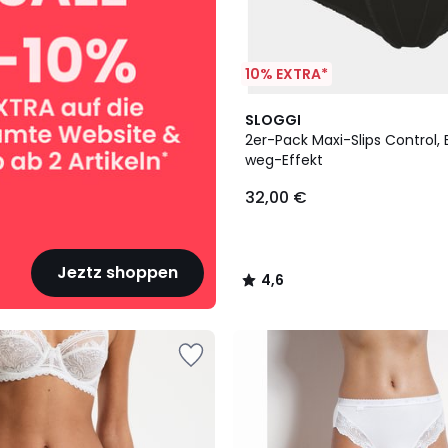
10% EXTRA*
2
4,6
SLOGGI
Farben
/ 5
2er-Pack Maxi-Slips Control,
weg-Effekt
32,00 €
Jeztz shoppen
4,6
/
5