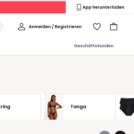
App herunterladen
Willkommen
Anmelden / Registrieren
Voir
Zum
ma
Warenkor
wishlist
Geschäftskunden
tring
Tanga