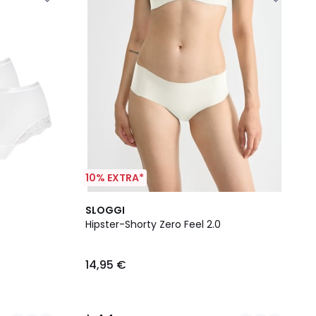
10% EXTRA*
6
4,4
SLOGGI
Farben
/ 5
Hipster-Shorty Zero Feel 2.0
14,95 €