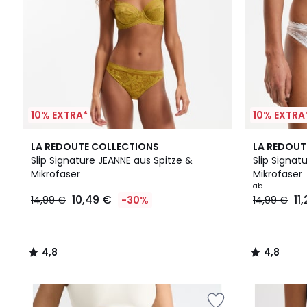
10% EXTRA*
10% EXTRA
4,8
5
4,8
LA REDOUTE COLLECTIONS
LA REDOUT
/ 5
Farben
/ 5
Slip Signature JEANNE aus Spitze &
Slip Signat
Mikrofaser
Mikrofaser
ab
10,49 €
11
14,99 €
-30%
14,99 €
4,8
4,8
/
/
5
5