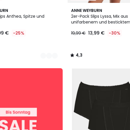
4,3
BURN
ANNE WEYBURN
/ 5
ips Anthea, Spitze und
2er-Pack Slips Lyssa, Mix aus
unifarbenem und besticktem
,99 €
13,99 €
-25%
19,99 €
-30%
4,3
/
5