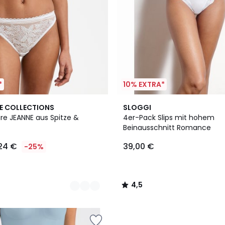
*
10% EXTRA*
2
4,5
E COLLECTIONS
SLOGGI
Farben
/ 5
ure JEANNE aus Spitze &
4er-Pack Slips mit hohem
Beinausschnitt Romance
,24 €
39,00 €
-25%
4,5
/
5