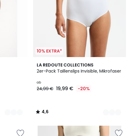
10% EXTRA*
3
4,6
LA REDOUTE COLLECTIONS
Farben
/ 5
2er-Pack Taillenslips Invisible, Mikrofaser
ab
19,99 €
24,99 €
-20%
4,6
/
5