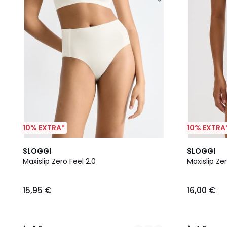
10% EXTRA*
10% EXTRA
4
4,5
3
4,5
SLOGGI
SLOGGI
Farben
/ 5
Farben
/ 5
Maxislip Zero Feel 2.0
Maxislip Zer
15,95 €
16,00 €