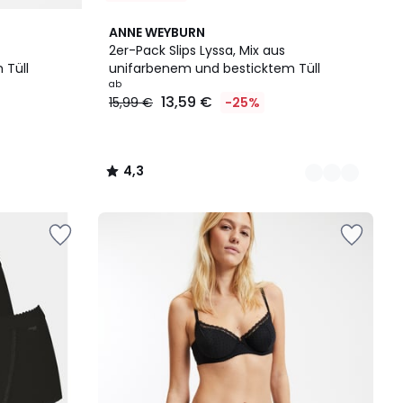
5
4,3
ANNE WEYBURN
Farben
/ 5
2er-Pack Slips Lyssa, Mix aus
 Tüll
unifarbenem und besticktem Tüll
ab
13,59 €
15,99 €
-25%
4,3
/
5