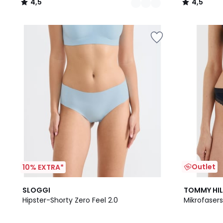
4,5
4,5
/
/
5
5
Outlet
10% EXTRA*
3
4,4
SLOGGI
TOMMY HIL
Farben
/ 5
Hipster-Shorty Zero Feel 2.0
Mikrofasers