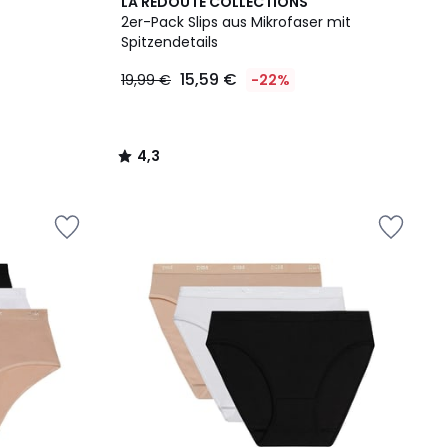
4,3
LA REDOUTE COLLECTIONS
/ 5
2er-Pack Slips aus Mikrofaser mit
Spitzendetails
15,59 €
19,99 €
-22%
4,3
/
5