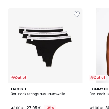
5
5
Outlet
Outlet
LACOSTE
TOMMY HIL
3er-Pack Strings aus Baumwolle
3er-Pack T
27,95 €
3
43,00 €
-35%
42,90 €