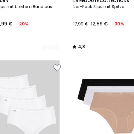
4,8
BURN
LA REDOUTE COLLECTIONS
/ 5
lips mit breitem Bund aus
2er-Pack Slips mit Spitze
9,99 €
12,59 €
-20%
17,99 €
-30%
4,8
/
5