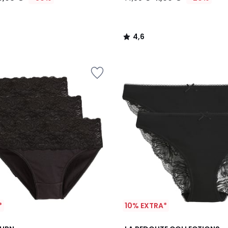
4,6
/
5
*
10% EXTRA*