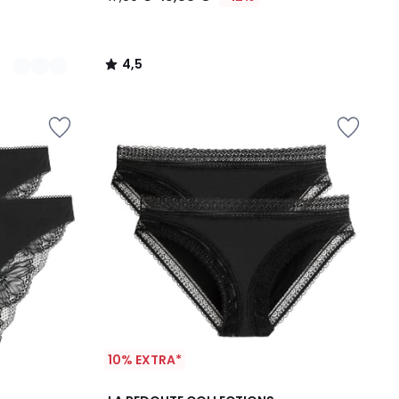
4,5
/
5
10% EXTRA*