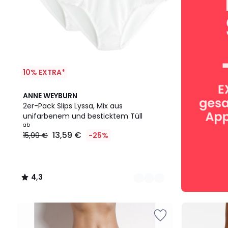
10% EXTRA*
5
4,3
ANNE WEYBURN
Farben
/ 5
2er-Pack Slips Lyssa, Mix aus
unifarbenem und besticktem Tüll
ab
13,59 €
15,99 €
-25%
4,3
/
5