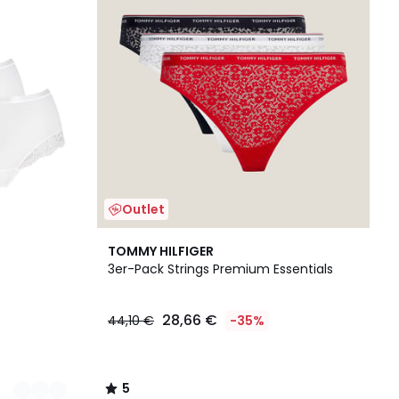
Outlet
5
TOMMY HILFIGER
/
3er-Pack Strings Premium Essentials
5
28,66 €
44,10 €
-35%
5
/