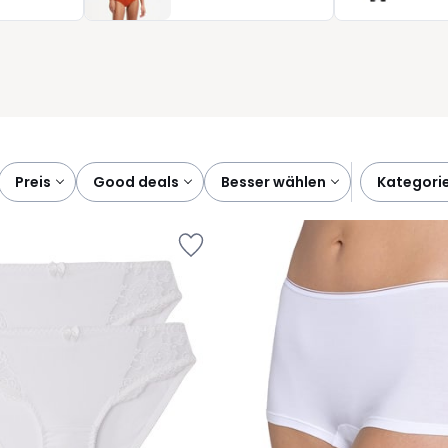
hlt: bequem eingekleidet durchstarten, ohne Kompromisse bei de
u bewährtem Weiß oder Schwarz greifen bei La Redoute finden Sie
d alltagstauglich.
preis
good deals
besser wählen
kategori