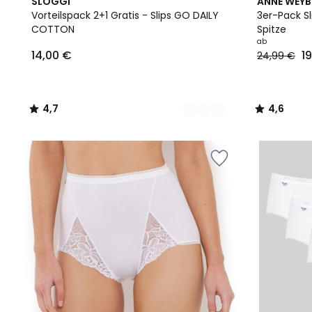
3
4,7
2
4,6
SLOGGI
ANNE WEY
Farben
/ 5
Farben
/ 5
Vorteilspack 2+1 Gratis - Slips GO DAILY
3er-Pack S
COTTON
Spitze
ab
14,00 €
1
24,99 €
4,7
4,6
/
/
5
5