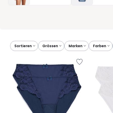
gehalten, damit Sie sich auf das konzentrieren können, was zä
Qualität. Ob Sie Ihre Lieblingsfarben bevorzugen oder lieber z
das Set, das Ihren Bedürfnissen entspricht. Klar, unkompliziert un
Sortieren
grössen
marken
farben