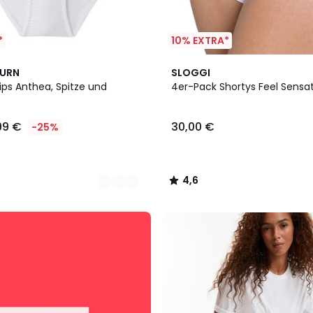
*
10% EXTRA*
3
4,6
BURN
SLOGGI
Farben
/ 5
ips Anthea, Spitze und
4er-Pack Shortys Feel Sensat
,99 €
30,00 €
-25%
4,6
/
5