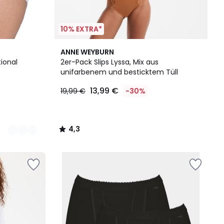
10% EXTRA*
4,3
ANNE WEYBURN
/ 5
ional
2er-Pack Slips Lyssa, Mix aus
unifarbenem und besticktem Tüll
13,99 €
19,99 €
-30%
4,3
/
5