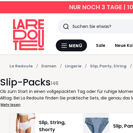
NUR NOCH 3 TAGE | 1
Suchen
Zuletzt
Sale
Neue Ko
MENÜ
Menü
angesehen
La
Redoute
Artikel
La Redoute
Damen
Lingerie
Slip, Panty, String
Slip-Packs
148
Ob zum Start in einen vollgepackten Tag oder für ruhige Moment
Alltag. Bei La Redoute finden Sie praktische Sets, die genau das 
einzuengen, und sich diskret unter jeder Kleidung tragen lassen. 
Mehr lesen
durchdachtes Design mit verlässlicher Passform. Unsere Auswahl
auch morgens vor dem Kleiderschrank. Mehrere Stück in einem P
Slip, String,
Baumwoll-Materialien sorgen für ein angenehmes Hautgefühl Tag
Slip, Pa
Shorty
Kombination mit Ihrer bestehenden Unterwäsche leicht. Die Pre