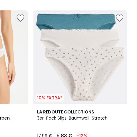
5
10% EXTRA*
4,5
LA REDOUTE COLLECTIONS
/ 5
rben,
3er-Pack Slips, Baumwoll-Stretch
15,83 €
17,99 €
-12%