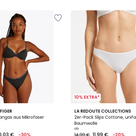
5
10% EXTRA*
3
4,6
FIGER
LA REDOUTE COLLECTIONS
Farben
/ 5
angas aus Mikrofaser
2er-Pack Slips Cottone, unifa
Baumwolle
ab
0,03 €
11,99 €
-30%
14,99 €
-20%