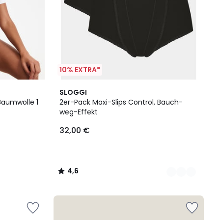
10% EXTRA*
2
4,6
SLOGGI
Farben
/ 5
Baumwolle 1
2er-Pack Maxi-Slips Control, Bauch-
weg-Effekt
32,00 €
4,6
/
5