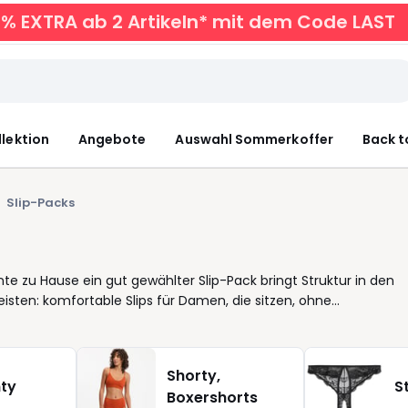
0% EXTRA ab 2 Artikeln* mit dem Code LAST
llektion
Angebote
Auswahl Sommerkoffer
Back t
Slip-Packs
e zu Hause ein gut gewählter Slip-Pack bringt Struktur in den
leisten: komfortable Slips für Damen, die sitzen, ohne
Ob Taillenslip oder klassischer Schnitt, jedes Stück vereint
 an Unterhosen-Sets spart nicht nur Zeit beim Einkauf, sondern
ack bedeuten: Sie haben immer einen Slip zur Hand, der passt.
Shorty,
 für Tag. Und dank der klaren Farbauswahl fällt die
nty
S
Boxershorts
isgestaltung ist dabei bewusst einfach und transparent