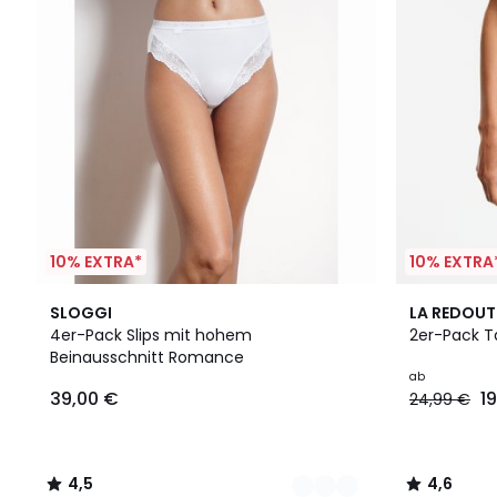
10% EXTRA*
10% EXTRA
2
4,5
3
4,6
SLOGGI
LA REDOUT
Farben
/ 5
Farben
/ 5
4er-Pack Slips mit hohem
2er-Pack Tai
Beinausschnitt Romance
ab
39,00 €
1
24,99 €
4,5
4,6
/
/