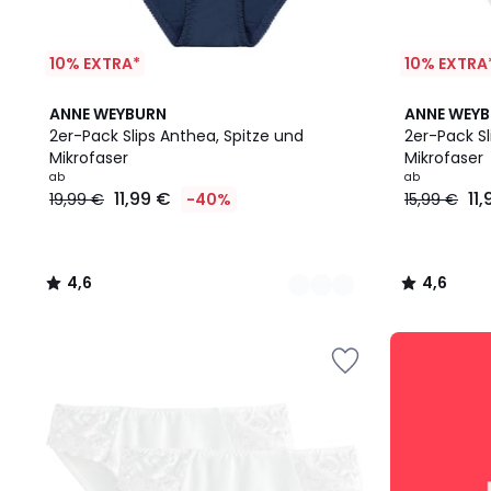
10% EXTRA*
10% EXTRA
2
4,6
6
4,6
ANNE WEYBURN
ANNE WEY
Farben
/ 5
Farben
/ 5
2er-Pack Slips Anthea, Spitze und
2er-Pack Sl
Mikrofaser
Mikrofaser
Ab
ab
ab
11,99 €
11
19,99 €
-40%
15,99 €
11,99
€
Statt
19,99
4,6
4,6
€
/
/
40%
5
5
Rabatt
SALE
angewendet.
:
10%
EXTRA
ab
2
Artikeln*