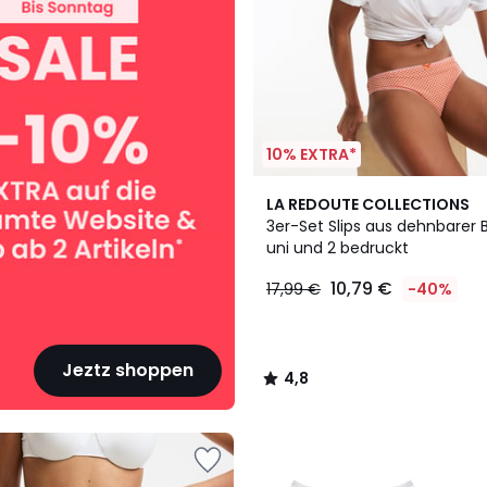
10% EXTRA*
4,8
LA REDOUTE COLLECTIONS
/ 5
3er-Set Slips aus dehnbarer 
uni und 2 bedruckt
10,79 €
17,99 €
-40%
Jeztz shoppen
4,8
/
5