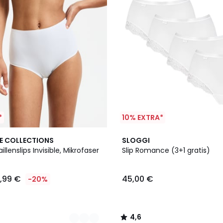
*
10% EXTRA*
2
4,6
E COLLECTIONS
SLOGGI
Farben
/ 5
llenslips Invisible, Mikrofaser
Slip Romance (3+1 gratis)
9,99 €
45,00 €
-20%
4,6
/