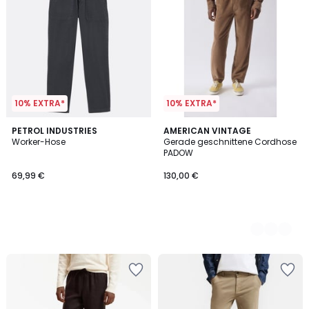
10% EXTRA*
10% EXTRA*
PETROL INDUSTRIES
2
AMERICAN VINTAGE
Worker-Hose
Gerade geschnittene Cordhose
Farben
PADOW
69,99 €
130,00 €