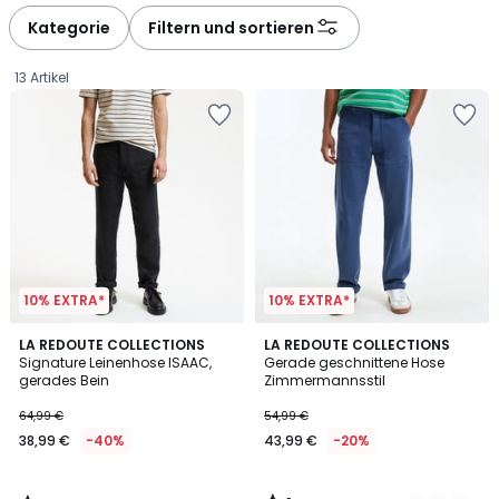
défiler
défiler
à
à
Kategorie
Filtern und sortieren
gauche
droite
13 Artikel
10% EXTRA*
10% EXTRA*
4,5
1
LA REDOUTE COLLECTIONS
2
LA REDOUTE COLLECTIONS
/ 5
/
Signature Leinenhose ISAAC,
Gerade geschnittene Hose
Farben
5
gerades Bein
Zimmermannsstil
38,99
64,99 €
54,99 €
€
38,99 €
-40%
43,99 €
-20%
Statt
64,99
€