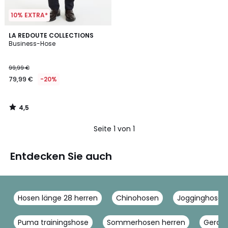
10% EXTRA*
4,5
LA REDOUTE COLLECTIONS
/ 5
Business-Hose
99,99 €
79,99 €
-20%
4,5
/
5
Seite 1 von 1
Entdecken Sie auch
Hosen länge 28 herren
Chinohosen
Jogginghose x
Puma trainingshose
Sommerhosen herren
Gerade