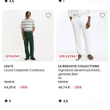
1
4,5
40%
/
/
5
5
Rabatt
angewendet.
Outlet
10% EXTRA*
5
4,5
LEVI'S
4
LA REDOUTE COLLECTIONS
/
/ 5
Loose Carpenter Cordhose
Signature Leinenhose ISAAC,
Farben
5
gerades Bein
ab
99,00 €
64,99 €
64,35 €
-35%
48,74 €
-25%
5
4,5
/
/
5
5