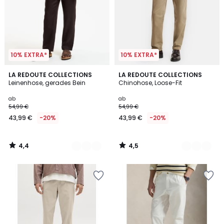
10% EXTRA*
10% EXTRA*
4,4
4,5
2
LA REDOUTE COLLECTIONS
2
LA REDOUTE COLLECTIONS
/ 5
/ 5
Leinenhose, gerades Bein
Chinohose, Loose-Fit
Farben
Farben
ab
ab
54,99 €
54,99 €
43,99 €
-20%
43,99 €
-20%
4,4
4,5
/
/
5
5