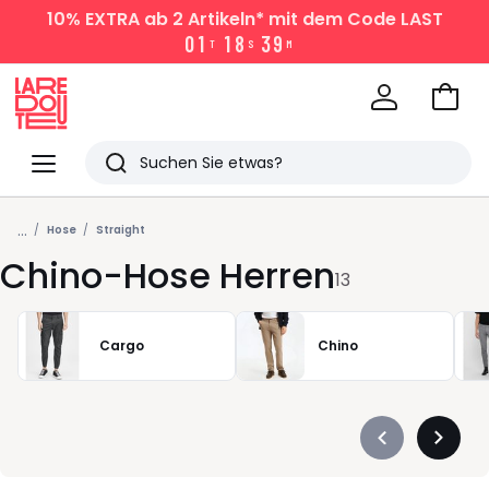
10% EXTRA
ab 2 Artikeln* mit dem Code LAST
0
1
1
8
3
9
T
S
M
Zum
Ware
La
Redoute
Menü
Suchen
Zuletzt
...
angesehen
Hose
Straight
Chino-Hose Herren
Artikel
13
Cargo
Chino
Précédent
Suivan
-
-