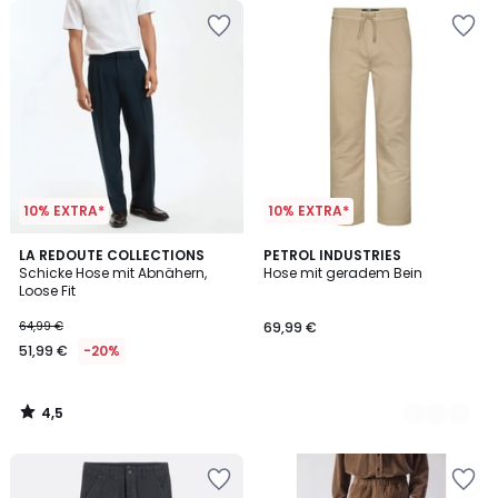
10% EXTRA*
10% EXTRA*
4,5
LA REDOUTE COLLECTIONS
3
PETROL INDUSTRIES
/ 5
Schicke Hose mit Abnähern,
Hose mit geradem Bein
Farben
Loose Fit
64,99 €
69,99 €
51,99 €
-20%
4,5
/
5