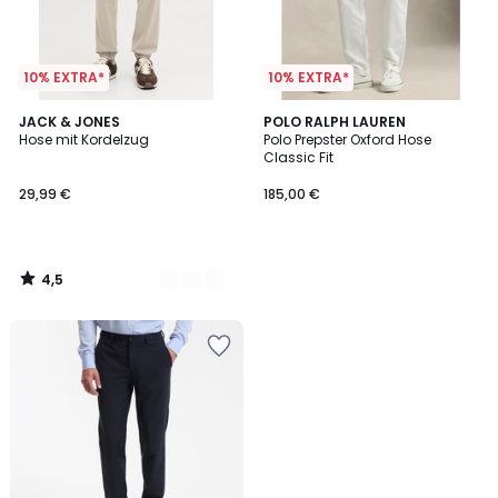
10% EXTRA*
10% EXTRA*
4,5
2
JACK & JONES
POLO RALPH LAUREN
/ 5
Hose mit Kordelzug
Polo Prepster Oxford Hose
Farben
Classic Fit
29,99 €
185,00 €
4,5
/
5