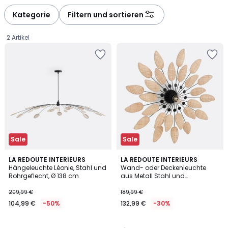
défiler
défiler
à
à
Kategorie
Filtern und sortieren
gauche
droite
2 Artikel
Sale
Sale
4,8
4,6
LA REDOUTE INTERIEURS
LA REDOUTE INTERIEURS
/ 5
/ 5
Hängeleuchte Léonie, Stahl und
Wand- oder Deckenleuchte
Rohrgeflecht, Ø 138 cm
aus Metall Stahl und
104,99
Rohrgeflecht Durchmesser 71,5
cm, LÉONIE
209,99 €
189,99 €
€
104,99 €
-50%
132,99 €
-30%
Statt
209,99
€