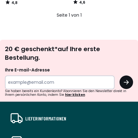
4,6
4,8
50%
/
/
5
5
Rabatt
Seite 1 von 1
angewendet.
Newsletter
20 € geschenkt*auf Ihre erste
abonnieren
Bestellung.
Ihre E-mail-Adresse
OK
Sie haben bereits ein Kundenkonto? Abonnieren Sie den Newsletter direkt in
Ihrem persönlichen Konto, indem Sie
hier klicken
LIEFERINFORMATIONEN