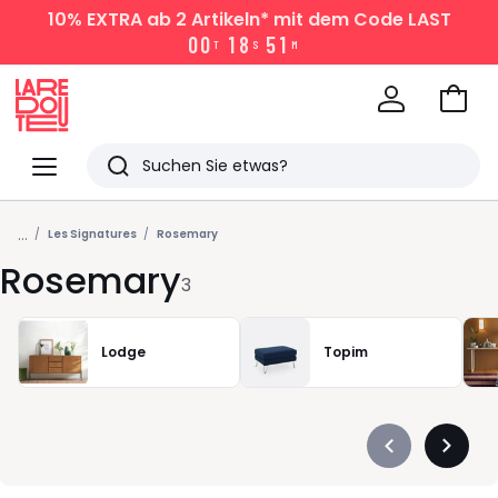
10% EXTRA
ab 2 Artikeln* mit dem Code LAST
0
0
1
8
5
1
T
S
M
Zum
Ware
La
Redoute
Menü
Suchen
Zuletzt
...
angesehen
Les Signatures
Rosemary
Rosemary
Artikel
3
Lodge
Topim
Précédent
Suivan
-
-