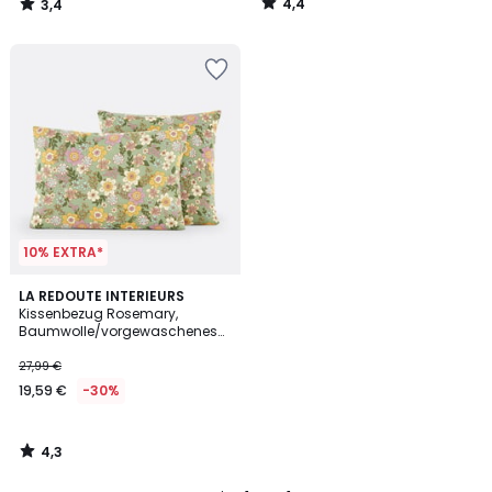
4,4
3,4
€
/
/
5
5
50%
Rabatt
angewendet.
10% EXTRA*
4,3
LA REDOUTE INTERIEURS
/ 5
Kissenbezug Rosemary,
Baumwolle/vorgewaschenes
Leinen, grün
27,99 €
19,59 €
-30%
4,3
/
5