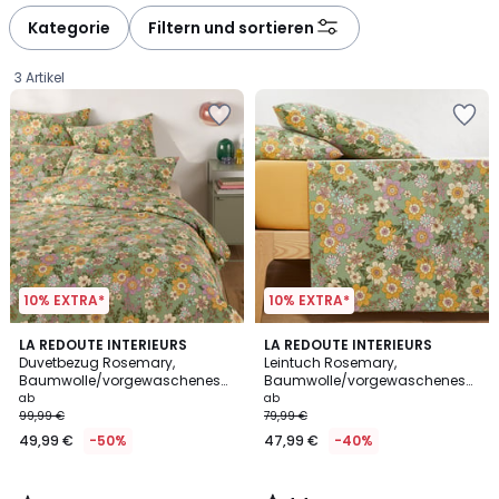
défiler
défiler
à
à
Kategorie
Filtern und sortieren
gauche
droite
3 Artikel
10% EXTRA*
10% EXTRA*
3,4
4,4
LA REDOUTE INTERIEURS
LA REDOUTE INTERIEURS
/ 5
/ 5
Duvetbezug Rosemary,
Leintuch Rosemary,
Baumwolle/vorgewaschenes
Baumwolle/vorgewaschenes
Ab
Leinen, grün
Leinen, grün
ab
ab
99,99 €
79,99 €
49,99
49,99 €
-50%
47,99 €
-40%
€
Statt
99,99