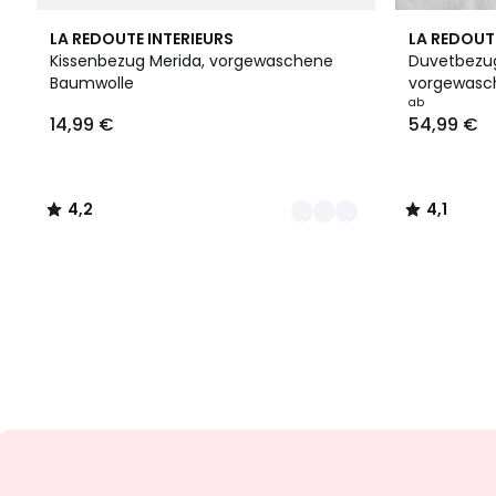
4
4,2
4
4,1
LA REDOUTE INTERIEURS
LA REDOUT
Farben
/ 5
Farben
/ 5
Kissenbezug Merida, vorgewaschene
Duvetbezug
Baumwolle
vorgewasch
14,99
ab
14,99 €
54,99 €
€.
4,2
4,1
/
/
5
5