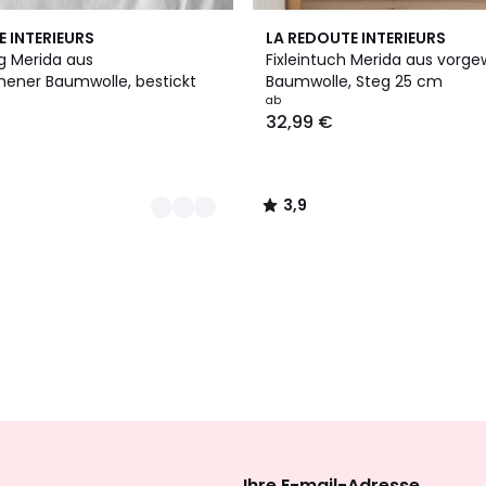
3
3,9
E INTERIEURS
LA REDOUTE INTERIEURS
Farben
/ 5
 Merida aus
Fixleintuch Merida aus vorg
ener Baumwolle, bestickt
Baumwolle, Steg 25 cm
ab
32,99 €
3,9
/
5
Newsletter
abonnieren
Ihre E-mail-Adresse