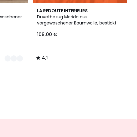
4,1
LA REDOUTE INTERIEURS
/ 5
ewaschener
Duvetbezug Merida aus
vorgewaschener Baumwolle, bestickt
109,00 €
4,1
/
5