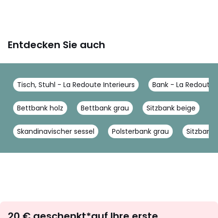
Entdecken Sie auch
Tisch, Stuhl - La Redoute Interieurs
Bank - La Redoute I
Bettbank holz
Bettbank grau
Sitzbank beige
B
Skandinavischer sessel
Polsterbank grau
Sitzbank
Newsletter
20 € geschenkt*auf Ihre erste