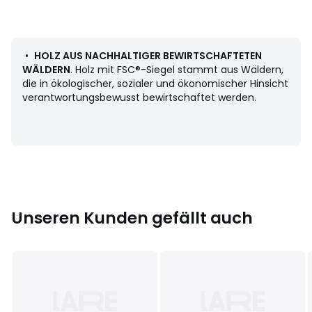
Epoxylackierung mit leichter Oberflächenstruktur.
Masse
• 120 x 45 x 35 cm
•
HOLZ AUS NACHHALTIGER BEWIRTSCHAFTETEN
WÄLDERN
. Holz mit FSC®-Siegel stammt aus Wäldern,
die in ökologischer, sozialer und ökonomischer Hinsicht
Selbstmontage. . ! .
verantwortungsbewusst bewirtschaftet werden.
Herkunftsland : China, Eiche (Quercus Mongolica)
Datenblatt zu den Umwelteigenschaften des Produkts
• Produkt vollständig recycelbar.
Unseren Kunden gefällt auch
Masse und Gewicht der Sendung
1 Paket
• B130 x H15 x T47 cm, 13,35 kg
Farbe:
Natur
Größe
Einheitsgrösse