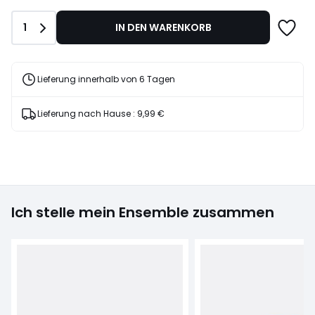
Anzahl
1
IN DEN WARENKORB
Lieferung innerhalb von 6 Tagen
Lieferung nach Hause :
9,99 €
Ich stelle mein Ensemble zusammen