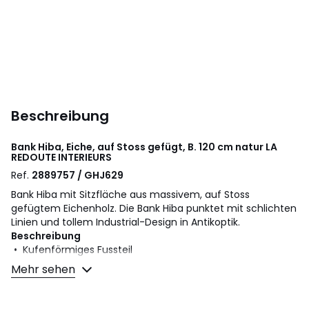
Beschreibung
Bank Hiba, Eiche, auf Stoss gefügt, B. 120 cm natur
LA
REDOUTE INTERIEURS
Ref.
2889757 / GHJ629
Bank Hiba mit Sitzfläche aus massivem, auf Stoss
gefügtem Eichenholz. Die Bank Hiba punktet mit schlichten
Linien und tollem Industrial-Design in Antikoptik.
Beschreibung
• Kufenförmiges Fussteil
• Integrierte Bodengleiter, verstellbar.
Mehr sehen
• Sitzfläche Eiche massiv, auf Stoss gefügt, Finish NC-
Lackierung.
• Gestell und Fussteil Stahl, Finish schwarze