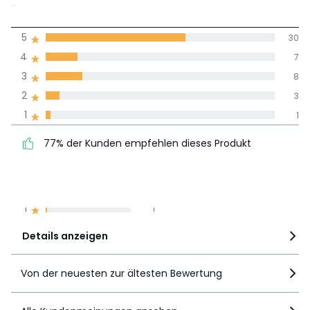
4,3
5
30
(49)
Durchnschnitt in
4
7
allen Sprachen
3
8
2
3
Meinungen 100% zertifiziert,
1
1
Unsere Engagement
77% der Kunden
5
30
77% der Kunden empfehlen dieses Produkt
empfehlen dieses Produkt
4
7
3
8
2
3
1
1
Details anzeigen
Von der neuesten zur ältesten Bewertung