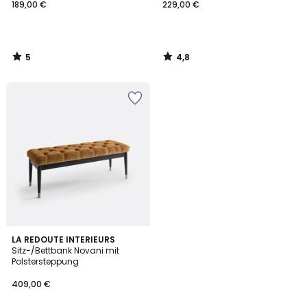
189,00 €
229,00 €
5
4,8
/
/
5
5
4,8
LA REDOUTE INTERIEURS
/ 5
Sitz-/Bettbank Novani mit
Polstersteppung
409,00 €