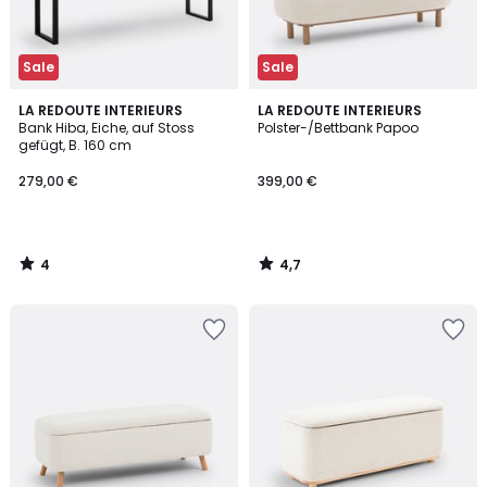
Sale
Sale
4
4,7
LA REDOUTE INTERIEURS
LA REDOUTE INTERIEURS
/
/ 5
Bank Hiba, Eiche, auf Stoss
Polster-/Bettbank Papoo
5
gefügt, B. 160 cm
279,00 €
399,00 €
4
4,7
/
/
5
5