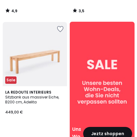
4,9
3,5
/
/
5
5
Unsere
Wohn‑Deals
Sale
LA REDOUTE INTERIEURS
Sitzbank aus massiver Eiche,
B200 cm, Adelita
449,00 €
Unsere
Jeztz shoppen
Wohn‑Deals