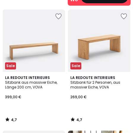
Sale
Sale
4,7
4,7
LA REDOUTE INTERIEURS
LA REDOUTE INTERIEURS
/ 5
/ 5
Sitzbank aus massiver Eiche,
Sitzbank für 2 Personen, aus
Länge 200 cm, VOVA
massiver Eiche, VOVA
399,00 €
269,00 €
4,7
4,7
/
/
5
5