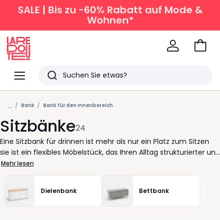
SALE | Bis zu -60% Rabatt auf Mode &
Wohnen*
Zum
Ware
La
Redoute
Menü
Suchen
Zuletzt
...
angesehen
Bank
Bank für den Innenbereich
Sitzbänke
Artikel
24
Eine Sitzbank für drinnen ist mehr als nur ein Platz zum Sitzen
sie ist ein flexibles Möbelstück, das Ihren Alltag strukturierter und
bequemer macht. Im Essbereich ersetzt sie Stühle, bietet
Mehr lesen
mehreren Personen Raum und schafft eine einladende
Atmosphäre für gemeinsame Mahlzeiten. In der Diele wird sie
Dielenbank
Bettbank
zum praktischen Helfer beim An- und Ausziehen der Schuhe,
während im Schlafzimmer oder unter dem Fenster ein
gemütlicher Ort zum Entspannen entsteht. Damit sich die Bank