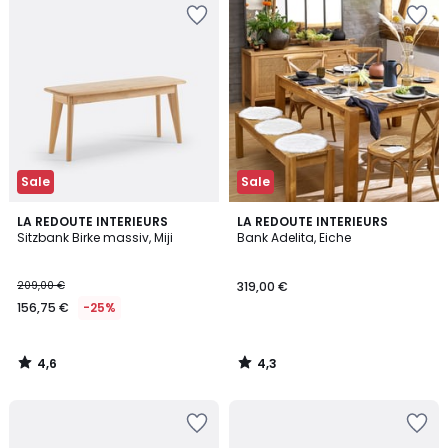
Sale
Sale
4,6
4,3
LA REDOUTE INTERIEURS
LA REDOUTE INTERIEURS
/ 5
/ 5
Sitzbank Birke massiv, Miji
Bank Adelita, Eiche
209,00 €
319,00 €
156,75 €
-25%
4,6
4,3
/
/
5
5