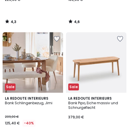
€.
4,3
4,6
/
/
5
5
Sale
Sale
4,9
3,5
LA REDOUTE INTERIEURS
LA REDOUTE INTERIEURS
/ 5
/ 5
Bank Schlingenbezug, Jimi
Bank Pipo, Eiche massiv und
Schnurgeflecht
209,00 €
379,00 €
125,40 €
-40%