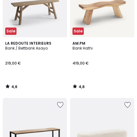
Sale
Sale
4,6
4,6
LA REDOUTE INTERIEURS
AM.PM
/ 5
/ 5
Bank / Bettbank Asayo
Bank Hathi
219,00 €
419,00 €
4,6
4,6
/
/
5
5