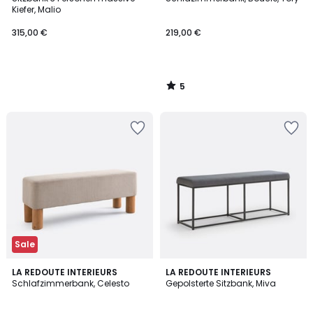
5
Kiefer, Malio
315,00 €
219,00 €
5
/
5
Sale
5
4,8
LA REDOUTE INTERIEURS
LA REDOUTE INTERIEURS
/
/ 5
Schlafzimmerbank, Celesto
Gepolsterte Sitzbank, Miva
5