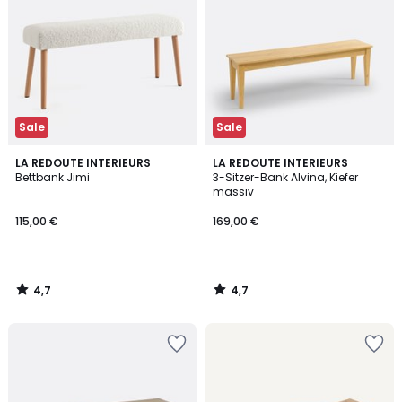
Sale
Sale
4,7
4,7
LA REDOUTE INTERIEURS
LA REDOUTE INTERIEURS
/ 5
/ 5
Bettbank Jimi
3-Sitzer-Bank Alvina, Kiefer
massiv
115,00 €
169,00 €
4,7
4,7
/
/
5
5