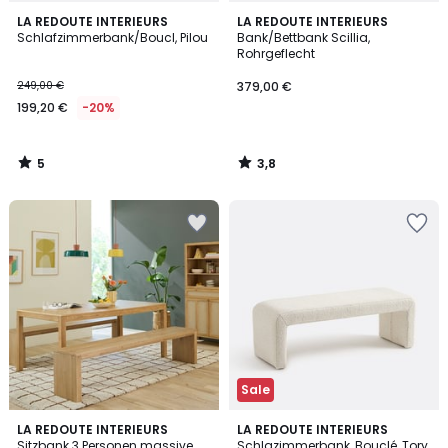
5
3,8
LA REDOUTE INTERIEURS
LA REDOUTE INTERIEURS
/
/ 5
Schlafzimmerbank/Boucl, Pilou
Bank/Bettbank Scillia,
5
Rohrgeflecht
249,00 €
379,00 €
199,20 €
-20%
5
3,8
/
/
5
5
Sale
5
LA REDOUTE INTERIEURS
LA REDOUTE INTERIEURS
/
Sitzbank 3 Personen massive
Schlazimmerbank, Bouclé, Tory