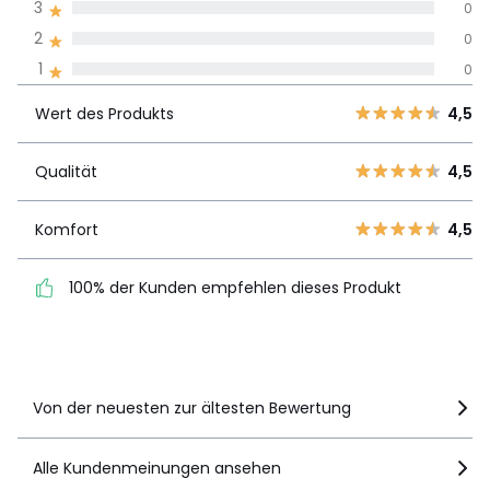
3
0
2
0
Meinungen 100% zertifiziert,
1
0
Unsere Engagement
Wert des
5
3
4,5
Produkts
Wert des Produkts
4,5
4
1
3
0
Qualität
4,5
Qualität
4,5
2
0
1
0
Komfort
4,5
Komfort
4,5
100% der Kunden
100% der Kunden empfehlen dieses Produkt
empfehlen dieses Produkt
Details anzeigen
Von der neuesten zur ältesten Bewertung
Alle Kundenmeinungen ansehen