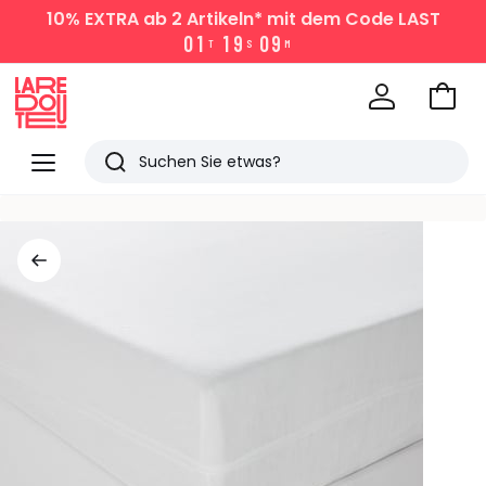
10% EXTRA
ab 2 Artikeln* mit dem Code LAST
0
1
1
9
0
9
T
S
M
Zum
Ware
La
Redoute
Menü
Suchen
Zuletzt
angesehen
Artikel