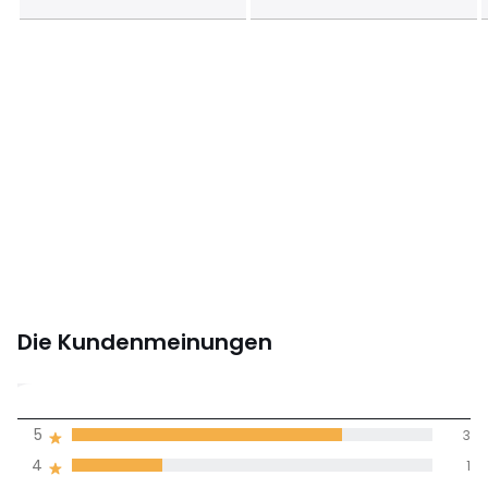
Die Kundenmeinungen
4,8
5
3
(4)
Durchnschnitt in
4
1
allen Sprachen