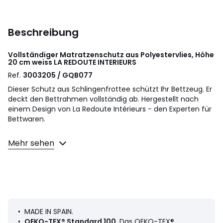
Beschreibung
Vollständiger Matratzenschutz aus Polyestervlies, Höhe
20 cm weiss
LA REDOUTE INTERIEURS
Ref.
3003205 / GQB077
Dieser Schutz aus Schlingenfrottee schützt Ihr Bettzeug. Er
deckt den Bettrahmen vollständig ab. Hergestellt nach
einem Design von La Redoute Intérieurs - den Experten für
Bettwaren.
Beschreibung
Mehr sehen
• 100% Polyester, Vlies, 120 g/m²,
• Form: Dank Bezug und Woll-Futter mit Greenfirst®-
Ausrüstung
• Maximale Matratzenhöhe 20 cm
• Reissverschluss
Hinweis
• MADE IN SPAIN.
• Die Schonbezüge und -auflagen für Bettwaren von La
•
OEKO-TEX® Standard 100
. Das OEKO-TEX®