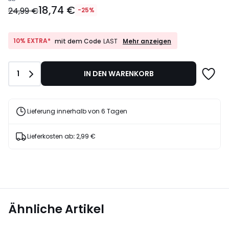
Ab
18,74 €
18,74
24,99 €
-25%
€
Statt
24,99
10%
10% EXTRA*
Mehr anzeigen
mit dem Code
LAST
EXTRA*
€
mit
25%
dem
Rabatt
Anzahl
1
IN DEN WARENKORB
Code
angewendet.
LAST
Lieferung innerhalb von 6 Tagen
Lieferkosten ab
:
2,99 €
Ähnliche Artikel