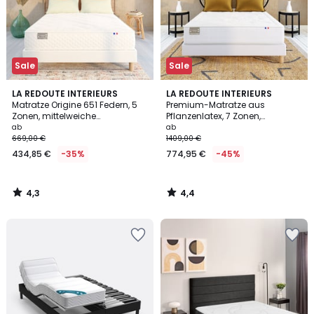
Sale
Sale
4,3
4,4
LA REDOUTE INTERIEURS
LA REDOUTE INTERIEURS
/ 5
/ 5
Matratze Origine 651 Federn, 5
Premium-Matratze aus
Zonen, mittelweiche
Pflanzenlatex, 7 Zonen,
Unterstützung, umhüllender
mittelfeste Unterstützung,
ab
ab
Liegekomfort
weicher Liegekomfort
669,00 €
1409,00 €
434,85 €
-35%
774,95 €
-45%
4,3
4,4
/
/
5
5