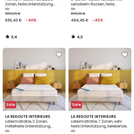
Zonen, feste Unterstützung,
sensiblem Rücken, feste
Liegekomfort Formgedächtnis
Unterstützung, umhüllender
ab
ab
Liegekomfort
1059,00 €
899,00 €
635,40 €
-40%
494,45 €
-45%
3,4
4,3
/
/
5
5
Sale
Sale
3,8
LA REDOUTE INTERIEURS
LA REDOUTE INTERIEURS
/ 5
Latexmatratze, 3 Zonen,
Latexmatratze, 7 Zonen, sehr
mittelfeste Unterstützung,
feste Unterstützung, belebender
belebender Liegekomfort
Liegekomfort
ab
ab