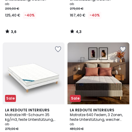
Aufnahme
Aufnahme
ab
ab
209,00 €
279,00 €
125,40 €
-40%
167,40 €
-40%
3,6
4,3
/
/
5
5
Sale
Sale
4,3
4,4
LA REDOUTE INTERIEURS
LA REDOUTE INTERIEURS
/ 5
/ 5
Matratze HR-Schaum 35
Matratze 640 Federn, 3 Zonen,
kg/m3, feste Unterstützung,
feste Unterstützung, weicher
weicher Liegekomfort
Liegekomfort
ab
ab
279,00 €
489,00 €