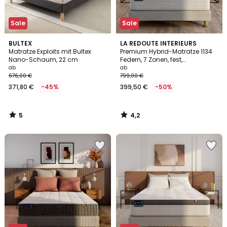
Sale
Sale
5
4,2
BULTEX
LA REDOUTE INTERIEURS
/
/ 5
Matratze Exploits mit Bultex
Premium Hybrid-Matratze 1134
5
Nano-Schaum, 22 cm
Federn, 7 Zonen, fest,
Liegekomfort mit
ab
ab
Formgedächtnis
676,00 €
799,00 €
371,80 €
-45%
399,50 €
-50%
5
4,2
/
/
5
5