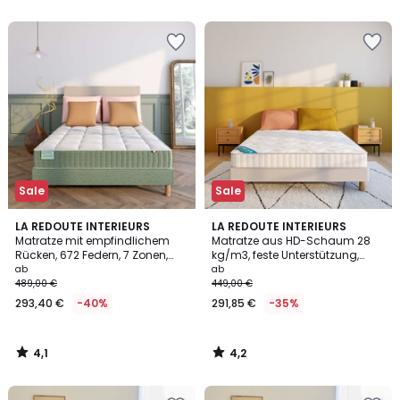
5
5
Sale
Sale
4,1
4,2
LA REDOUTE INTERIEURS
LA REDOUTE INTERIEURS
/ 5
/ 5
Matratze mit empfindlichem
Matratze aus HD-Schaum 28
Rücken, 672 Federn, 7 Zonen,
kg/m3, feste Unterstützung,
feste Unterstützung, weicher
Liegekomfort Formgedächtnis
ab
ab
Liegekomfort
489,00 €
449,00 €
293,40 €
-40%
291,85 €
-35%
4,1
4,2
/
/
5
5