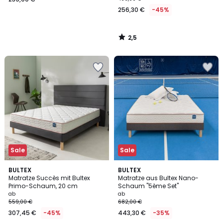
256,30 €
-45%
2,5
/
5
Sale
Sale
5
4
BULTEX
BULTEX
/
/
Matratze Succès mit Bultex
Matratze aus Bultex Nano-
5
5
Primo-Schaum, 20 cm
Schaum "5ème Set"
ab
ab
559,00 €
682,00 €
307,45 €
-45%
443,30 €
-35%