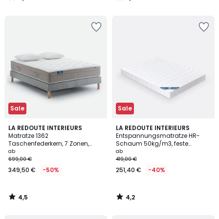
/
/
5
5
Sale
Sale
4,5
4,2
LA REDOUTE INTERIEURS
LA REDOUTE INTERIEURS
/ 5
/ 5
Matratze 1362
Entspannungsmatratze HR-
Taschenfederkern, 7 Zonen,
Schaum 50kg/m3, feste
feste Unterstützung,
Unterstützung, Form-Memory-
ab
ab
umhüllender Liegekomfort
Aufnahme
699,00 €
419,00 €
349,50 €
-50%
251,40 €
-40%
4,5
4,2
/
/
5
5