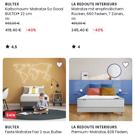
4,5
4
BULTEX
LA REDOUTE INTERIEURS
/ 5
/
Kaltschaum-Matratze So Good
Matratze mit empfindlichem
5
BULTEX® 22 cm
Rücken, 660 Federn, 7 Zonen,
sehr feste Unterstützung,
ab
ab
weicher Liegekomfo
699,00 €
409,00 €
419,40 €
-40%
245,40 €
-40%
4,5
4
/
/
5
5
Sale
4,7
BULTEX
LA REDOUTE INTERIEURS
/ 5
Feste Matratze Fair 2 aus Bultex
Premium-Matratze, 828 Federn,