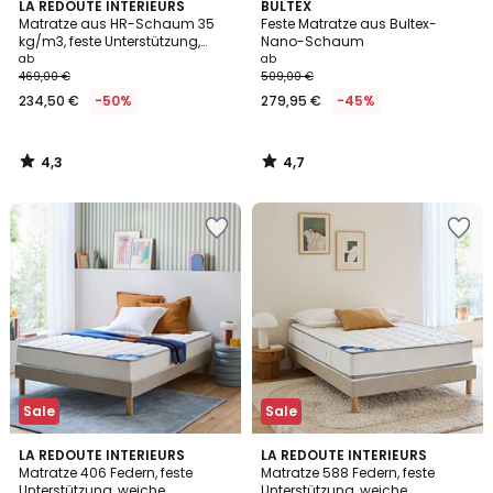
4,3
4,7
LA REDOUTE INTERIEURS
BULTEX
/ 5
/ 5
Matratze aus HR-Schaum 35
Feste Matratze aus Bultex-
kg/m3, feste Unterstützung,
Nano-Schaum
Aufnahme aus
ab
ab
Memoryschaum
469,00 €
509,00 €
234,50 €
-50%
279,95 €
-45%
4,3
4,7
/
/
5
5
Sale
Sale
3,6
4,3
LA REDOUTE INTERIEURS
LA REDOUTE INTERIEURS
/ 5
/ 5
Matratze 406 Federn, feste
Matratze 588 Federn, feste
Unterstützung, weiche
Unterstützung, weiche