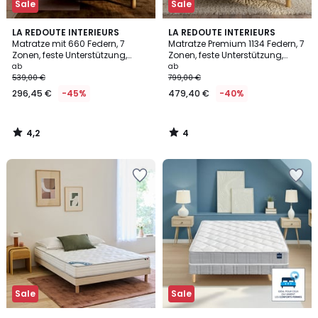
Sale
Sale
4,2
4
LA REDOUTE INTERIEURS
LA REDOUTE INTERIEURS
/ 5
/
Matratze mit 660 Federn, 7
Matratze Premium 1134 Federn, 7
5
Zonen, feste Unterstützung,
Zonen, feste Unterstützung,
weicher Liegekomfort
Liegekomfort Formgedächtnis
ab
ab
539,00 €
799,00 €
296,45 €
-45%
479,40 €
-40%
4,2
4
/
/
5
5
Sale
Sale