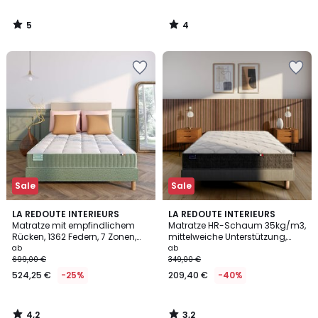
5
4
/
/
5
5
Sale
Sale
4,2
3,2
LA REDOUTE INTERIEURS
LA REDOUTE INTERIEURS
/ 5
/ 5
Matratze mit empfindlichem
Matratze HR-Schaum 35kg/m3,
Rücken, 1362 Federn, 7 Zonen,
mittelweiche Unterstützung,
feste Unterstützung, belebender
weicher Liegekomfort
ab
ab
Liegekomfor
699,00 €
349,00 €
524,25 €
-25%
209,40 €
-40%
4,2
3,2