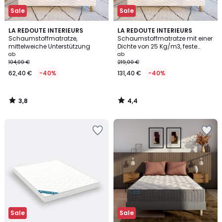
Sale
Sale
3,8
4,4
LA REDOUTE INTERIEURS
LA REDOUTE INTERIEURS
/ 5
/ 5
Schaumstoffmatratze,
Schaumstoffmatratze mit einer
mittelweiche Unterstützung
Dichte von 25 Kg/m3, feste
Unterstützung, weicher
ab
ab
Liegekomfort
104,00 €
219,00 €
62,40 €
-40%
131,40 €
-40%
3,8
4,4
/
/
5
5
Sale
Sale