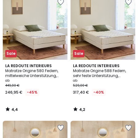
Sale
Sale
4,4
4,2
LA REDOUTE INTERIEURS
LA REDOUTE INTERIEURS
/ 5
/ 5
Matratze Origine 580 Federn,
Matratze Origine 588 Federn,
mittelweiche Unterstützung,
sehr feste Unterstützung,
weicher Liegekomfort
weicher Liegekomfort
ab
ab
449,00 €
529,00 €
246,95 €
-45%
317,40 €
-40%
4,4
4,2
/
/
5
5