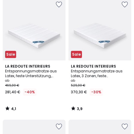
Sale
Sale
4,1
3,9
LA REDOUTE INTERIEURS
LA REDOUTE INTERIEURS
/ 5
/ 5
Entspannungsmatratze aus
Entspannungsmatratze aus
Latex, feste Unterstützung,
Latex, 3 Zonen, feste
weiche Aufnahme
Unterstützung, weiche
ab
ab
Aufnahme
469,00 €
529,00 €
281,40 €
-40%
370,30 €
-30%
4,1
3,9
/
/
5
5