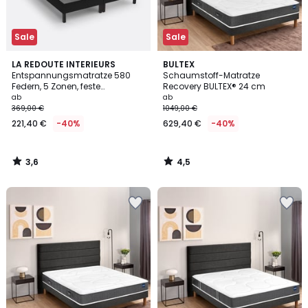
Sale
Sale
3,6
4,5
LA REDOUTE INTERIEURS
BULTEX
/ 5
/ 5
Entspannungsmatratze 580
Schaumstoff-Matratze
Federn, 5 Zonen, feste
Recovery BULTEX® 24 cm
Unterstützung, weicher
ab
ab
Liegekomfort
369,00 €
1049,00 €
221,40 €
-40%
629,40 €
-40%
3,6
4,5
/
/
5
5