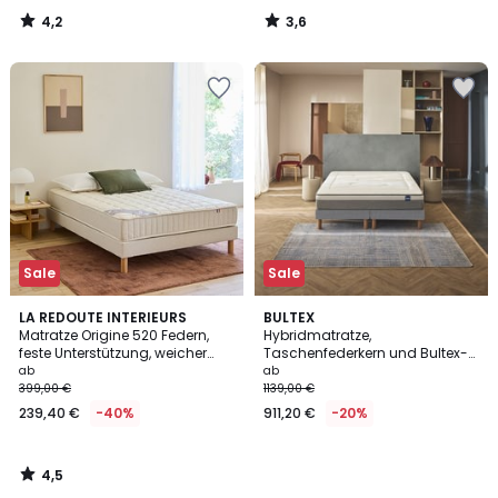
4,2
3,6
/
/
5
5
Sale
Sale
4,5
LA REDOUTE INTERIEURS
BULTEX
/ 5
Matratze Origine 520 Federn,
Hybridmatratze,
feste Unterstützung, weicher
Taschenfederkern und Bultex-
Liegekomfort
Schaum, feste Unterstützung,
ab
ab
RESTORE
399,00 €
1139,00 €
239,40 €
-40%
911,20 €
-20%
4,5
/