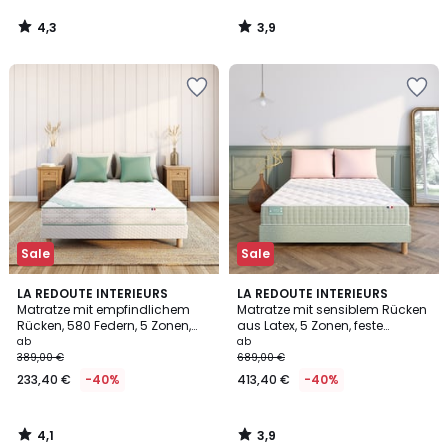
4,3
3,9
/
/
5
5
Sale
Sale
4,1
3,9
LA REDOUTE INTERIEURS
LA REDOUTE INTERIEURS
/ 5
/ 5
Matratze mit empfindlichem
Matratze mit sensiblem Rücken
Rücken, 580 Federn, 5 Zonen,
aus Latex, 5 Zonen, feste
feste Unterstützung, weicher
Unterstützung, belebender
ab
ab
Liegekomfort
Liegekomfort
389,00 €
689,00 €
233,40 €
-40%
413,40 €
-40%
4,1
3,9
/
/