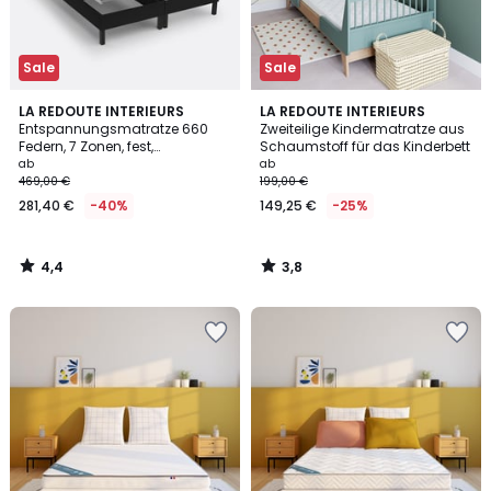
Sale
Sale
4,4
3,8
LA REDOUTE INTERIEURS
LA REDOUTE INTERIEURS
/ 5
/ 5
Entspannungsmatratze 660
Zweiteilige Kindermatratze aus
Federn, 7 Zonen, fest,
Schaumstoff für das Kinderbett
Liegekomfort mit
ab
ab
Formgedächtnis
469,00 €
199,00 €
281,40 €
-40%
149,25 €
-25%
4,4
3,8
/
/
5
5