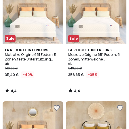
Sale
Sale
4,4
4,4
LA REDOUTE INTERIEURS
LA REDOUTE INTERIEURS
/ 5
/ 5
Matratze Origine 651 Federn, 5
Matratze Origine 651 Federn, 5
Zonen, feste Unterstützung,
Zonen, mittelweiche
weicher Liegekomfort
Unterstützung, weicher
ab
ab
Liegekomfort
519,00 €
549,00 €
311,40 €
-40%
356,85 €
-35%
4,4
4,4
/
/
5
5