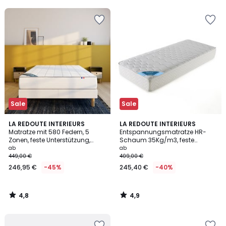
5
Sale
Sale
4,8
4,9
LA REDOUTE INTERIEURS
LA REDOUTE INTERIEURS
/ 5
/ 5
Matratze mit 580 Federn, 5
Entspannungsmatratze HR-
Zonen, feste Unterstützung,
Schaum 35Kg/m3, feste
umhüllender Liegekomfort
Unterstützung, weiche
ab
ab
Aufnahme
449,00 €
409,00 €
246,95 €
-45%
245,40 €
-40%
4,8
4,9
/
/
5
5