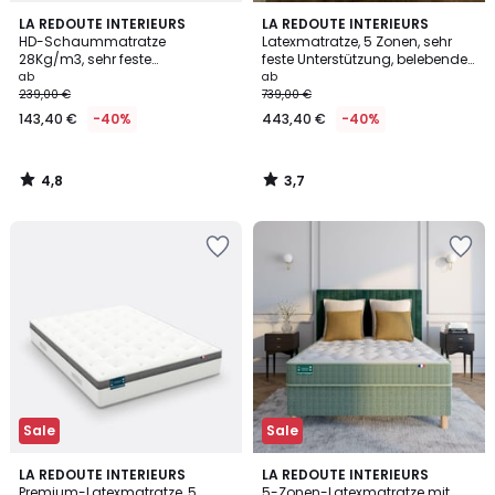
4,8
3,7
LA REDOUTE INTERIEURS
LA REDOUTE INTERIEURS
/ 5
/ 5
HD-Schaummatratze
Latexmatratze, 5 Zonen, sehr
28Kg/m3, sehr feste
feste Unterstützung, belebender
Unterstützung, weicher
Liegekomfort
ab
ab
Liegekomfort
239,00 €
739,00 €
143,40 €
-40%
443,40 €
-40%
4,8
3,7
/
/
5
5
Sale
Sale
3,4
4,3
LA REDOUTE INTERIEURS
LA REDOUTE INTERIEURS
/ 5
/ 5
Premium-Latexmatratze, 5
5-Zonen-Latexmatratze mit