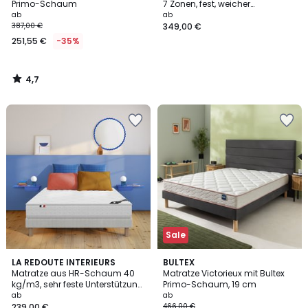
Primo-Schaum
7 Zonen, fest, weicher
Liegekomfort, feuerfest
ab
ab
behandelt
387,00 €
349,00 €
251,55 €
-35%
4,7
/
5
Sale
2,5
LA REDOUTE INTERIEURS
BULTEX
/ 5
Matratze aus HR-Schaum 40
Matratze Victorieux mit Bultex
kg/m3, sehr feste Unterstützung,
Primo-Schaum, 19 cm
weicher Liegekomfort, feuerfest
ab
ab
behandelt
239,00 €
466,00 €