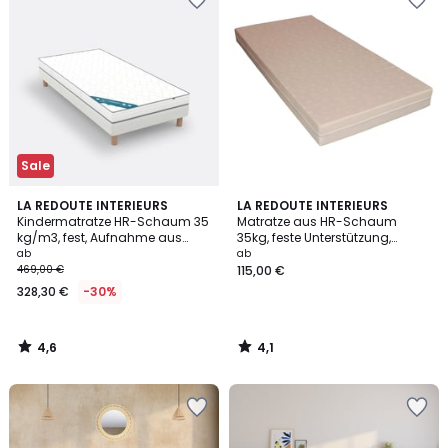
Sale
4,6
4,1
LA REDOUTE INTERIEURS
LA REDOUTE INTERIEURS
/ 5
/ 5
Kindermatratze HR-Schaum 35
Matratze aus HR-Schaum
kg/m3, fest, Aufnahme aus
35kg, feste Unterstützung,
Memoryschaum
abnehmbar
ab
ab
469,00 €
115,00 €
328,30 €
-30%
4,6
4,1
/
/
5
5