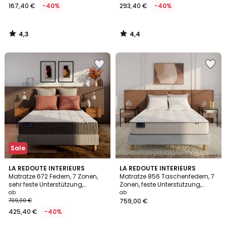
167,40 €
-40%
293,40 €
-40%
4,3
4,4
/
/
5
5
Sale
4,3
3,9
LA REDOUTE INTERIEURS
LA REDOUTE INTERIEURS
/ 5
/ 5
Matratze 672 Federn, 7 Zonen,
Matratze 856 Taschenfedern, 7
sehr feste Unterstützung,
Zonen, feste Unterstützung,
weicher Liegekomfort
umhüllender Liegekomfort
ab
ab
709,00 €
759,00 €
425,40 €
-40%