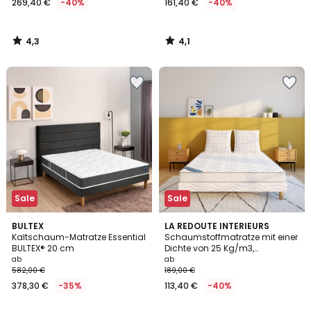
269,40 €
-40%
161,40 €
-40%
€
Statt
449,00
4,3
4,1
€
/
/
5
5
40%
Rabatt
angewendet.
Sale
Sale
4,2
3,6
BULTEX
LA REDOUTE INTERIEURS
/ 5
/ 5
Kaltschaum-Matratze Essential
Schaumstoffmatratze mit einer
BULTEX® 20 cm
Dichte von 25 Kg/m3,
mittelweiche Unterstützung,
ab
ab
weiche Aufnahme
582,00 €
189,00 €
378,30 €
-35%
113,40 €
-40%