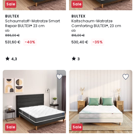
Sale
Sale
4,3
3
BULTEX
BULTEX
/ 5
/
Schaumstoff-Matratze Smart
Kaltschaum-Matratze
5
Repair BULTEX® 23 cm
Comforting BULTEX®, 23 cm
ab
ab
886,00 €
816,00 €
531,60 €
-40%
530,40 €
-35%
4,3
3
/
/
5
5
Sale
Sale