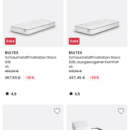
Sale
Sale
4,5
3,5
BULTEX
BULTEX
/ 5
/ 5
Schaumstoffmatratze I Novo
Schaumstoffmatratze I Novo
916
926, ausgewogener Komfort
ab
ab
490,00 €
673,00 €
367,50 €
-25%
437,45 €
-35%
4,5
3,5
/
/
5
5