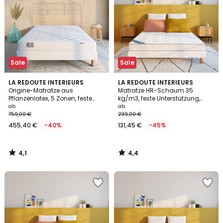
Sale
Sale
4,1
4,4
LA REDOUTE INTERIEURS
LA REDOUTE INTERIEURS
/ 5
/ 5
Origine-Matratze aus
Matratze HR-Schaum 35
Pflanzenlatex, 5 Zonen, feste
kg/m3, feste Unterstützung,
Unterstützung, feste Aufnahme
weicher Liegekomfort
ab
ab
759,00 €
239,00 €
455,40 €
-40%
131,45 €
-45%
4,1
4,4
/
/
5
5