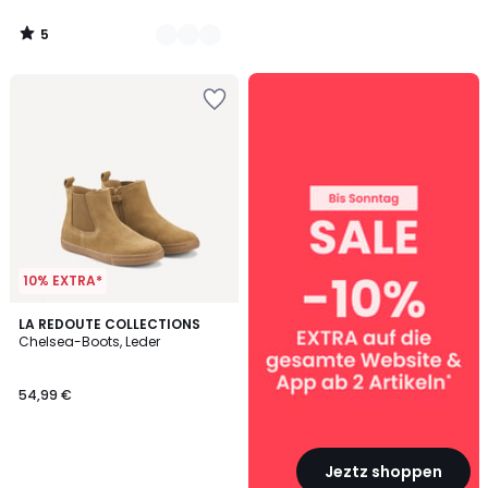
5
/
5
SALE
:
10%
EXTRA
ab
2
Artikeln*
10% EXTRA*
LA REDOUTE COLLECTIONS
Chelsea-Boots, Leder
54,99 €
Jeztz shoppen