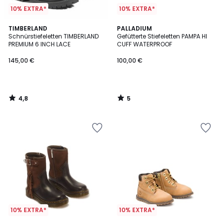
10% EXTRA*
10% EXTRA*
4,8
5
TIMBERLAND
PALLADIUM
/ 5
/
Schnürstiefeletten TIMBERLAND
Gefütterte Stiefeletten PAMPA HI
5
PREMIUM 6 INCH LACE
CUFF WATERPROOF
145,00 €
100,00 €
4,8
5
/
/
5
5
10% EXTRA*
10% EXTRA*