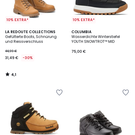
10% EXTRA*
10% EXTRA*
4,1
LA REDOUTE COLLECTIONS
COLUMBIA
/ 5
Gefütterte Boots, Schnürung
Wasserdichte Winterstiefel
und Reissverschluss
YOUTH SNOWTROT™ MID
44,99 €
75,00 €
31,49 €
-30%
4,1
/
5