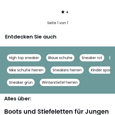
4
/
5
Seite 1 von 1
Entdecken Sie auch
High top sneaker
Blaue schuhe
Sneaker rot
G
Nike schuhe herren
Sneakers herren
Kinder sport
Sneaker grün
Winterstiefel herren
Alles über:
Boots und Stiefeletten für Jungen