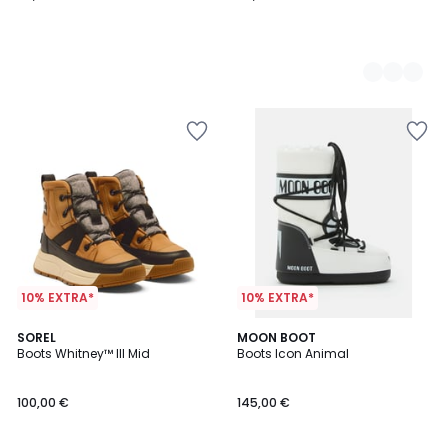
10% EXTRA*
10% EXTRA*
5
2
SOREL
MOON BOOT
/
Boots Whitney™ III Mid
Boots Icon Animal
Farben
5
100,00 €
145,00 €