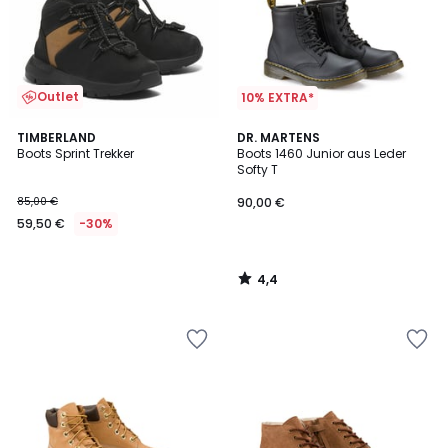
Outlet
10% EXTRA*
4,4
TIMBERLAND
DR. MARTENS
/ 5
Boots Sprint Trekker
Boots 1460 Junior aus Leder
Softy T
85,00 €
90,00 €
59,50 €
-30%
4,4
/
5