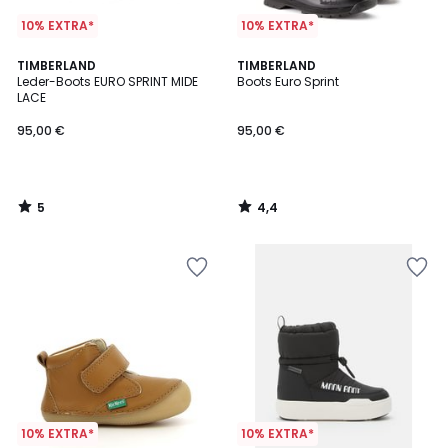
10% EXTRA*
10% EXTRA*
5
4,4
TIMBERLAND
TIMBERLAND
/
/ 5
Leder-Boots EURO SPRINT MIDE
Boots Euro Sprint
5
LACE
95,00 €
95,00 €
5
4,4
/
/
5
5
10% EXTRA*
10% EXTRA*