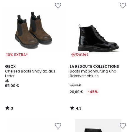
Outlet
10% EXTRA*
3
4,3
GEOX
LA REDOUTE COLLECTIONS
/
/ 5
Chelsea Boots Shaylax, aus
Boots mit Schnürung und
5
Leder
Reissverschluss
ab
65,00 €
37,99 €
20,89 €
-45%
3
4,3
/
/
5
5