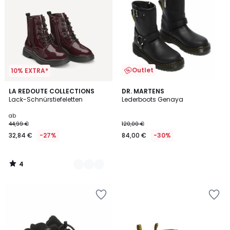
Outlet
10% EXTRA*
4
3
LA REDOUTE COLLECTIONS
DR. MARTENS
/
Lack-Schnürstiefeletten
Lederboots Genaya
Farben
5
ab
44,99 €
120,00 €
32,84 €
-27%
84,00 €
-30%
4
/
5