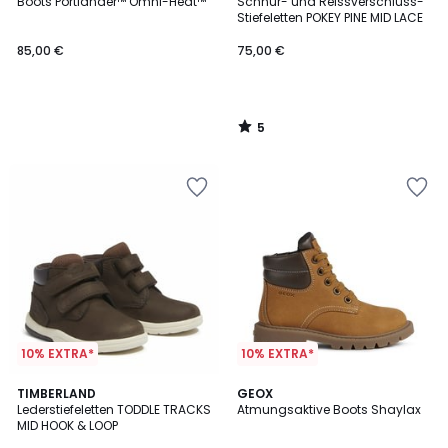
/
Boots Portlander™ Omni-Heat™
Schnür- und Reissverschluss-
5
Stiefeletten POKEY PINE MID LACE
85,00 €
75,00 €
5
/
5
10% EXTRA*
10% EXTRA*
4,7
5
TIMBERLAND
GEOX
/ 5
/
Lederstiefeletten TODDLE TRACKS
Atmungsaktive Boots Shaylax
5
MID HOOK & LOOP