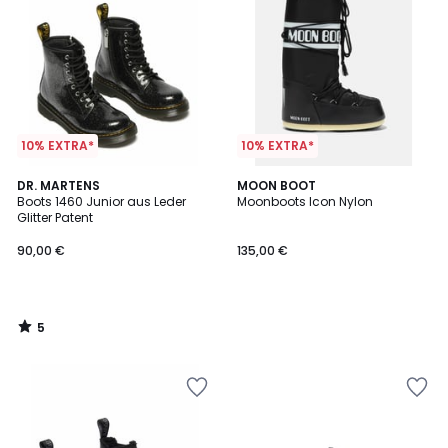
10% EXTRA*
10% EXTRA*
5
DR. MARTENS
MOON BOOT
/
Boots 1460 Junior aus Leder
Moonboots Icon Nylon
5
Glitter Patent
90,00 €
135,00 €
5
/
5