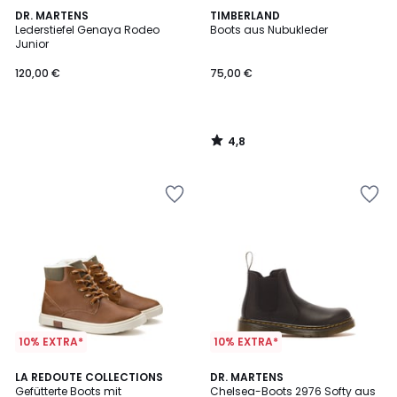
4,8
DR. MARTENS
TIMBERLAND
/ 5
Lederstiefel Genaya Rodeo
Boots aus Nubukleder
Junior
120,00 €
75,00 €
4,8
/
5
10% EXTRA*
10% EXTRA*
3,8
5
LA REDOUTE COLLECTIONS
DR. MARTENS
/ 5
/
Gefütterte Boots mit
Chelsea-Boots 2976 Softy aus