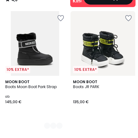
Kinder
/
5
10% EXTRA*
10% EXTRA*
2
MOON BOOT
MOON BOOT
Boots Moon Boot Park Strap
Boots JR PARK
Farben
ab
145,00 €
135,00 €