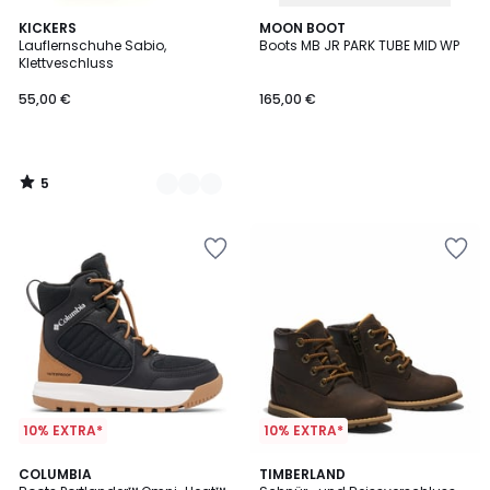
5
2
KICKERS
MOON BOOT
/
Lauflernschuhe Sabio,
Boots MB JR PARK TUBE MID WP
Farben
5
Klettveschluss
55,00 €
165,00 €
5
/
5
10% EXTRA*
10% EXTRA*
5
COLUMBIA
TIMBERLAND