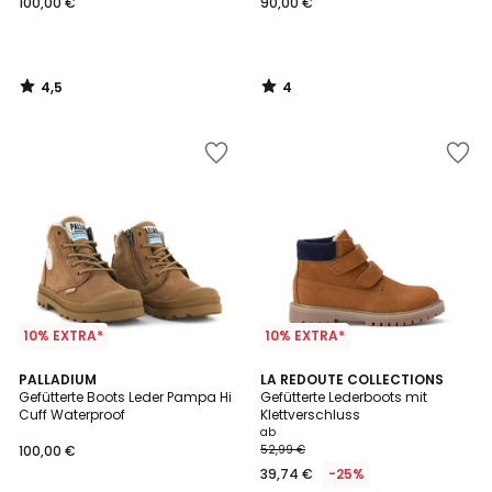
100,00 €
90,00 €
4,5
4
/
/
5
5
10% EXTRA*
10% EXTRA*
4,3
PALLADIUM
2
LA REDOUTE COLLECTIONS
/ 5
Gefütterte Boots Leder Pampa Hi
Gefütterte Lederboots mit
Farben
Cuff Waterproof
Klettverschluss
ab
100,00 €
52,99 €
39,74 €
-25%