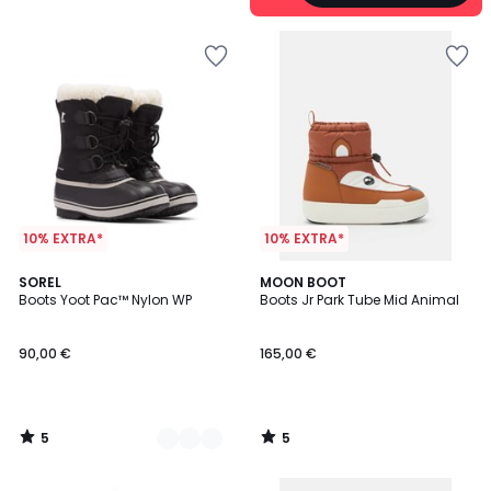
10% EXTRA*
10% EXTRA*
5
5
3
SOREL
MOON BOOT
/
/
Boots Yoot Pac™ Nylon WP
Boots Jr Park Tube Mid Animal
Farben
5
5
90,00 €
165,00 €
5
5
/
/
5
5