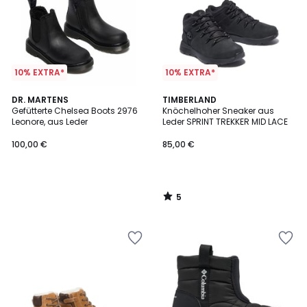
10% EXTRA*
10% EXTRA*
5
DR. MARTENS
TIMBERLAND
/
Gefütterte Chelsea Boots 2976
Knöchelhoher Sneaker aus
5
Leonore, aus Leder
Leder SPRINT TREKKER MID LACE
100,00 €
85,00 €
5
/
5