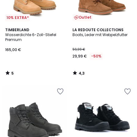
Outlet
10% EXTRA*
5
4,3
TIMBERLAND
LA REDOUTE COLLECTIONS
/
/ 5
Wasserdichte 6-Zoll-Stiefel
Boots, Leder mit Webpelzfutter
5
Premium
165,00 €
59,99 €
29,99 €
-50%
5
4,3
/
/
5
5