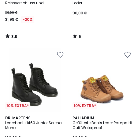
5
Reissverschluss und
Leder
Schnürung
39,99 €
90,00 €
31,99 €
-20%
3,8
5
/
/
5
5
10% EXTRA*
10% EXTRA*
4,5
4
DR. MARTENS
PALLADIUM
/ 5
/
Lederboots 1460 Junior Serena
Gefütterte Boots Leder Pampa Hi
5
Mono
Cuff Waterproof