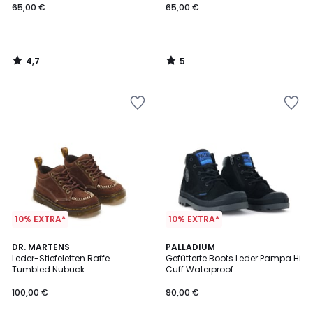
65,00 €
65,00 €
4,7
5
/
/
5
5
10% EXTRA*
10% EXTRA*
4
DR. MARTENS
PALLADIUM
/
Leder-Stiefeletten Raffe
Gefütterte Boots Leder Pampa Hi
5
Tumbled Nubuck
Cuff Waterproof
100,00 €
90,00 €